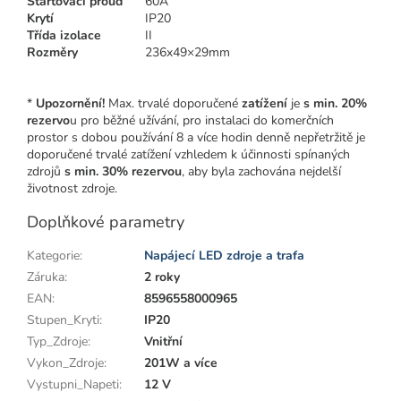
Startovací proud
60A
Krytí
IP20
Třída izolace
II
Rozměry
236x49×29mm
*
Upozornění!
Max. trvalé doporučené
zatížení
je
s min. 20%
rezervo
u pro běžné užívání, pro instalaci do komerčních
prostor s dobou používání 8 a více hodin denně nepřetržitě je
doporučené trvalé zatížení vzhledem k účinnosti spínaných
zdrojů
s min. 30% rezervou
, aby byla zachována nejdelší
životnost zdroje.
Doplňkové parametry
Kategorie
:
Napájecí LED zdroje a trafa
Záruka
:
2 roky
EAN
:
8596558000965
Stupen_Kryti
:
IP20
Typ_Zdroje
:
Vnitřní
Vykon_Zdroje
:
201W a více
Vystupni_Napeti
:
12 V