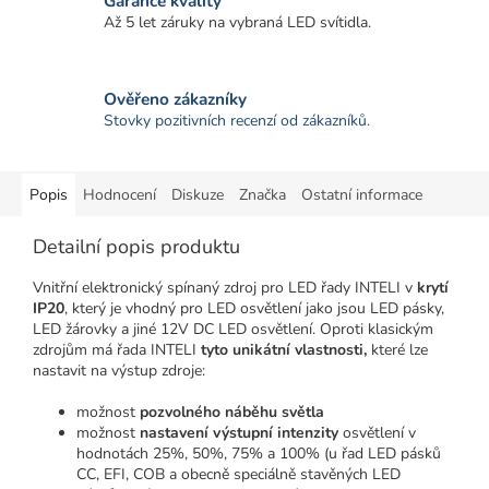
Garance kvality
Až 5 let záruky na vybraná LED svítidla.
Ověřeno zákazníky
Stovky pozitivních recenzí od zákazníků.
Popis
Hodnocení
Diskuze
Značka
Ostatní informace
Detailní popis produktu
Vnitřní elektronický spínaný zdroj pro LED řady INTELI v
krytí
IP20
, který je vhodný pro LED osvětlení jako jsou LED pásky,
LED žárovky a jiné 12V DC LED osvětlení. Oproti klasickým
zdrojům má řada INTELI
tyto unikátní vlastnosti,
které lze
nastavit na výstup zdroje:
možnost
pozvolného náběhu světla
možnost
nastavení výstupní intenzity
osvětlení v
hodnotách 25%, 50%, 75% a 100% (u řad LED pásků
CC, EFI, COB a obecně speciálně stavěných LED