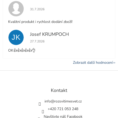
Hodnocení obchodu je 5 z 5 hvězdiček.
31.7.2026
Kvalitní produkt i rychlost dodání zboží!
Josef KRUMPOCH
JK
Hodnocení obchodu je 5 z 5 hvězdiček.
27.7.2026
OK👍👍👍👍👍👌
Zobrazit další hodnocení
Z
á
p
a
Kontakt
t
í
info
@
rozsvitimesvet.cz
+420 721 053 248
Navštivte náš Facebook