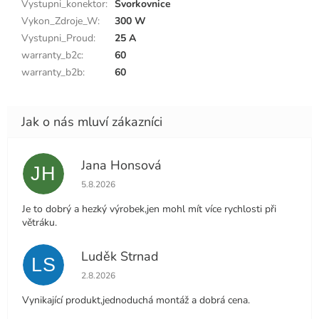
Vystupni_konektor
:
Svorkovnice
Vykon_Zdroje_W
:
300 W
Vystupni_Proud
:
25 A
warranty_b2c
:
60
warranty_b2b
:
60
Jana Honsová
JH
Hodnocení obchodu je 5 z 5 hvězdiček.
5.8.2026
Je to dobrý a hezký výrobek,jen mohl mít více rychlosti při
větráku.
Luděk Strnad
LS
Hodnocení obchodu je 5 z 5 hvězdiček.
2.8.2026
Vynikající produkt,jednoduchá montáž a dobrá cena.