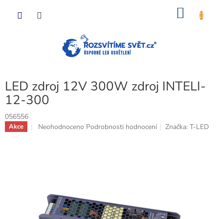
Přejít
NÁKU
na
obsah
KOŠÍK
LED zdroj 12V 300W zdroj INTELI-
12-300
056556
Průměrné
Neohodnoceno
Podrobnosti hodnocení
Značka:
T-LED
Akce
hodnocení
produktu
je
0,0
z
5
hvězdiček.