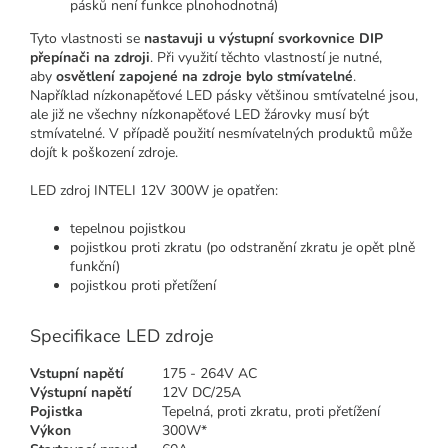
pásků není funkce plnohodnotná)
Tyto vlastnosti se
nastavuji u výstupní svorkovnice DIP
přepínači na zdroji
. Při využití těchto vlastností je nutné,
aby
osvětlení zapojené na zdroje bylo stmívatelné
.
Například nízkonapěťové LED pásky většinou smtívatelné jsou,
ale již ne všechny nízkonapěťové LED žárovky musí být
stmívatelné. V případě použití nesmívatelných produktů může
dojít k poškození zdroje.
LED zdroj INTELI 12V 300W je opatřen:
tepelnou pojistkou
pojistkou proti zkratu (po odstranění zkratu je opět plně
funkční)
pojistkou proti přetížení
Specifikace LED zdroje
Vstupní napětí
175 - 264V AC
Výstupní napětí
12V DC/25A
Pojistka
Tepelná, proti zkratu, proti přetížení
Výkon
300W*