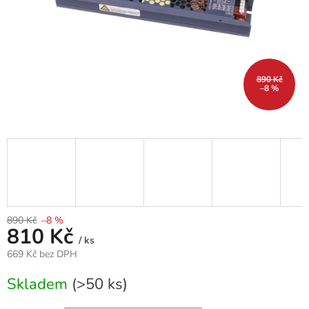
890 Kč
–8 %
890 Kč
–8 %
810 Kč
/ ks
669 Kč bez DPH
Měrná
Skladem
(>50 ks)
cena: