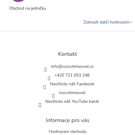
Obchod na jedničku
Zobrazit další hodnocení
Z
á
p
a
Kontakt
t
í
info
@
rozsvitimesvet.cz
+420 721 053 248
Navštivte náš Facebook
rozsvitimesvet
Navštivte náš YouTube kanál
Informace pro vás
Hodnocení obchodu