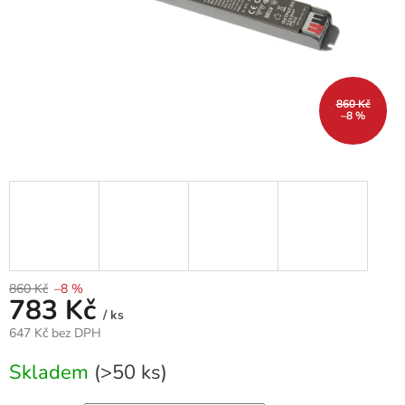
860 Kč
–8 %
860 Kč
–8 %
783 Kč
/ ks
647 Kč bez DPH
Měrná
Skladem
(>50 ks)
cena: