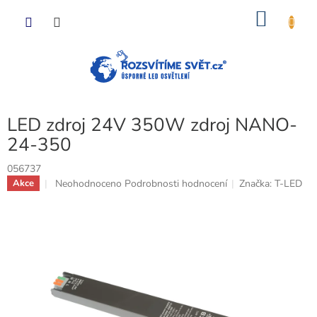
Přejít
NÁKU
na
obsah
KOŠÍK
LED zdroj 24V 350W zdroj NANO-
24-350
056737
Průměrné
Neohodnoceno
Podrobnosti hodnocení
Značka:
T-LED
Akce
hodnocení
produktu
je
0,0
z
5
hvězdiček.