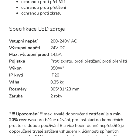
ochranou proti přehřátí
ochranou proti přetížení
ochranou proti zkratu
Specifikace LED zdroje
Vstupní napětí
200-240V AC
Výstupní napětí
24V DC
Max. výstupní proud
14,5A
Pojistka
Proti zkratu, proti přetížení, proti přehřátí
Výkon
350W*
IP krytí
IP20
Váha
0,35 kg
Rozměry
305*31*23 mm
Záruka
2 roky
*
!!! Upozornění !!!
max. trvalé doporučené
zatížení
je
s min.
20% rezervo
u pro běžné užívání, pro instalaci do komerčních
prostor s dobou používání 8 a více hodin denně nepřetržitě je
doporučené trvalé zatížení vzhledem k účinnosti spínaných