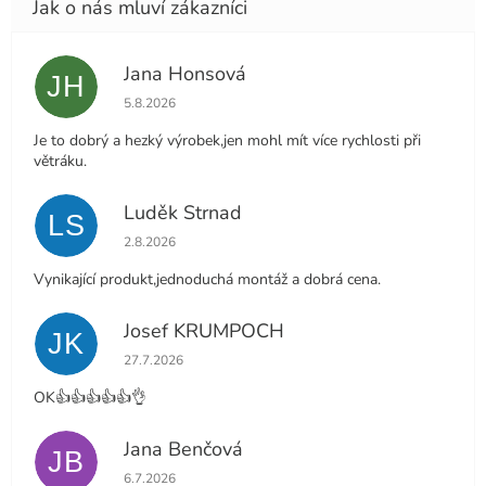
Jana Honsová
JH
Hodnocení obchodu je 5 z 5 hvězdiček.
5.8.2026
Je to dobrý a hezký výrobek,jen mohl mít více rychlosti při
větráku.
Luděk Strnad
LS
Hodnocení obchodu je 5 z 5 hvězdiček.
2.8.2026
Vynikající produkt,jednoduchá montáž a dobrá cena.
Josef KRUMPOCH
JK
Hodnocení obchodu je 5 z 5 hvězdiček.
27.7.2026
OK👍👍👍👍👍👌
Jana Benčová
JB
Hodnocení obchodu je 5 z 5 hvězdiček.
6.7.2026