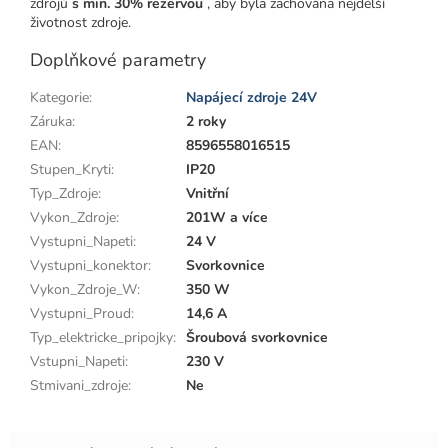
zdrojů
s min. 30% rezervou
, aby byla zachována nejdelší
životnost zdroje.
Doplňkové parametry
Kategorie
:
Napájecí zdroje 24V
Záruka
:
2 roky
EAN
:
8596558016515
Stupen_Kryti
:
IP20
Typ_Zdroje
:
Vnitřní
Vykon_Zdroje
:
201W a více
Vystupni_Napeti
:
24 V
Vystupni_konektor
:
Svorkovnice
Vykon_Zdroje_W
:
350 W
Vystupni_Proud
:
14,6 A
Typ_elektricke_pripojky
:
Šroubová svorkovnice
Vstupni_Napeti
:
230 V
Stmivani_zdroje
:
Ne