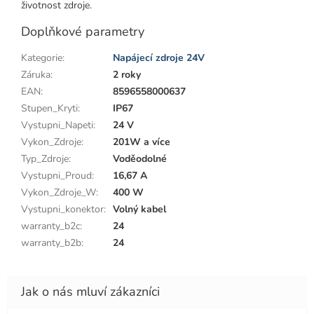
životnost zdroje.
Doplňkové parametry
Kategorie
:
Napájecí zdroje 24V
Záruka
:
2 roky
EAN
:
8596558000637
Stupen_Kryti
:
IP67
Vystupni_Napeti
:
24 V
Vykon_Zdroje
:
201W a více
Typ_Zdroje
:
Voděodolné
Vystupni_Proud
:
16,67 A
Vykon_Zdroje_W
:
400 W
Vystupni_konektor
:
Volný kabel
warranty_b2c
:
24
warranty_b2b
:
24