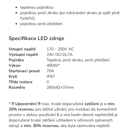
tepelnou pojistkou
pojistkou proti zkratu (po odstranění zkratu je opět plně
funkční)
pojistkou proti přetížení
Specifikace LED zdroje
Vstupní napětí
170 - 250V AC
Výstupní napětí
24V DC/16,7A
Pojistka
Tepelná, proti zkratu, proti přetížení
Výkon
400W*
Startovací proud
70A
Krytí
IP67
Třída izolace
II
Rozměry
260x92×37mm
*
!!! Upozornění !!!
max. trvalé doporučené
zatížení
je
s min.
20% rezervo
u pro běžné užívání, pro instalaci do komerčních
prostor s dobou používání 8 a více hodin denně nepřetržitě je
doporučené trvalé zatížení vzhledem k účinnosti spínaných
zdrojů
s min. 30% rezervou
, aby byla zachována nejdelší