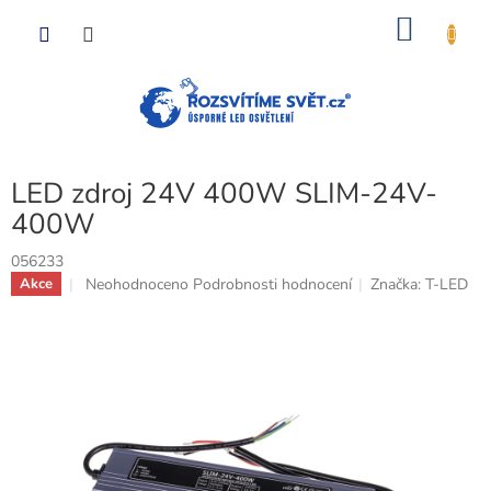
Přejít
NÁKU
na
obsah
KOŠÍK
LED zdroj 24V 400W SLIM-24V-
400W
056233
Průměrné
Neohodnoceno
Podrobnosti hodnocení
Značka:
T-LED
Akce
hodnocení
produktu
je
0,0
z
5
hvězdiček.