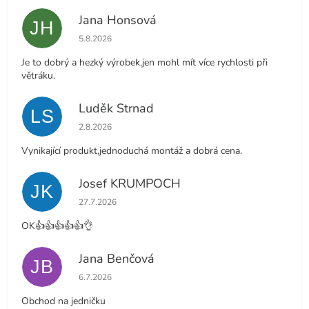
Jana Honsová
JH
Hodnocení obchodu je 5 z 5 hvězdiček.
5.8.2026
Je to dobrý a hezký výrobek,jen mohl mít více rychlosti při
větráku.
Luděk Strnad
LS
Hodnocení obchodu je 5 z 5 hvězdiček.
2.8.2026
Vynikající produkt,jednoduchá montáž a dobrá cena.
Josef KRUMPOCH
JK
Hodnocení obchodu je 5 z 5 hvězdiček.
27.7.2026
OK👍👍👍👍👍👌
Jana Benčová
JB
Hodnocení obchodu je 5 z 5 hvězdiček.
6.7.2026
Obchod na jedničku