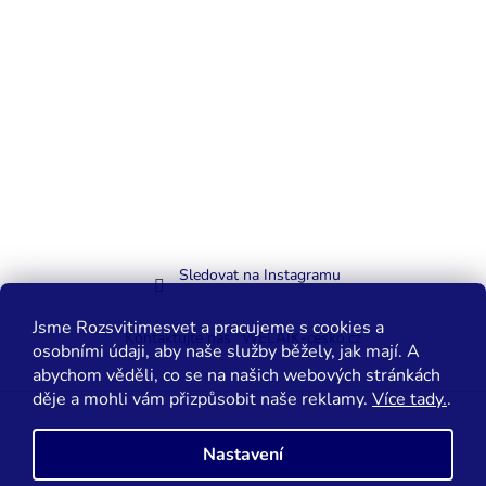
Sledovat na Instagramu
Jsme Rozsvitimesvet a pracujeme s cookies a
Kontaktujte nás
WELAIK-cesko.cz
osobními údaji, aby naše služby běžely, jak mají. A
abychom věděli, co se na našich webových stránkách
děje a mohli vám přizpůsobit naše reklamy.
Více tady.
.
Vytvořil Shoptet
Nastavení