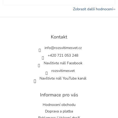
Zobrazit další hodnocení
Z
á
p
a
Kontakt
t
í
info
@
rozsvitimesvet.cz
+420 721 053 248
Navštivte náš Facebook
rozsvitimesvet
Navštivte náš YouTube kanál
Informace pro vás
Hodnocení obchodu
Doprava a platba
Reklamace / Vrácení zboží