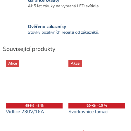
Garance kvality
Až 5 let záruky na vybraná LED svítidla.
Ověřeno zákazníky
Stovky pozitivních recenzí od zákazníků.
Související produkty
Akce
Akce
48 Kč
–8 %
20 Kč
–10 %
Vidlice 230V/16A
Svorkovnice lámací