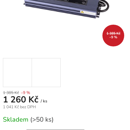
1 385 Kč
–9 %
1 385 Kč
–9 %
1 260 Kč
/ ks
1 041 Kč bez DPH
Měrná
Skladem
(>50 ks)
cena: