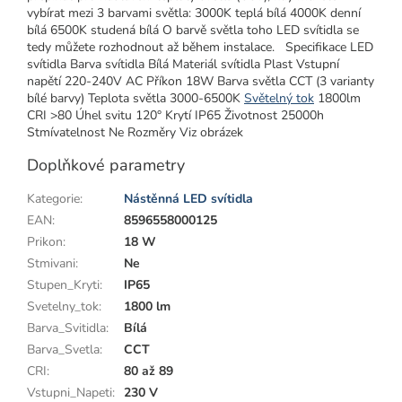
vybírat mezi 3 barvami světla: 3000K teplá bílá 4000K denní
bílá 6500K studená bílá O barvě světla toho LED svítidla se
tedy můžete rozhodnout až během instalace. Specifikace LED
svítidla Barva svítidla Bílá Materiál svítidla Plast Vstupní
napětí 220-240V AC Příkon 18W Barva světla CCT (3 varianty
bílé barvy) Teplota světla 3000-6500K
Světelný tok
1800lm
CRI >80 Úhel svitu 120° Krytí IP65 Životnost 25000h
Stmívatelnost Ne Rozměry Viz obrázek
Doplňkové parametry
Kategorie
:
Nástěnná LED svítidla
EAN
:
8596558000125
Prikon
:
18 W
Stmivani
:
Ne
Stupen_Kryti
:
IP65
Svetelny_tok
:
1800 lm
Barva_Svitidla
:
Bílá
Barva_Svetla
:
CCT
CRI
:
80 až 89
Vstupni_Napeti
:
230 V