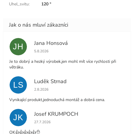
Uhel_svitu
:
120 °
Jana Honsová
JH
Hodnocení obchodu je 5 z 5 hvězdiček.
5.8.2026
Je to dobrý a hezký výrobek,jen mohl mít více rychlosti při
větráku.
Luděk Strnad
LS
Hodnocení obchodu je 5 z 5 hvězdiček.
2.8.2026
Vynikající produkt,jednoduchá montáž a dobrá cena.
Josef KRUMPOCH
JK
Hodnocení obchodu je 5 z 5 hvězdiček.
27.7.2026
OK👍👍👍👍👍👌