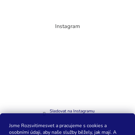
Instagram
Sledovat na Instagramu
Jsme Rozsvitimesvet a pracujeme s cookies a
Kontaktujte nás
WELAIK-cesko.cz
osobními údaji, aby naše služby běžely, jak mají. A