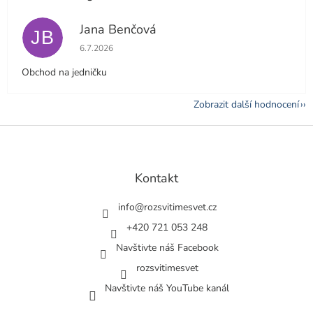
Jana Benčová
JB
Hodnocení obchodu je 5 z 5 hvězdiček.
6.7.2026
Obchod na jedničku
Zobrazit další hodnocení
Z
á
p
a
Kontakt
t
í
info
@
rozsvitimesvet.cz
+420 721 053 248
Navštivte náš Facebook
rozsvitimesvet
Navštivte náš YouTube kanál