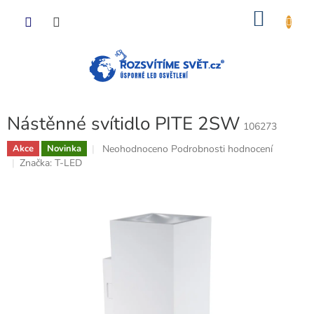
Přejít
NÁKU
na
obsah
KOŠÍK
Nástěnné svítidlo PITE 2SW
106273
Průměrné
Neohodnoceno
Podrobnosti hodnocení
Akce
Novinka
hodnocení
Značka:
T-LED
produktu
je
0,0
z
5
hvězdiček.