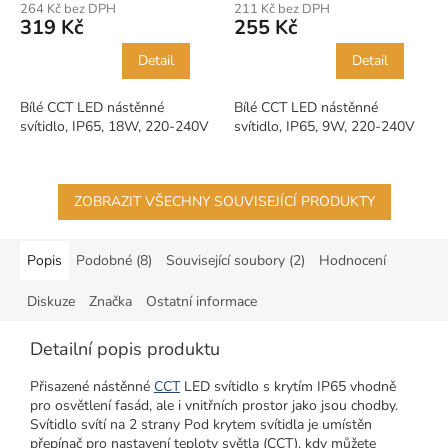
264 Kč bez DPH
211 Kč bez DPH
319 Kč
255 Kč
Detail
Detail
Bílé CCT LED nástěnné
Bílé CCT LED nástěnné
svítidlo, IP65, 18W, 220-240V
svítidlo, IP65, 9W, 220-240V
ZOBRAZIT VŠECHNY SOUVISEJÍCÍ PRODUKTY
Popis
Podobné (8)
Související soubory (2)
Hodnocení
Diskuze
Značka
Ostatní informace
Detailní popis produktu
Přisazené nástěnné
CCT
LED svítidlo s krytím IP65 vhodně
pro osvětlení fasád, ale i vnitřních prostor jako jsou chodby.
Svítidlo svítí na 2 strany Pod krytem svítidla je umístěn
přepínač pro nastavení teploty světla (CCT), kdy můžete