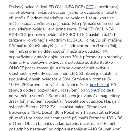
Dálkový ovladač dimLED OV LINEA RGB+
CCT
je bezdrátový
radiofrekvenční ovládací systém, jednoho ovladače a několik
přijímačů. S jedním ovladačem lze ovládat 1 zónu, která se
může skládat z několika přijímačů. Tyto přijímače se po sehrání
s ovladačem ovládají jako jedna sekce. DimLED OV LINEA
RGB+CCT je určen k ovládání RGBCCT LED pásků a dalších
zařízení v kombinací s vhodným RGB+CCT dimLED přijímačem.
Přijímač může být ukrytý (za zdí, sádrokartónem či ve skříni),
není nutná přímá viditelnost přijímače pro ovladač. Při
nepoužívání ovladače dojde po cca 30s k přechodu do standby
režimu. Pro opětovné aktivování ovladače podržte tlačítko
ON/OFF pásek zareaguje, a tím se ovladač opět aktivuje.
Vlastnosti a výhody systému dimLED: Stmívání je stabilní a
spolehlivé, dosah ovladače ≤ 30M. Stmívání v rozmezí 0-
100%, 256 úrovní stmívání, stmívání měkké,
bez blikání
. Při
zapnutí dojde k pozvolnému rozsvícení, při vypnutí dojde k
pozvolnému setmění. Součástí balení je ovladač a magnetický
držák (přijímač není součástí). Specifikace ovladače: Napájení
ovladače Baterie 2032 3V - součást balení Přenosová
frekvence 2,4GHz Dosah 30m Počet zón 1 samostatná Počet
přijímačů Lze spárovat neomezeně přijímačů Rozměry 139 x 36
x 11mm Obsah balení ovladač, baterie, držák na zeď Paměť
posledního nastavení po odpojení napájení: ANO Stupeň krytí: