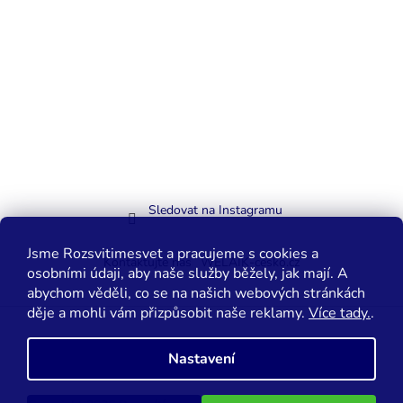
Sledovat na Instagramu
Jsme Rozsvitimesvet a pracujeme s cookies a
Kontaktujte nás
WELAIK-cesko.cz
osobními údaji, aby naše služby běžely, jak mají. A
abychom věděli, co se na našich webových stránkách
děje a mohli vám přizpůsobit naše reklamy.
Více tady.
.
Vytvořil Shoptet
Nastavení