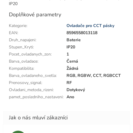
IP20
Doplňkové parametry
Kategorie
:
Ovladače pro CCT pásky
EAN
:
8596558013118
Druh_napajeni
:
Baterie
Stupen_Kryti
:
IP20
Pocet_ovladanych_zon
:
1
Barva_ovladace
:
Černá
Kompatibilita
:
Žádná
Barva_ovladaneho_svetla
:
RGB, RGBW, CCT, RGBCCT
Prenosovy_signal
:
RF
Ovladani_metoda_rizeni
:
Dotykový
pamet_posledniho_nastaveni
:
Ano