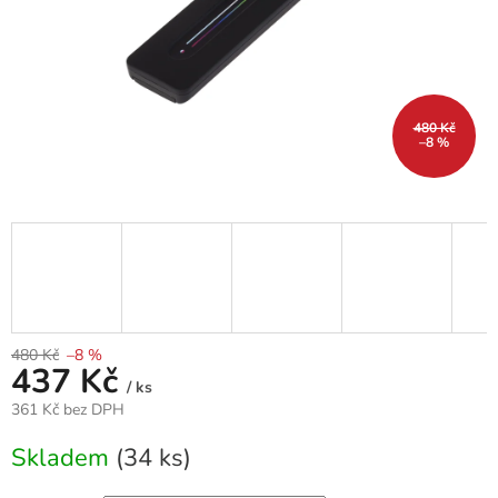
480 Kč
–8 %
480 Kč
–8 %
437 Kč
/ ks
361 Kč bez DPH
Měrná
Skladem
(34 ks)
cena: