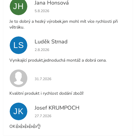
Jana Honsová
JH
Hodnocení obchodu je 5 z 5 hvězdiček.
5.8.2026
Je to dobrý a hezký výrobek,jen mohl mít více rychlosti při
větráku.
Luděk Strnad
LS
Hodnocení obchodu je 5 z 5 hvězdiček.
2.8.2026
Vynikající produkt,jednoduchá montáž a dobrá cena.
Hodnocení obchodu je 5 z 5 hvězdiček.
31.7.2026
Kvalitní produkt i rychlost dodání zboží!
Josef KRUMPOCH
JK
Hodnocení obchodu je 5 z 5 hvězdiček.
27.7.2026
OK👍👍👍👍👍👌