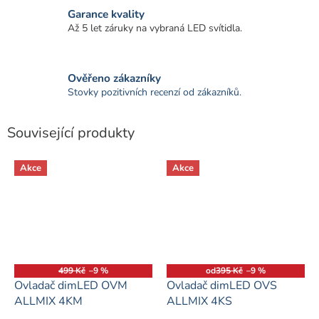
Garance kvality
Až 5 let záruky na vybraná LED svítidla.
Ověřeno zákazníky
Stovky pozitivních recenzí od zákazníků.
Související produkty
Akce
Akce
499 Kč
–9 %
od
395 Kč
–9 %
Ovladač dimLED OVM
Ovladač dimLED OVS
ALLMIX 4KM
ALLMIX 4KS