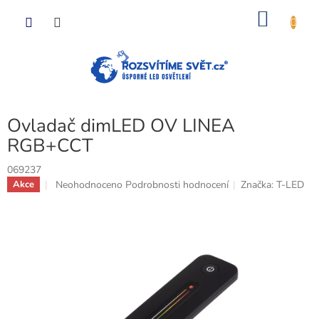
Přejít
NÁKU
na
obsah
KOŠÍK
Ovladač dimLED OV LINEA
RGB+CCT
069237
Průměrné
Neohodnoceno
Podrobnosti hodnocení
Značka:
T-LED
Akce
hodnocení
produktu
je
0,0
z
5
hvězdiček.