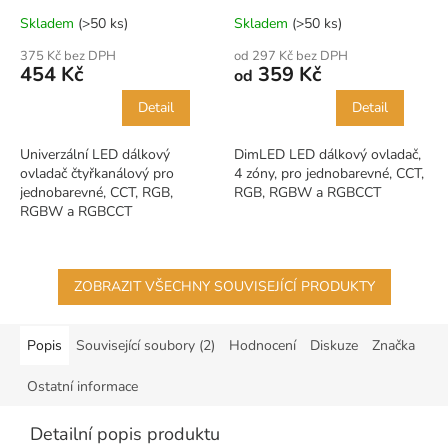
Skladem
(>50 ks)
Skladem
(>50 ks)
375 Kč bez DPH
od 297 Kč bez DPH
454 Kč
359 Kč
od
Detail
Detail
Univerzální LED dálkový
DimLED LED dálkový ovladač,
ovladač čtyřkanálový pro
4 zóny, pro jednobarevné, CCT,
jednobarevné, CCT, RGB,
RGB, RGBW a RGBCCT
RGBW a RGBCCT
ZOBRAZIT VŠECHNY SOUVISEJÍCÍ PRODUKTY
Popis
Související soubory (2)
Hodnocení
Diskuze
Značka
Ostatní informace
Detailní popis produktu