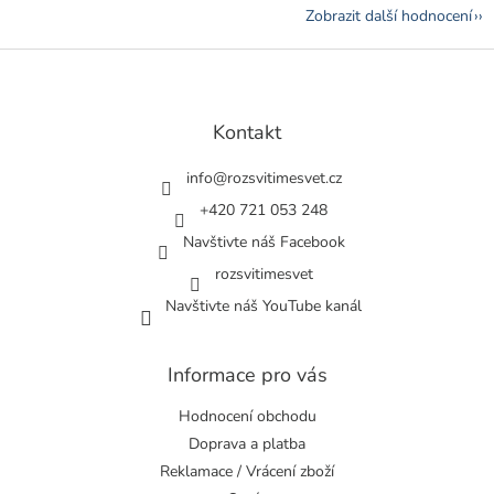
Zobrazit další hodnocení
Z
á
p
a
Kontakt
t
í
info
@
rozsvitimesvet.cz
+420 721 053 248
Navštivte náš Facebook
rozsvitimesvet
Navštivte náš YouTube kanál
Informace pro vás
Hodnocení obchodu
Doprava a platba
Reklamace / Vrácení zboží