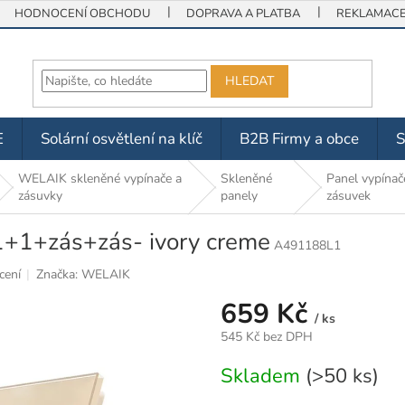
HODNOCENÍ OBCHODU
DOPRAVA A PLATBA
REKLAMACE 
HLEDAT
E
Solární osvětlení na klíč
B2B Firmy a obce
WELAIK skleněné vypínače a
Skleněné
Panel vypínač
zásuvky
panely
zásuvek
1+1+zás+zás- ivory creme
A491188L1
cení
Značka:
WELAIK
659 Kč
/ ks
545 Kč bez DPH
Měrná
Skladem
(>50 ks)
cena: