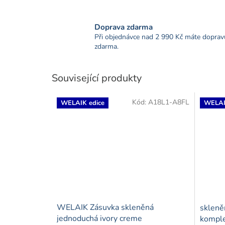
Doprava zdarma
Při objednávce nad 2 990 Kč máte doprav
zdarma.
Související produkty
Kód:
A18L1-A8FL
WELAIK edice
WELAI
WELAIK Zásuvka skleněná
skleně
jednoduchá ivory creme
komple