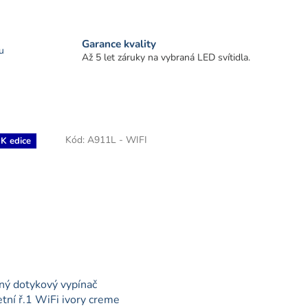
Garance kvality
u
Až 5 let záruky na vybraná LED svítidla.
Kód:
A911L - WIFI
K edice
ný dotykový vypínač
tní ř.1 WiFi ivory creme