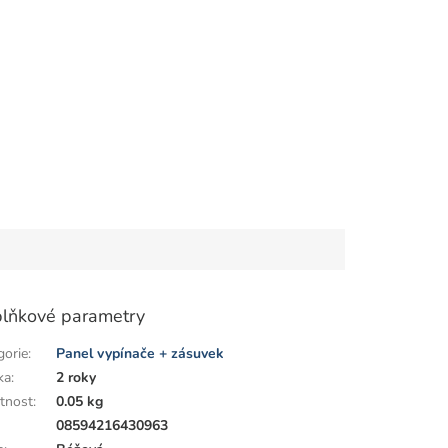
lňkové parametry
gorie
:
Panel vypínače + zásuvek
ka
:
2 roky
tnost
:
0.05 kg
:
08594216430963