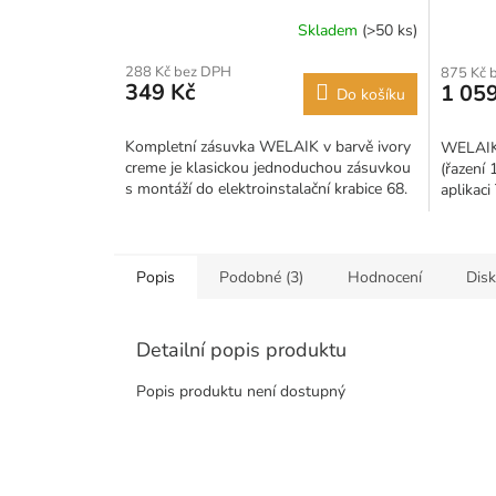
Skladem
(>50 ks)
288 Kč bez DPH
875 Kč 
349 Kč
1 059
Do košíku
Kompletní zásuvka WELAIK v barvě ivory
WELAIK
creme je klasickou jednoduchou zásuvkou
(řazení 
s montáží do elektroinstalační krabice 68.
aplikac
Popis
Podobné (3)
Hodnocení
Dis
Detailní popis produktu
Popis produktu není dostupný