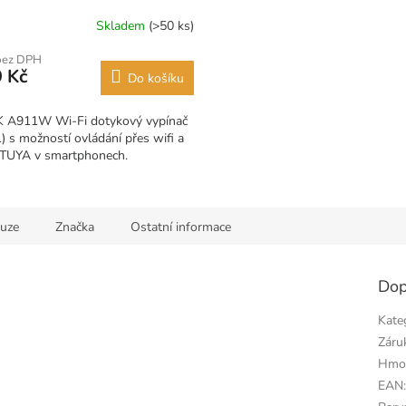
Skladem
(>50 ks)
bez DPH
 Kč
Do košíku
 A911W Wi-Fi dotykový vypínač
1) s možností ovládání přes wifi a
i TUYA v smartphonech.
kuze
Značka
Ostatní informace
Dop
Kate
Záru
Hmo
EAN