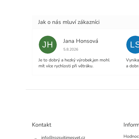
Jana Honsová
JH
L
Hodnocení obchodu je 5 z 5 hvězdiček.
5.8.2026
Je to dobrý a hezký výrobek,jen mohl
Vynika
mít více rychlosti při větráku.
a dobr
Z
á
p
a
t
Kontakt
Infor
í
Hodnoc
info
@
rozsvitimesvet.cz