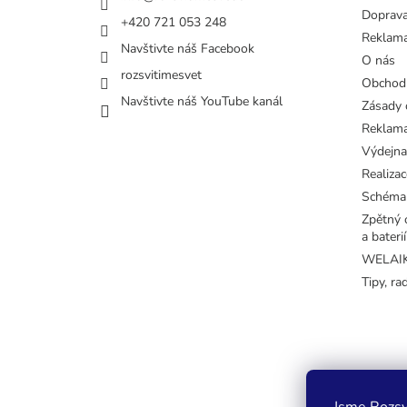
Doprava
+420 721 053 248
Reklama
Navštivte náš Facebook
O nás
rozsvitimesvet
Obchod
Navštivte náš YouTube kanál
Zásady 
Reklama
Výdejna
Realizac
Schéma
Zpětný o
a baterií
WELAIK 
Tipy, ra