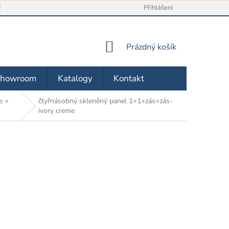
/ VRÁCENÍ ZBOŽÍ
O NÁS
OBCHODNÍ PODMÍNKY
Přihlášení
ZÁSA
NÁKUPNÍ
Prázdný košík
KOŠÍK
Showroom
Katalogy
Kontakt
e +
čtyřnásobný skleněný panel 1+1+zás+zás-
ivory creme