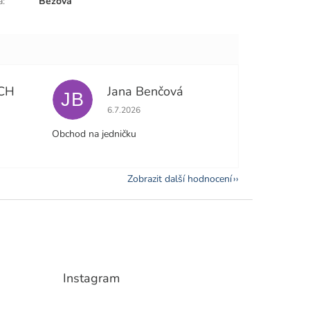
a
:
Béžová
CH
Jana Benčová
JB
e 5 z 5 hvězdiček.
Hodnocení obchodu je 5 z 5 hvězdiček.
6.7.2026
Obchod na jedničku
Zobrazit další hodnocení
Instagram