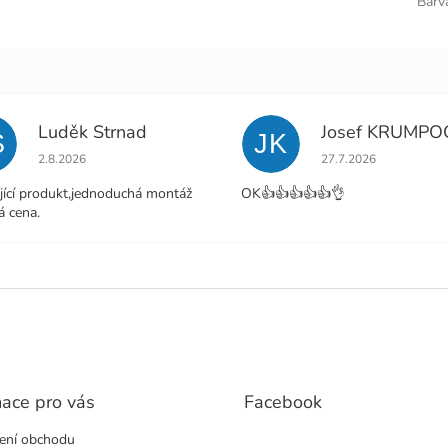
Barv
Luděk Strnad
Josef KRUMPO
S
JK
Hodnocení obchodu je 5 z 5 hvězdiček.
Hodnocení obchodu j
2.8.2026
27.7.2026
jící produkt,jednoduchá montáž
OK👍👍👍👍👍👌
á cena.
mace pro vás
Facebook
ení obchodu