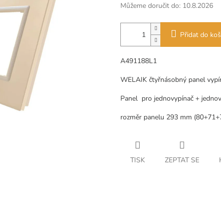
Můžeme doručit do:
10.8.2026
Přidat do koš
A491188L1
WELAIK čtyřnásobný panel vypí
Panel
pro jednovypínač + jedno
rozměr panelu 293 mm (80+71+
TISK
ZEPTAT SE