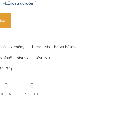
Možnosti doručení
íku
nače skleněný 1+1+zás+zás -
barva béžová
vypínač + zásuvku + zásuvku,
71+71)
HLÍDAT
SDÍLET