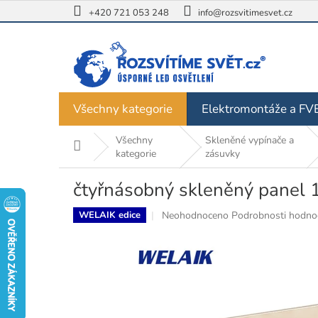
Přejít
+420 721 053 248
info@rozsvitimesvet.cz
na
obsah
Všechny kategorie
Elektromontáže a FV
Všechny
Skleněné vypínače a
Domů
kategorie
zásuvky
čtyřnásobný skleněný panel 
Průměrné
Neohodnoceno
Podrobnosti hodno
WELAIK edice
hodnocení
produktu
je
0,0
z
5
hvězdiček.