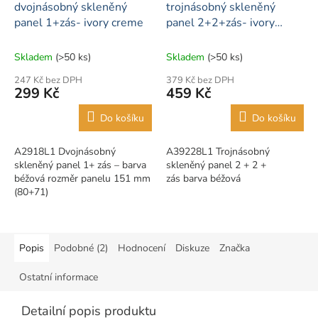
dvojnásobný skleněný
trojnásobný skleněný
panel 1+zás- ivory creme
panel 2+2+zás- ivory
creme
Skladem
(>50 ks)
Skladem
(>50 ks)
247 Kč bez DPH
379 Kč bez DPH
299 Kč
459 Kč
Do košíku
Do košíku
A2918L1 Dvojnásobný
A39228L1 Trojnásobný
skleněný panel 1+ zás – barva
skleněný panel 2 + 2 +
béžová rozměr panelu 151 mm
zás barva béžová
(80+71)
Popis
Podobné (2)
Hodnocení
Diskuze
Značka
Ostatní informace
Detailní popis produktu