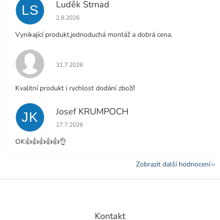
Luděk Strnad
LS
Hodnocení obchodu je 5 z 5 hvězdiček.
2.8.2026
Vynikající produkt,jednoduchá montáž a dobrá cena.
Hodnocení obchodu je 5 z 5 hvězdiček.
31.7.2026
Kvalitní produkt i rychlost dodání zboží!
Josef KRUMPOCH
JK
Hodnocení obchodu je 5 z 5 hvězdiček.
27.7.2026
OK👍👍👍👍👍👌
Zobrazit další hodnocení
Z
á
p
a
Kontakt