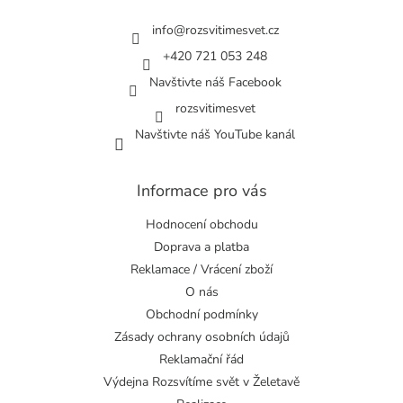
t
í
info
@
rozsvitimesvet.cz
+420 721 053 248
Navštivte náš Facebook
rozsvitimesvet
Navštivte náš YouTube kanál
Informace pro vás
Hodnocení obchodu
Doprava a platba
Reklamace / Vrácení zboží
O nás
Obchodní podmínky
Zásady ochrany osobních údajů
Reklamační řád
Výdejna Rozsvítíme svět v Želetavě