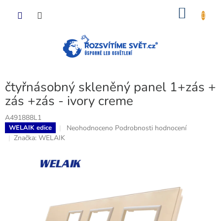
Přejít
NÁKU
na
obsah
KOŠÍK
čtyřnásobný skleněný panel 1+zás +
zás +zás - ivory creme
A491888L1
Průměrné
Neohodnoceno
Podrobnosti hodnocení
WELAIK edice
hodnocení
Značka:
WELAIK
produktu
je
0,0
z
5
hvězdiček.