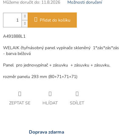
Můžeme doručit do:
11.8.2026
Možnosti doručení
Přidat do košíku
A491888L1
WELAIK čtyřnásobný panel vypínače skleněný 1*zás*zás*zás
-
barva béžová
Panel
pro jednovypínač + zásuvku + zásuvku + zásuvku,
rozměr panelu 293 mm (80+71+71+71)
ZEPTAT SE
HLÍDAT
SDÍLET
Doprava zdarma