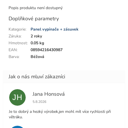
Popis produktu není dostupný
Doplňkové parametry
Kategorie
:
Panel vypínače + zásuvek
Záruka
:
2 roky
Hmotnost
:
0.05 kg
EAN
:
08594216430987
Barva
:
Béžová
Jana Honsová
JH
Hodnocení obchodu je 5 z 5 hvězdiček.
5.8.2026
Je to dobrý a hezký výrobek,jen mohl mít více rychlosti při
větráku.