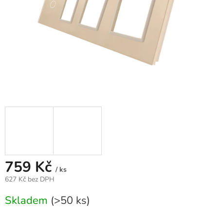
759 Kč
/ ks
627 Kč bez DPH
Měrná
Skladem
(>50 ks)
cena: