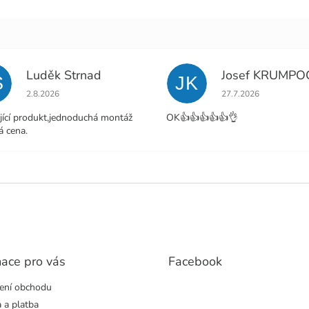
Luděk Strnad
Josef KRUMPO
S
JK
Hodnocení obchodu je 5 z 5 hvězdiček.
Hodnocení obchodu j
2.8.2026
27.7.2026
jící produkt,jednoduchá montáž
OK👍👍👍👍👍👌
á cena.
mace pro vás
Facebook
ení obchodu
 a platba