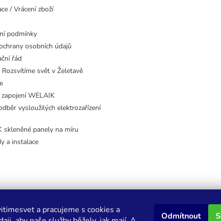
ce / Vrácení zboží
ní podmínky
ochrany osobních údajů
ční řád
 Rozsvítíme svět v Želetavě
e
 zapojení WELAIK
dběr vysloužilých elektrozařízení
skleněné panely na míru
dy a instalace
itimesvet a pracujeme s cookies a
Odmítnout
S
aji, aby naše služby běžely, jak mají. A