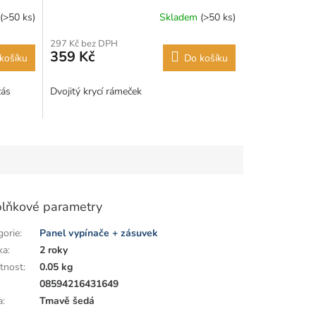
(>50 ks)
Skladem
(>50 ks)
297 Kč bez DPH
359 Kč
košíku
Do košíku
zás
Dvojitý krycí rámeček
lňkové parametry
gorie
:
Panel vypínače + zásuvek
ka
:
2 roky
tnost
:
0.05 kg
:
08594216431649
a
:
Tmavě šedá