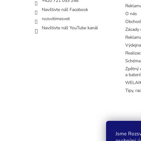
+420 721 053 248
Reklama
Navštivte náš Facebook
O nás
rozsvitimesvet
Obchod
Navštivte náš YouTube kanál
Zásady 
Reklama
Výdejna
Realizac
Schéma
Zpětný o
a baterií
WELAIK 
Tipy, ra
Jsme Rozsv
osobními úd