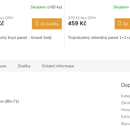
Skladem
(>50 ks)
Skladem
bez DPH
379 Kč bez DPH
Kč
459 Kč
Do košíku
Do 
chý krycí panel - tmavě šedý
Trojnásobný skleněný panel 1+1+
kuze
Značka
Ostatní informace
Dop
Kate
mm (80+71)
Záru
Hmo
EAN
Barv