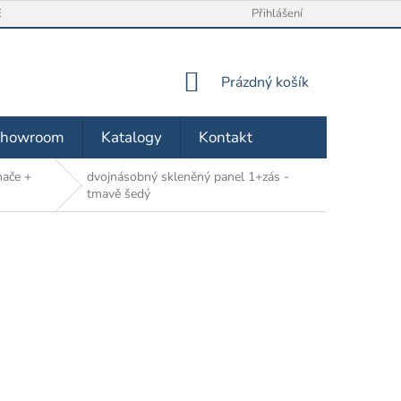
/ VRÁCENÍ ZBOŽÍ
O NÁS
OBCHODNÍ PODMÍNKY
Přihlášení
ZÁSA
NÁKUPNÍ
Prázdný košík
KOŠÍK
Showroom
Katalogy
Kontakt
nače +
dvojnásobný skleněný panel 1+zás -
tmavě šedý