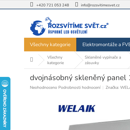
Přejít
+420 721 053 248
info@rozsvitimesvet.cz
na
obsah
Všechny kategorie
Elektromontáže a FV
Všechny
Skleněné vypínače a
Domů
kategorie
zásuvky
dvojnásobný skleněný panel 
Průměrné
Neohodnoceno
Podrobnosti hodnocení
Značka:
WEL
hodnocení
produktu
je
0,0
z
5
hvězdiček.