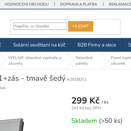
HODNOCENÍ OBCHODU
DOPRAVA A PLATBA
REKLAMACE 
HLEDAT
E
Solární osvětlení na klíč
B2B Firmy a obce
WELAIK skleněné vypínače a
Skleněné
Panel vypí
zásuvky
panely
zásuvek
1+zás - tmavě šedý
A2918DS1
AIK
299 Kč
/ ks
247 Kč bez DPH
Měrná
Skladem
(>50 ks)
cena: