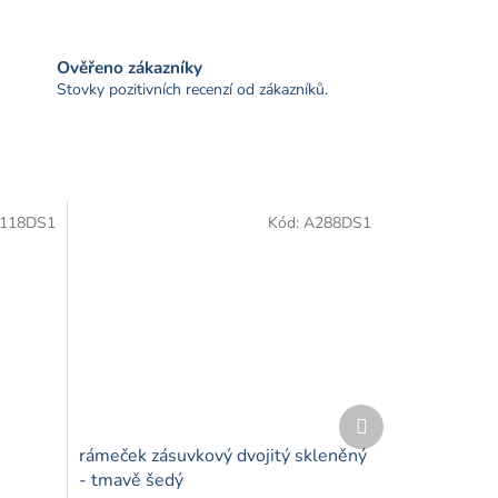
Ověřeno zákazníky
Stovky pozitivních recenzí od zákazníků.
118DS1
Kód:
A288DS1
Další
produkt
rámeček zásuvkový dvojitý skleněný
- tmavě šedý