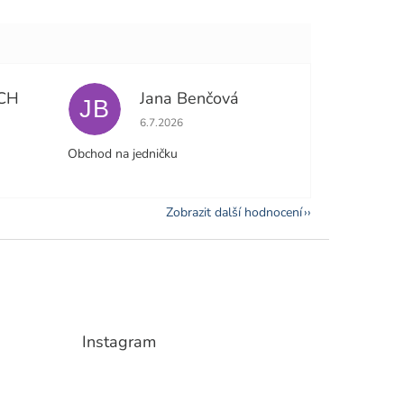
CH
Jana Benčová
JB
e 5 z 5 hvězdiček.
Hodnocení obchodu je 5 z 5 hvězdiček.
6.7.2026
Obchod na jedničku
Zobrazit další hodnocení
Instagram