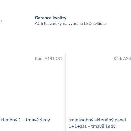
Garance kvality
u
Až 5 let záruky na vybraná LED svítidla.
Kód:
A191DS1
Kód:
A29
skleněný 1 - tmavě šedý
trojnásobný skleněný panel
1+1+zás - tmavě šedý