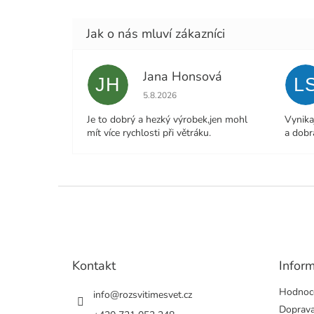
Jana Honsová
JH
L
Hodnocení obchodu je 5 z 5 hvězdiček.
5.8.2026
Je to dobrý a hezký výrobek,jen mohl
Vynika
mít více rychlosti při větráku.
a dobr
Z
á
p
a
t
Kontakt
Infor
í
Hodnoc
info
@
rozsvitimesvet.cz
Doprava