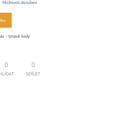
Možnosti doručení
íku
ás - tmavě šedý
HLÍDAT
SDÍLET