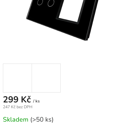
299 Kč
/ ks
247 Kč bez DPH
Měrná
Skladem
(>50 ks)
cena: