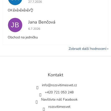
Hodnocení obchodu je 5 z 5 hvězdiček.
27.7.2026
OK👍👍👍👍👍👌
Jana Benčová
JB
Hodnocení obchodu je 5 z 5 hvězdiček.
6.7.2026
Obchod na jedničku
Zobrazit další hodnocení
Z
á
p
a
Kontakt
t
í
info
@
rozsvitimesvet.cz
+420 721 053 248
Navštivte náš Facebook
rozsvitimesvet