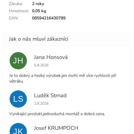
Záruka
:
2 roky
Hmotnost
:
0.05 kg
EAN
:
08594216430789
Jana Honsová
JH
Hodnocení obchodu je 5 z 5 hvězdiček.
5.8.2026
Je to dobrý a hezký výrobek,jen mohl mít více rychlosti při
větráku.
Luděk Strnad
LS
Hodnocení obchodu je 5 z 5 hvězdiček.
2.8.2026
Vynikající produkt,jednoduchá montáž a dobrá cena.
Josef KRUMPOCH
JK