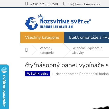
Přejít
+420 721 053 248
info@rozsvitimesvet.cz
na
obsah
Všechny kategorie
Elektromontáže a FV
Všechny
Skleněné vypínače a
Domů
kategorie
zásuvky
čtyřnásobný panel vypínače 
Průměrné
Neohodnoceno
Podrobnosti hodno
WELAIK edice
hodnocení
produktu
je
0,0
z
5
hvězdiček.