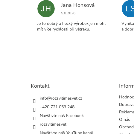
Jana Honsová
JH
L
Hodnocení obchodu je 5 z 5 hvězdiček.
5.8.2026
Je to dobrý a hezký výrobek,jen mohl
Vynika
mít více rychlosti při větráku.
a dobr
Z
á
p
a
t
Kontakt
Infor
í
Hodnoc
info
@
rozsvitimesvet.cz
Doprava
+420 721 053 248
Reklama
Navštivte náš Facebook
O nás
rozsvitimesvet
Obchod
Navštivte náš YouTube kanál