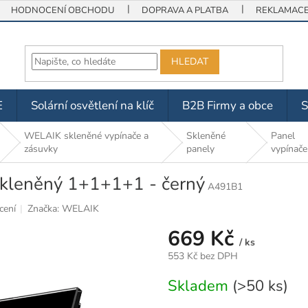
HODNOCENÍ OBCHODU
DOPRAVA A PLATBA
REKLAMACE 
HLEDAT
E
Solární osvětlení na klíč
B2B Firmy a obce
WELAIK skleněné vypínače a
Skleněné
Panel
zásuvky
panely
vypínače
skleněný 1+1+1+1 - černý
A491B1
cení
Značka:
WELAIK
669 Kč
/ ks
553 Kč bez DPH
Měrná
Skladem
(>50 ks)
cena: