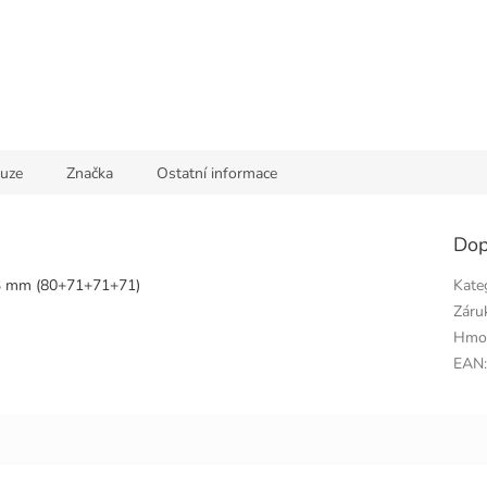
kuze
Značka
Ostatní informace
Dop
3 mm (80+71+71+71)
Kate
Záru
Hmo
EAN