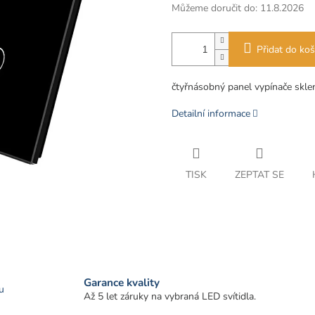
Můžeme doručit do:
11.8.2026
Přidat do koš
čtyřnásobný panel vypínače skle
Detailní informace
TISK
ZEPTAT SE
Garance kvality
u
Až 5 let záruky na vybraná LED svítidla.