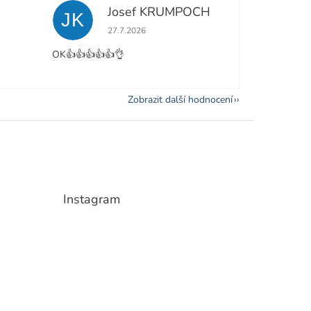
Josef KRUMPOCH
JK
e 5 z 5 hvězdiček.
Hodnocení obchodu je 5 z 5 hvězdiček.
27.7.2026
OK👍👍👍👍👍👌
Zobrazit další hodnocení
Instagram