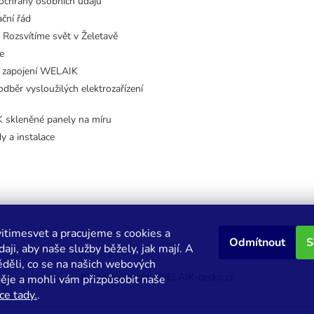
ochrany osobních údajů
ční řád
 Rozsvítíme svět v Želetavě
e
 zapojení WELAIK
dběr vysloužilých elektrozařízení
skleněné panely na míru
dy a instalace
itimesvet a pracujeme s cookies a
Odmítnout
S
aji, aby naše služby běžely, jak mají. A
děli, co se na našich webových
Kontaktujte nás
WELAIK-cesko.cz
děje a mohli vám přizpůsobit naše
ce tady.
.