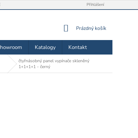
/ VRÁCENÍ ZBOŽÍ
O NÁS
OBCHODNÍ PODMÍNKY
Přihlášení
ZÁSA
NÁKUPNÍ
Prázdný košík
KOŠÍK
Showroom
Katalogy
Kontakt
čtyřnásobný panel vypínače skleněný
1+1+1+1 - černý