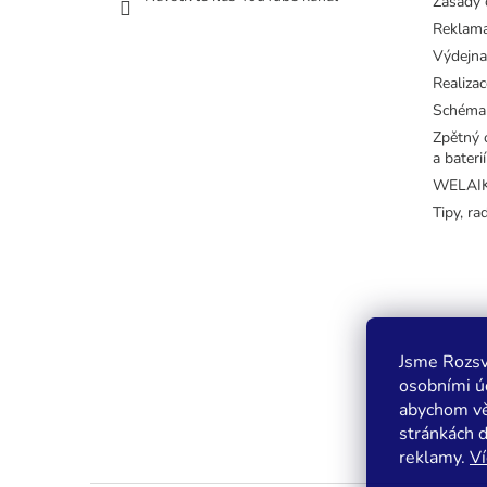
Zásady 
Reklama
Výdejna
Realizac
Schéma
Zpětný o
a baterií
WELAIK 
Tipy, ra
Jsme Rozsv
osobními úd
abychom vě
stránkách 
reklamy.
Ví