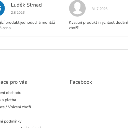
Luděk Strnad
S
Hodnocení obchodu j
31.7.2026
Hodnocení obchodu je 5 z 5 hvězdiček.
2.8.2026
jící produkt,jednoduchá montáž
Kvalitní produkt i rychlost dodání
á cena.
zboží!
mace pro vás
Facebook
ení obchodu
 a platba
ce / Vrácení zboží
ní podmínky