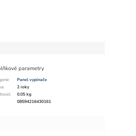
lňkové parametry
gorie
:
Panel vypínače
ka
:
2 roky
tnost
:
0.05 kg
:
08594216430161