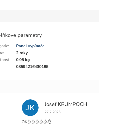
lňkové parametry
gorie
:
Panel vypínače
ka
:
2 roky
tnost
:
0.05 kg
:
08594216430185
Josef KRUMPOCH
JK
e 5 z 5 hvězdiček.
Hodnocení obchodu je 5 z 5 hvězdiček.
27.7.2026
OK👍👍👍👍👍👌