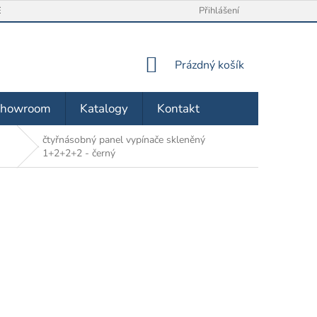
/ VRÁCENÍ ZBOŽÍ
O NÁS
OBCHODNÍ PODMÍNKY
Přihlášení
ZÁSA
NÁKUPNÍ
Prázdný košík
KOŠÍK
Showroom
Katalogy
Kontakt
čtyřnásobný panel vypínače skleněný
1+2+2+2 - černý