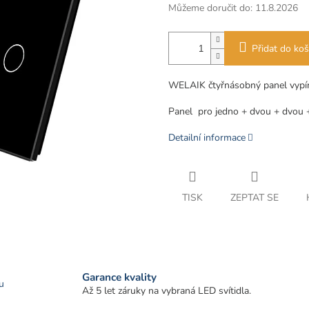
Můžeme doručit do:
11.8.2026
Přidat do koš
WELAIK čtyřnásobný panel vypí
Panel
pro jedno + dvou + dvou 
Detailní informace
TISK
ZEPTAT SE
Garance kvality
u
Až 5 let záruky na vybraná LED svítidla.