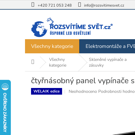
Přejít
+420 721 053 248
info@rozsvitimesvet.cz
na
obsah
Všechny kategorie
Elektromontáže a FV
Všechny
Skleněné vypínače a
Domů
kategorie
zásuvky
čtyřnásobný panel vypínače 
Průměrné
Neohodnoceno
Podrobnosti hodno
WELAIK edice
hodnocení
produktu
je
0,0
z
5
hvězdiček.