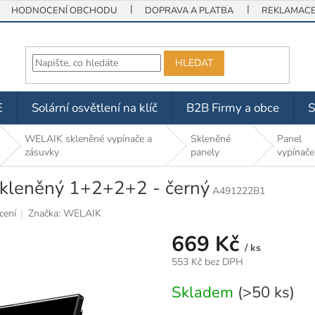
HODNOCENÍ OBCHODU
DOPRAVA A PLATBA
REKLAMACE 
HLEDAT
E
Solární osvětlení na klíč
B2B Firmy a obce
WELAIK skleněné vypínače a
Skleněné
Panel
zásuvky
panely
vypínače
skleněný 1+2+2+2 - černý
A491222B1
cení
Značka:
WELAIK
669 Kč
/ ks
553 Kč bez DPH
Měrná
Skladem
(>50 ks)
cena: