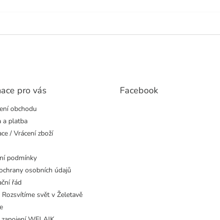
mace pro vás
Facebook
ení obchodu
 a platba
ce / Vrácení zboží
ní podmínky
ochrany osobních údajů
ční řád
 Rozsvítíme svět v Želetavě
e
 zapojení WELAIK