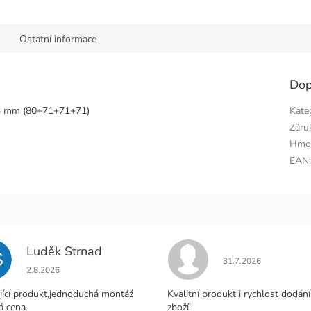
Ostatní informace
Dop
3 mm (80+71+71+71)
Kate
Záru
Hmo
EAN
Luděk Strnad
S
Hodnocení obchodu j
31.7.2026
Hodnocení obchodu je 5 z 5 hvězdiček.
2.8.2026
jící produkt,jednoduchá montáž
Kvalitní produkt i rychlost dodání
á cena.
zboží!