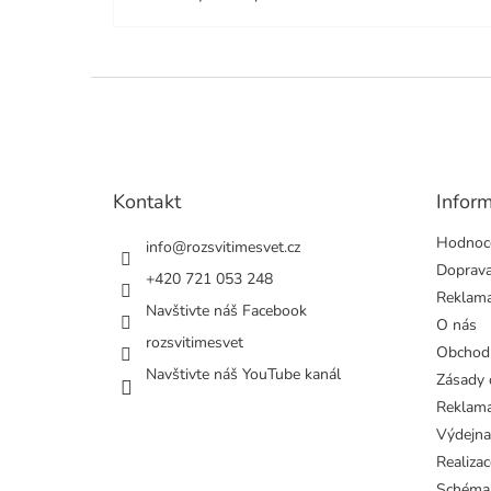
Z
á
p
a
t
Kontakt
Infor
í
Hodnoc
info
@
rozsvitimesvet.cz
Doprava
+420 721 053 248
Reklama
Navštivte náš Facebook
O nás
rozsvitimesvet
Obchod
Navštivte náš YouTube kanál
Zásady 
Reklama
Výdejna
Realizac
Schéma