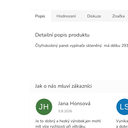
Popis
Hodnocení
Diskuze
Značka
Detailní popis produktu
Čtyřnásobný panel vypínače skleněný
má délku 29
Jana Honsová
JH
L
Hodnocení obchodu je 5 z 5 hvězdiček.
5.8.2026
Je to dobrý a hezký výrobek,jen mohl
Vynika
mít více rychlosti při větráku.
a dobr