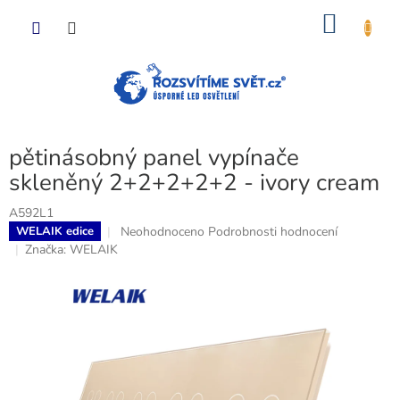
Přejít
NÁKU
na
obsah
KOŠÍK
pětinásobný panel vypínače
skleněný 2+2+2+2+2 - ivory cream
A592L1
Průměrné
Neohodnoceno
Podrobnosti hodnocení
WELAIK edice
hodnocení
Značka:
WELAIK
produktu
je
0,0
z
5
hvězdiček.