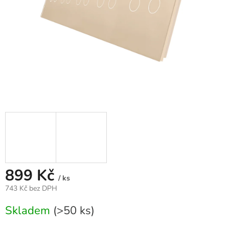
899 Kč
/ ks
743 Kč bez DPH
Měrná
Skladem
(>50 ks)
cena: