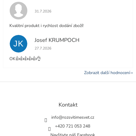
Hodnocení obchodu je 5 z 5 hvězdiček.
31.7.2026
Kvalitní produkt i rychlost dodání zboží!
Josef KRUMPOCH
JK
Hodnocení obchodu je 5 z 5 hvězdiček.
27.7.2026
OK👍👍👍👍👍👌
Zobrazit další hodnocení
Z
á
p
a
Kontakt
t
í
info
@
rozsvitimesvet.cz
+420 721 053 248
Navštivte náš Facebook