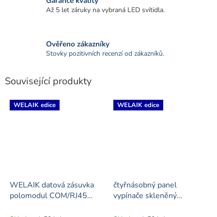
Garance kvality
Až 5 let záruky na vybraná LED svítidla.
Ověřeno zákazníky
Stovky pozitivních recenzí od zákazníků.
Související produkty
WELAIK edice
WELAIK edice
WELAIK datová zásuvka
čtyřnásobný panel
polomodul COM/RJ45
vypínače skleněný
CAT6 -1 ivory creme
2+2+2+2 - ivory cream