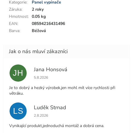
Kategorie
:
Panel vypínače
Záruka
:
2 roky
Hmotnost
:
0.05 kg
EAN
:
08594216431496
Barva
:
Béžová
Jana Honsová
JH
Hodnocení obchodu je 5 z 5 hvězdiček.
5.8.2026
Je to dobrý a hezký výrobek,jen mohl mít více rychlosti při
větráku.
Luděk Strnad
LS
Hodnocení obchodu je 5 z 5 hvězdiček.
2.8.2026
Vynikající produkt,jednoduchá montáž a dobrá cena.