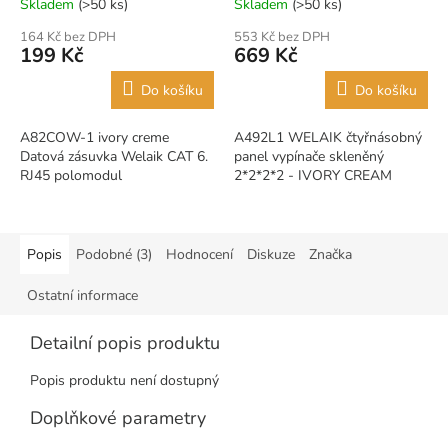
Skladem
(>50 ks)
Skladem
(>50 ks)
164 Kč bez DPH
553 Kč bez DPH
199 Kč
669 Kč
Do košíku
Do košíku
A82COW-1 ivory creme
A492L1 WELAIK čtyřnásobný
Datová zásuvka Welaik CAT 6.
panel vypínače skleněný
RJ45 polomodul
2*2*2*2 - IVORY CREAM
Popis
Podobné (3)
Hodnocení
Diskuze
Značka
Ostatní informace
Detailní popis produktu
Popis produktu není dostupný
Doplňkové parametry