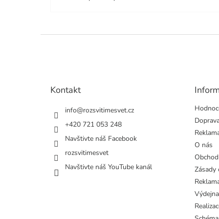
Z
á
p
a
t
Kontakt
Infor
í
Hodnoc
info
@
rozsvitimesvet.cz
Doprava
+420 721 053 248
Reklama
Navštivte náš Facebook
O nás
rozsvitimesvet
Obchod
Navštivte náš YouTube kanál
Zásady 
Reklama
Výdejna
Realizac
Schéma