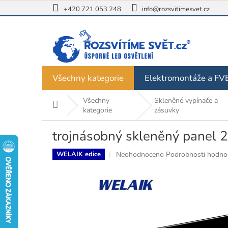
Přejít
+420 721 053 248
info@rozsvitimesvet.cz
na
obsah
Všechny kategorie
Elektromontáže a FV
Všechny
Skleněné vypínače a
Domů
kategorie
zásuvky
trojnásobný skleněný panel 
Průměrné
Neohodnoceno
Podrobnosti hodno
WELAIK edice
hodnocení
produktu
je
0,0
z
5
hvězdiček.