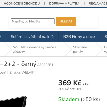
HODNOCENÍ OBCHODU
DOPRAVA A PLATBA
REKLAMACE 
HLEDAT
E
Solární osvětlení na klíč
B2B Firmy a obce
WELAIK skleněné vypínače a
Skleněné
P
zásuvky
panely
v
2+2+2 - černý
A39222B1
cení
Značka:
WELAIK
369 Kč
/ ks
305 Kč bez DPH
Měrná
Skladem
(>50 ks)
cena: