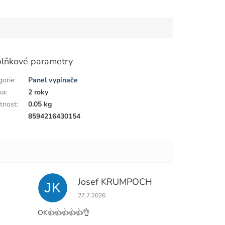
lňkové parametry
gorie
:
Panel vypínače
ka
:
2 roky
tnost
:
0.05 kg
:
8594216430154
Josef KRUMPOCH
JK
e 5 z 5 hvězdiček.
Hodnocení obchodu je 5 z 5 hvězdiček.
27.7.2026
OK👍👍👍👍👍👌