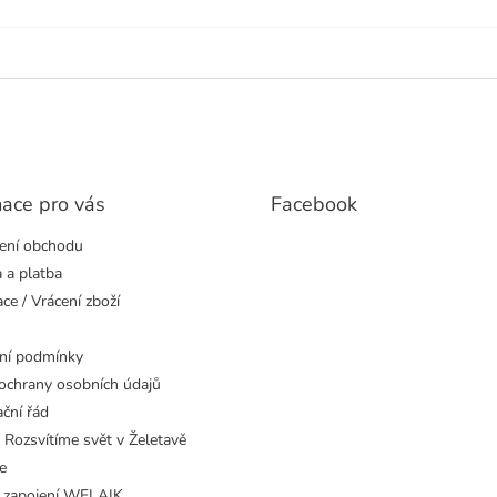
mace pro vás
Facebook
ení obchodu
 a platba
ce / Vrácení zboží
ní podmínky
ochrany osobních údajů
ční řád
 Rozsvítíme svět v Želetavě
e
 zapojení WELAIK