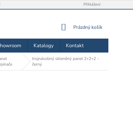
/ VRÁCENÍ ZBOŽÍ
O NÁS
OBCHODNÍ PODMÍNKY
Přihlášení
ZÁSA
NÁKUPNÍ
Prázdný košík
KOŠÍK
Showroom
Katalogy
Kontakt
anel
trojnásobný skleněný panel 2+2+2 -
ypínače
černý