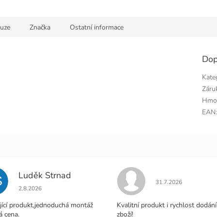
kuze
Značka
Ostatní informace
Dop
Kate
Záru
Hmo
EAN
Luděk Strnad
S
Hodnocení obchodu j
31.7.2026
Hodnocení obchodu je 5 z 5 hvězdiček.
2.8.2026
jící produkt,jednoduchá montáž
Kvalitní produkt i rychlost dodání
á cena.
zboží!