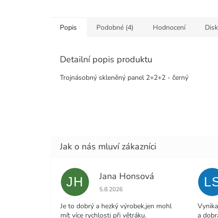
Popis
Podobné (4)
Hodnocení
Dis
Detailní popis produktu
Trojnásobný skleněný panel 2+2+2 - černý
Jana Honsová
JH
L
Hodnocení obchodu je 5 z 5 hvězdiček.
5.8.2026
Je to dobrý a hezký výrobek,jen mohl
Vynika
mít více rychlosti při větráku.
a dobr