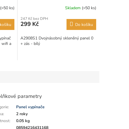
(>50 ks)
Skladem
(>50 ks)
247 Kč bez DPH
299 Kč
košíku
Do košíku
ypínač
A2908S1 Dvojnásobný skleněný panel 0
 wifi a
+ zás - bílý
lňkové parametry
gorie
:
Panel vypínače
ka
:
2 roky
tnost
:
0.05 kg
:
08594216431168