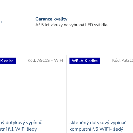
Garance kvality
u
Až 5 let záruky na vybraná LED svítidla.
Kód:
A911S - WIFI
Kód:
A921S
K edice
WELAIK edice
ný dotykový vypínač
skleněný dotykový vypínač
tní ř.1 WiFi šedý
kompletní ř.5 WiFi- šedý