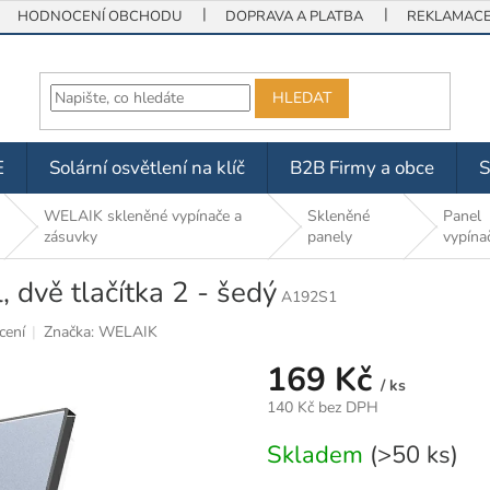
HODNOCENÍ OBCHODU
DOPRAVA A PLATBA
REKLAMACE 
HLEDAT
E
Solární osvětlení na klíč
B2B Firmy a obce
WELAIK skleněné vypínače a
Skleněné
Panel
zásuvky
panely
vypína
 dvě tlačítka 2 - šedý
A192S1
cení
Značka:
WELAIK
169 Kč
/ ks
140 Kč bez DPH
Měrná
Skladem
(>50 ks)
cena: