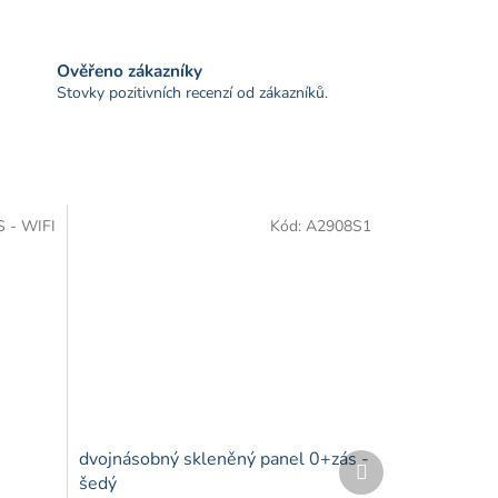
Ověřeno zákazníky
Stovky pozitivních recenzí od zákazníků.
 - WIFI
Kód:
A2908S1
dvojnásobný skleněný panel 0+zás -
Další
produkt
šedý