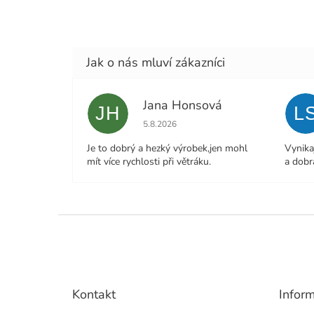
Jana Honsová
JH
L
Hodnocení obchodu je 5 z 5 hvězdiček.
5.8.2026
Je to dobrý a hezký výrobek,jen mohl
Vynika
mít více rychlosti při větráku.
a dobr
Z
á
p
a
t
Kontakt
Infor
í