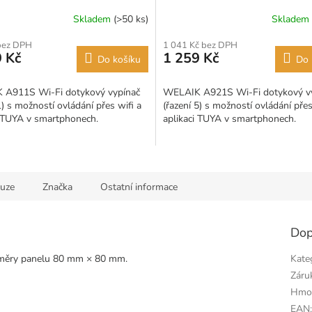
Skladem
(>50 ks)
Skladem
Průměrné
hodnocení
bez DPH
1 041 Kč bez DPH
produktu
 Kč
1 259 Kč
Do košíku
Do 
je
5,0
z
A911S Wi-Fi dotykový vypínač
WELAIK A921S Wi-Fi dotykový v
5
1) s možností ovládání přes wifi a
(řazení 5) s možností ovládání přes
hvězdiček.
i TUYA v smartphonech.
aplikaci TUYA v smartphonech.
kuze
Značka
Ostatní informace
Dop
ozměry panelu 80 mm × 80 mm.
Kate
Záru
Hmo
EAN