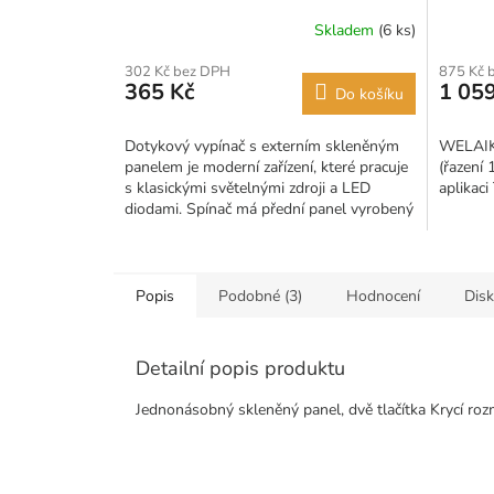
Skladem
(6 ks)
Průměrné
hodnocení
302 Kč bez DPH
875 Kč 
produktu
365 Kč
1 059
Do košíku
je
5,0
z
Dotykový vypínač s externím skleněným
WELAIK 
5
panelem je moderní zařízení, které pracuje
(řazení 
hvězdiček.
s klasickými světelnými zdroji a LED
aplikac
diodami. Spínač má přední panel vyrobený
ze skla, což...
Popis
Podobné (3)
Hodnocení
Dis
Detailní popis produktu
Jednonásobný skleněný panel, dvě tlačítka Krycí r