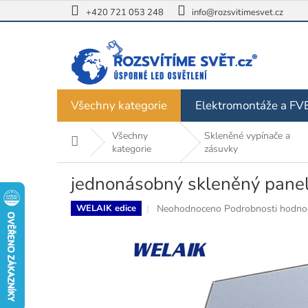
Přejít
+420 721 053 248
info@rozsvitimesvet.cz
na
obsah
Všechny kategorie
Elektromontáže a FV
Všechny
Skleněné vypínače a
Domů
kategorie
zásuvky
jednonásobný skleněný panel,
Průměrné
Neohodnoceno
Podrobnosti hodno
WELAIK edice
hodnocení
produktu
je
0,0
z
5
hvězdiček.