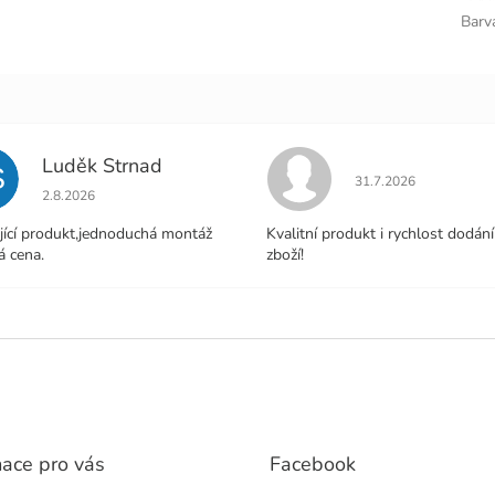
Barv
Luděk Strnad
S
Hodnocení obchodu j
31.7.2026
Hodnocení obchodu je 5 z 5 hvězdiček.
2.8.2026
jící produkt,jednoduchá montáž
Kvalitní produkt i rychlost dodání
á cena.
zboží!
mace pro vás
Facebook