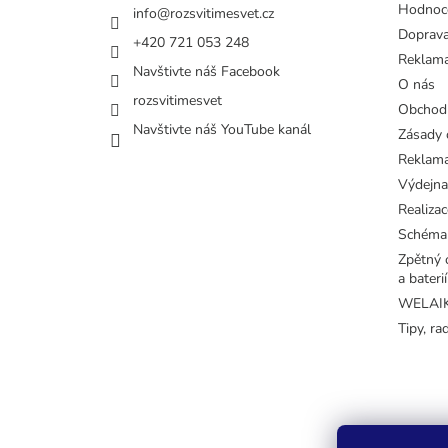
Hodnoc
info
@
rozsvitimesvet.cz
Doprava
+420 721 053 248
Reklama
Navštivte náš Facebook
O nás
rozsvitimesvet
Obchod
Navštivte náš YouTube kanál
Zásady 
Reklama
Výdejna
Realizac
Schéma
Zpětný o
a baterií
WELAIK 
Tipy, ra