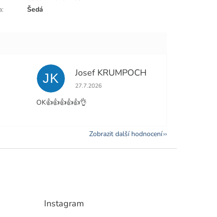
a
:
Šedá
Josef KRUMPOCH
JK
e 5 z 5 hvězdiček.
Hodnocení obchodu je 5 z 5 hvězdiček.
27.7.2026
OK👍👍👍👍👍👌
Zobrazit další hodnocení
Instagram