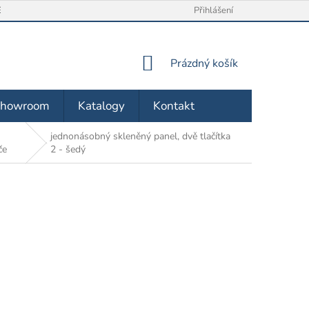
/ VRÁCENÍ ZBOŽÍ
O NÁS
OBCHODNÍ PODMÍNKY
Přihlášení
ZÁSA
NÁKUPNÍ
Prázdný košík
KOŠÍK
Showroom
Katalogy
Kontakt
jednonásobný skleněný panel, dvě tlačítka
če
2 - šedý