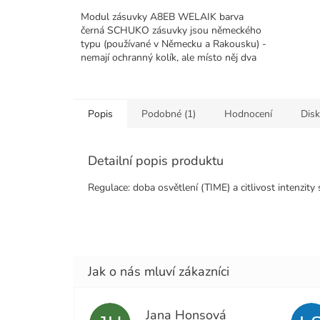
Modul zásuvky A8EB WELAIK barva
černá SCHUKO zásuvky jsou německého
typu (používané v Německu a Rakousku) -
nemají ochranný kolík, ale místo něj dva
ochranné kontakty po...
Popis
Podobné (1)
Hodnocení
Dis
Detailní popis produktu
Regulace: doba osvětlení (TIME) a citlivost intenzity 
Jana Honsová