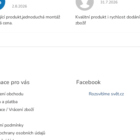
S
Hodnocení obchodu j
31.7.2026
Hodnocení obchodu je 5 z 5 hvězdiček.
2.8.2026
jící produkt,jednoduchá montáž
Kvalitní produkt i rychlost dodání
á cena.
zboží!
mace pro vás
Facebook
ení obchodu
Rozsvítíme svět.cz
 a platba
ce / Vrácení zboží
ní podmínky
ochrany osobních údajů