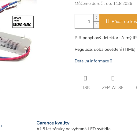
Můžeme doručit do:
11.8.2026
Přidat do koš
PIR pohybový detektor- černý I
Regulace: doba osvětlení (TIME) a 
Detailní informace
TISK
ZEPTAT SE
Garance kvality
u
Až 5 let záruky na vybraná LED svítidla.