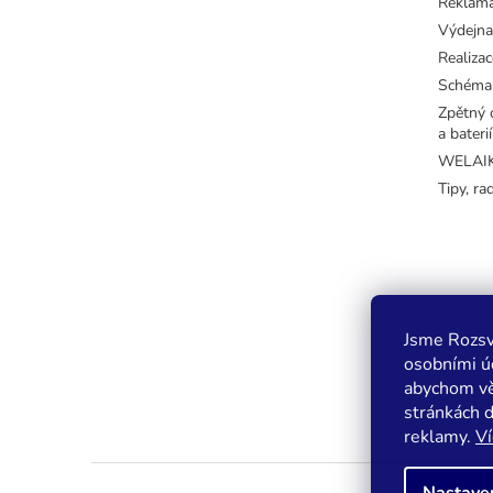
Reklama
Výdejna
Realizac
Schéma
Zpětný o
a baterií
WELAIK 
Tipy, ra
Jsme Rozsv
osobními úd
abychom vě
stránkách 
reklamy.
Ví