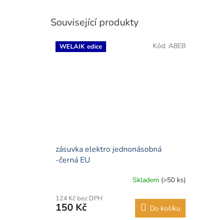
Související produkty
Kód:
A8EB
WELAIK edice
zásuvka elektro jednonásobná
-černá EU
Skladem
(>50 ks)
124 Kč bez DPH
150 Kč
Do košíku