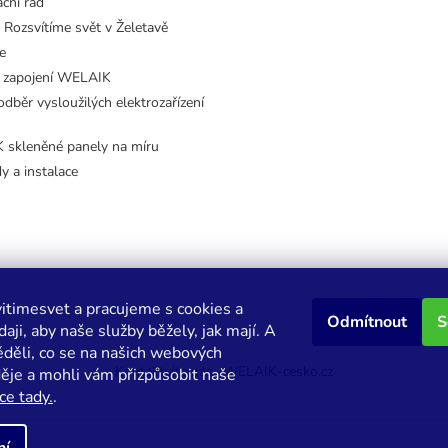
ční řád
 Rozsvítíme svět v Želetavě
e
 zapojení WELAIK
dběr vysloužilých elektrozařízení
skleněné panely na míru
dy a instalace
itimesvet a pracujeme s cookies a
Odmítnout
S
aji, aby naše služby běžely, jak mají. A
děli, co se na našich webových
Kontaktujte nás
WELAIK-cesko.cz
děje a mohli vám přizpůsobit naše
ce tady.
.