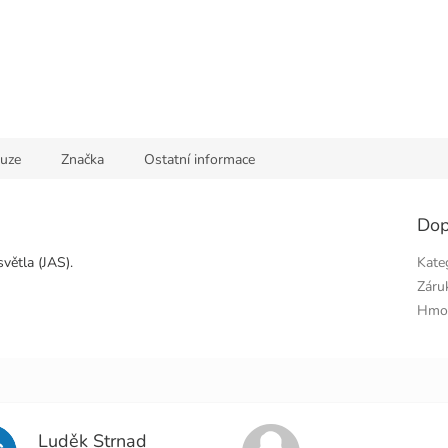
kuze
Značka
Ostatní informace
Dop
světla (JAS).
Kate
Záru
Hmo
Luděk Strnad