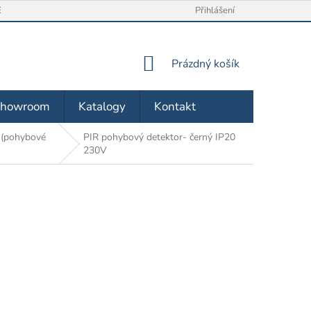
/ VRÁCENÍ ZBOŽÍ
O NÁS
OBCHODNÍ PODMÍNKY
Přihlášení
ZÁSA
NÁKUPNÍ
Prázdný košík
KOŠÍK
Showroom
Katalogy
Kontakt
 (pohybové
PIR pohybový detektor- černý IP20
230V