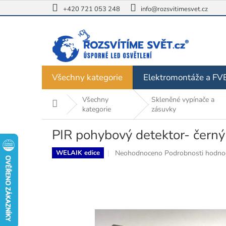
Přejít
+420 721 053 248
info@rozsvitimesvet.cz
na
obsah
Všechny kategorie
Elektromontáže a FV
Všechny
Skleněné vypínače a
Domů
kategorie
zásuvky
PIR pohybový detektor- čern
Průměrné
Neohodnoceno
Podrobnosti hodno
WELAIK edice
hodnocení
produktu
je
0,0
z
5
hvězdiček.