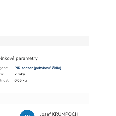
lňkové parametry
gorie
:
PIR senzor (pohybové čidlo)
ka
:
2 roky
tnost
:
0.05 kg
Josef KRUMPOCH