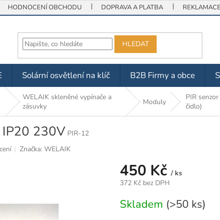
HODNOCENÍ OBCHODU
DOPRAVA A PLATBA
REKLAMACE 
HLEDAT
E
Solární osvětlení na klíč
B2B Firmy a obce
WELAIK skleněné vypínače a
PIR senzor
Moduly
zásuvky
čidlo)
ý IP20 230V
PIR-12
cení
Značka:
WELAIK
450 Kč
/ ks
372 Kč bez DPH
Měrná
Skladem
(>50 ks)
cena: