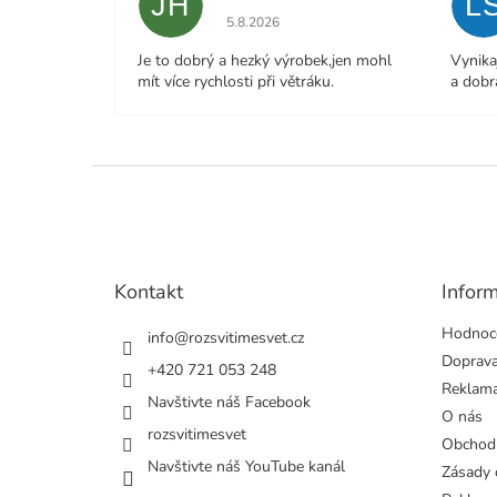
JH
L
Hodnocení obchodu je 5 z 5 hvězdiček.
5.8.2026
Je to dobrý a hezký výrobek,jen mohl
Vynika
mít více rychlosti při větráku.
a dobr
Z
á
p
a
t
Kontakt
Infor
í
Hodnoc
info
@
rozsvitimesvet.cz
Doprava
+420 721 053 248
Reklama
Navštivte náš Facebook
O nás
rozsvitimesvet
Obchod
Navštivte náš YouTube kanál
Zásady 