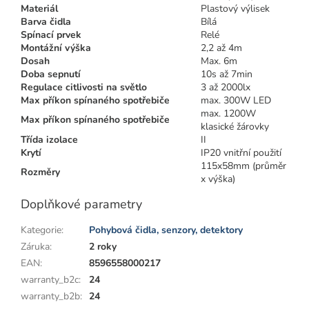
Materiál
Plastový výlisek
Barva čidla
Bílá
Spínací prvek
Relé
Montážní výška
2,2 až 4m
Dosah
Max. 6m
Doba sepnutí
10s až 7min
Regulace citlivosti na světlo
3 až 2000lx
Max příkon spínaného spotřebiče
max. 300W LED
max. 1200W
Max příkon spínaného spotřebiče
klasické žárovky
Třída izolace
II
Krytí
IP20 vnitřní použití
115x58mm (průměr
Rozměry
x výška)
Doplňkové parametry
Kategorie
:
Pohybová čidla, senzory, detektory
Záruka
:
2 roky
EAN
:
8596558000217
warranty_b2c
:
24
warranty_b2b
:
24