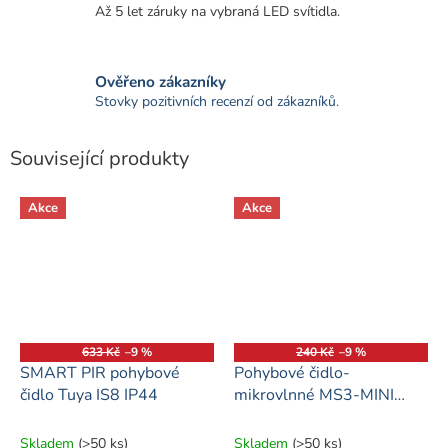
Až 5 let záruky na vybraná LED svítidla.
Ověřeno zákazníky
Stovky pozitivních recenzí od zákazníků.
Související produkty
Akce
Akce
633 Kč
–9 %
240 Kč
–9 %
SMART PIR pohybové
Pohybové čidlo-
čidlo Tuya IS8 IP44
mikrovlnné MS3-MINI
230V
Skladem
(>50 ks)
Skladem
(>50 ks)