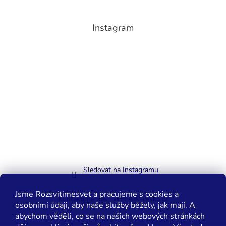
Instagram
Sledovat na Instagramu
Jsme Rozsvitimesvet a pracujeme s cookies a
Kontaktujte nás
WELAIK-cesko.cz
osobními údaji, aby naše služby běžely, jak mají. A
abychom věděli, co se na našich webových stránkách