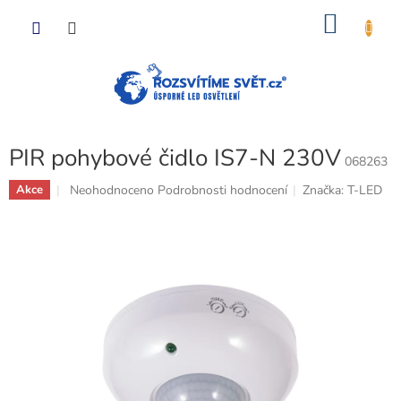
Přejít
NÁKU
na
obsah
KOŠÍK
PIR pohybové čidlo IS7-N 230V
068263
Průměrné
Neohodnoceno
Podrobnosti hodnocení
Značka:
T-LED
Akce
hodnocení
produktu
je
0,0
z
5
hvězdiček.