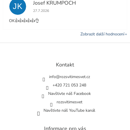
Josef KRUMPOCH
JK
Hodnocení obchodu je 5 z 5 hvězdiček.
27.7.2026
OK👍👍👍👍👍👌
Zobrazit další hodnocení
Z
á
p
a
Kontakt
t
í
info
@
rozsvitimesvet.cz
+420 721 053 248
Navštivte náš Facebook
rozsvitimesvet
Navštivte náš YouTube kanál
Informace pro vás