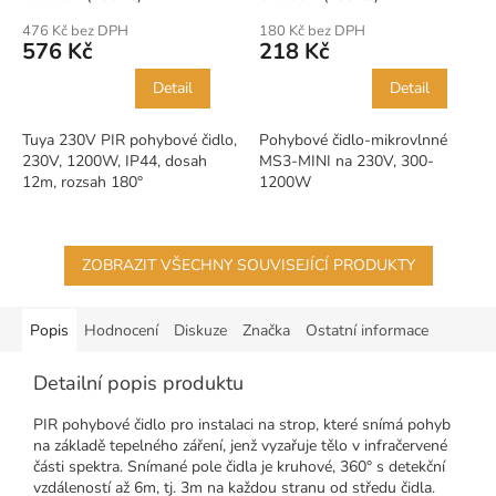
476 Kč bez DPH
180 Kč bez DPH
576 Kč
218 Kč
Detail
Detail
Tuya 230V PIR pohybové čidlo,
Pohybové čidlo-mikrovlnné
230V, 1200W, IP44, dosah
MS3-MINI na 230V, 300-
12m, rozsah 180°
1200W
ZOBRAZIT VŠECHNY SOUVISEJÍCÍ PRODUKTY
Popis
Hodnocení
Diskuze
Značka
Ostatní informace
Detailní popis produktu
PIR pohybové čidlo pro instalaci na strop, které snímá pohyb
na základě tepelného záření, jenž vyzařuje tělo v infračervené
části spektra. Snímané pole čidla je kruhové, 360° s detekční
vzdáleností až 6m, tj. 3m na každou stranu od středu čidla.