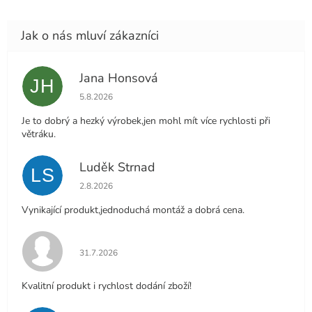
Jana Honsová
JH
Hodnocení obchodu je 5 z 5 hvězdiček.
5.8.2026
Je to dobrý a hezký výrobek,jen mohl mít více rychlosti při
větráku.
Luděk Strnad
LS
Hodnocení obchodu je 5 z 5 hvězdiček.
2.8.2026
Vynikající produkt,jednoduchá montáž a dobrá cena.
Hodnocení obchodu je 5 z 5 hvězdiček.
31.7.2026
Kvalitní produkt i rychlost dodání zboží!