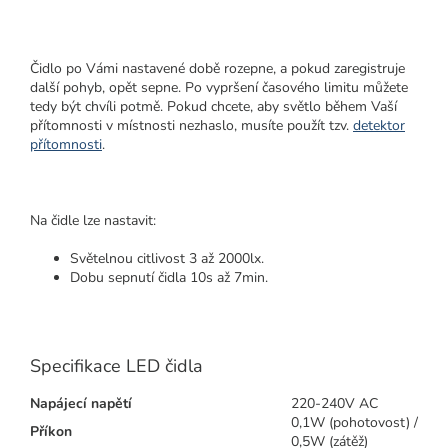
Čidlo po Vámi nastavené době rozepne, a pokud zaregistruje
další pohyb, opět sepne. Po vypršení časového limitu můžete
tedy být chvíli potmě. Pokud chcete, aby světlo během Vaší
přítomnosti v místnosti nezhaslo, musíte použít tzv.
detektor
přítomnosti
.
Na čidle lze nastavit:
Světelnou citlivost 3 až 2000lx.
Dobu sepnutí čidla 10s až 7min.
Specifikace LED čidla
Napájecí napětí
220-240V AC
0,1W (pohotovost) /
Příkon
0,5W (zátěž)