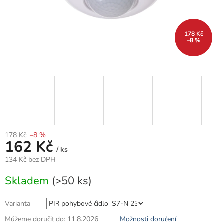
178 Kč
–8 %
178 Kč
–8 %
162 Kč
/ ks
134 Kč bez DPH
Měrná
Skladem
(>50 ks)
cena:
Varianta
Můžeme doručit do:
11.8.2026
Možnosti doručení