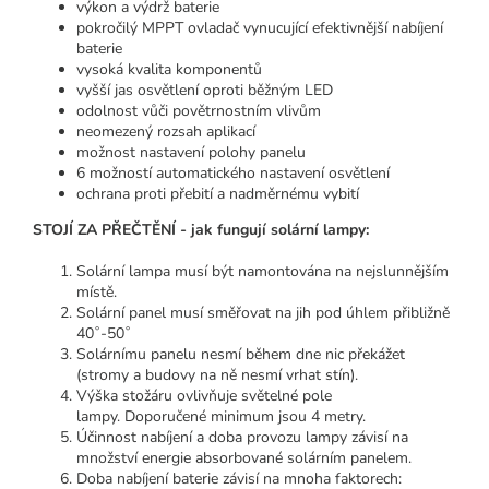
výkon a výdrž baterie
pokročilý MPPT ovladač vynucující efektivnější nabíjení
baterie
vysoká kvalita komponentů
vyšší jas osvětlení oproti běžným LED
odolnost vůči povětrnostním vlivům
neomezený rozsah aplikací
možnost nastavení polohy panelu
6 možností automatického nastavení osvětlení
ochrana proti přebití a nadměrnému vybití
STOJÍ ZA PŘEČTĚNÍ - jak fungují solární lampy:
Solární lampa musí být namontována na nejslunnějším
místě.
Solární panel musí směřovat na jih pod úhlem přibližně
40˚-50˚
Solárnímu panelu nesmí během dne nic překážet
(stromy a budovy na ně nesmí vrhat stín).
Výška stožáru ovlivňuje světelné pole
lampy.
Doporučené minimum jsou 4 metry.
Účinnost nabíjení a doba provozu lampy závisí na
množství energie absorbované solárním panelem.
Doba nabíjení baterie závisí na mnoha faktorech: