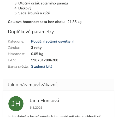
Otočný držák solárního panelu
Dálkový
Sada šroubů a klíčů
Celková hmotnost setu bez obalu:
21,35 kg
Doplňkové parametry
Kategorie
:
Pouliční solární osvětlení
Záruka
:
3 roky
Hmotnost
:
0.05 kg
EAN
:
5907317006280
Barva světla
:
Studená bílá
Jana Honsová
JH
Hodnocení obchodu je 5 z 5 hvězdiček.
5.8.2026
Je to dobrý a hezký výrobek,jen mohl mít více rychlosti při