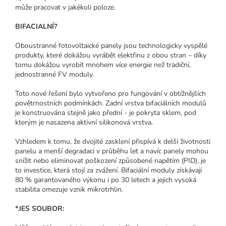
může pracovat v jakékoli poloze.
BIFACIALNÍ?
Oboustranné fotovoltaické panely jsou technologicky vyspělé
produkty, které dokážou vyrábět elektřinu z obou stran – díky
tomu dokážou vyrobit mnohem více energie než tradiční,
jednostranné FV moduly.
Toto nové řešení bylo vytvořeno pro fungování v obtížnějších
povětrnostních podmínkách.
Zadní vrstva bifaciálních modulů
je konstruována stejně jako přední - je pokryta sklem, pod
kterým je nasazena aktivní silikonová vrstva.
Vzhledem k tomu, že dvojité zasklení přispívá k delší životnosti
panelu a menší degradaci v průběhu let a navíc panely mohou
snížit nebo eliminovat poškození způsobené napětím (PID), je
to investice, která stojí za zvážení.
Bifaciální moduly získávají
80 % garantovaného výkonu i po 30 letech a jejich vysoká
stabilita omezuje vznik mikrotrhlin.
*.IES SOUBOR: