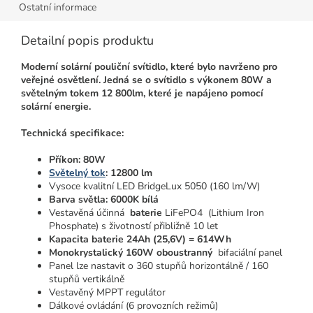
Ostatní informace
Detailní popis produktu
Moderní solární pouliční svítidlo, které bylo navrženo pro
veřejné osvětlení. Jedná se o svítidlo s výkonem 80W a
světelným tokem 12 800lm, které je napájeno pomocí
solární energie.
Technická specifikace:
Příkon: 8
0W
Světelný tok
: 12800 lm
Vysoce kvalitní LED BridgeLux 5050 (160 lm/W)
Barva světla: 6000K bílá
Vestavěná účinná
baterie
LiFePO4 (Lithium Iron
Phosphate) s životností přibližně 10 let
Kapacita baterie 24Ah (25,6V) = 614Wh
Monokrystalický 160W oboustranný
bifaciální panel
Panel lze nastavit o 360 stupňů horizontálně / 160
stupňů vertikálně
Vestavěný MPPT regulátor
Dálkové ovládání (6 provozních režimů)