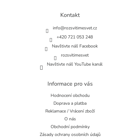
á
p
a
Kontakt
t
í
info
@
rozsvitimesvet.cz
+420 721 053 248
Navštivte náš Facebook
rozsvitimesvet
Navštivte náš YouTube kanál
Informace pro vás
Hodnocení obchodu
Doprava a platba
Reklamace / Vrácení zboží
O nás
Obchodní podmínky
Zásady ochrany osobních údajů