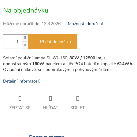
Měrná
Na objednávku
cena:
Můžeme doručit do:
13.8.2026
Možnosti doručení
Přidat do košíku
Solární pouliční lampa SL-80-160,
80W / 12800 lm
, s
oboustranným
160W
panelem a LiFePO4 baterií o kapacitě
614Wh
.
Ovládání dálkově, se soumrakovým a pohybovým čidlem.
Detailní informace
ZEPTAT SE
HLÍDAT
SDÍLET
Doprava zdarma