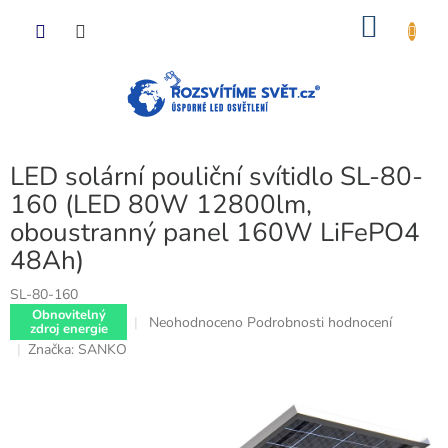
Přejít
NÁKU
na
obsah
KOŠÍK
LED solární pouliční svítidlo SL-80-
160 (LED 80W 12800lm,
oboustranný panel 160W LiFePO4
48Ah)
SL-80-160
Obnovitelný
Průměrné
Neohodnoceno
Podrobnosti hodnocení
zdroj energie
hodnocení
Značka:
SANKO
produktu
je
0,0
z
5