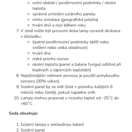
roční období / povětrnostní podmínky / okolní
teplota
správné umístění solárního panelu
místo instalace (geografická poloha)
trvání dnů a nocí během roku
V zimě může být provozní doba lamp výrazně zkrácena
v důsledku:
špatné povětrnostní podmínky (déšť nebo
sněžení nebo velká oblačnost)
trvání dne
nízká poloha slunce
okolní teplota (panel a baterie fungují odlišně při
kladných a záporných teplotách)
Nejúčinnějším režimem provozu je použití pohybového
senzoru (30% výkon).
Solární panel by se měl čistit v průměru každých 6
měsíců nebo častěji, pokud napadne sníh.
Lampy mohou pracovat v rozsahu teplot od -25˚C do
+60˚C
Sada obsahuje:
Solární lampa s vestavěnou baterií
Solární panel