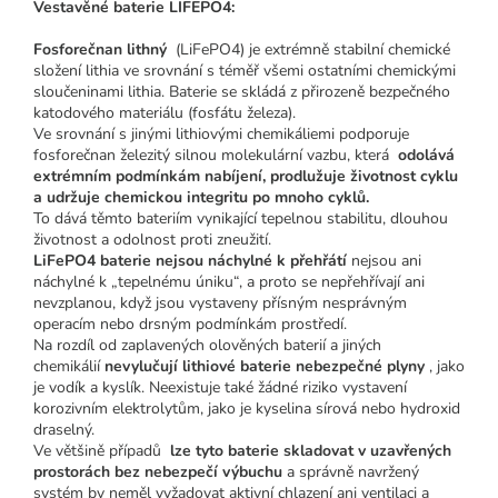
Vestavěné baterie LIFEPO4:
Fosforečnan lithný
(LiFePO4) je extrémně stabilní chemické
složení lithia ve srovnání s téměř všemi ostatními chemickými
sloučeninami lithia.
Baterie se skládá z přirozeně bezpečného
katodového materiálu (fosfátu železa).
Ve srovnání s jinými lithiovými chemikáliemi podporuje
fosforečnan železitý silnou molekulární vazbu, která
odolává
extrémním podmínkám nabíjení, prodlužuje životnost cyklu
a udržuje chemickou integritu po mnoho cyklů.
To dává těmto bateriím vynikající tepelnou stabilitu, dlouhou
životnost a odolnost proti zneužití.
LiFePO4 baterie nejsou náchylné k přehřátí
nejsou ani
náchylné k „tepelnému úniku“, a proto se nepřehřívají ani
nevzplanou, když jsou vystaveny přísným nesprávným
operacím nebo drsným podmínkám prostředí.
Na rozdíl od zaplavených olověných baterií a jiných
chemikálií
nevylučují lithiové baterie nebezpečné plyny
, jako
je vodík a kyslík.
Neexistuje také žádné riziko vystavení
korozivním elektrolytům, jako je kyselina sírová nebo hydroxid
draselný.
Ve většině případů
lze tyto baterie skladovat v uzavřených
prostorách bez nebezpečí výbuchu
a správně navržený
systém by neměl vyžadovat aktivní chlazení ani ventilaci a