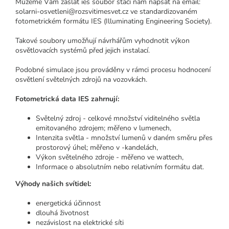
Můžeme Vám zaslat ies soubor stačí nám napsat na email:
solarni-osvetleni@rozsvitimesvet.cz
ve standardizovaném
fotometrickém formátu IES (Illuminating Engineering Society).
Takové soubory umožňují návrhářům vyhodnotit výkon
osvětlovacích systémů před jejich instalací.
Podobné simulace jsou prováděny v rámci procesu hodnocení
osvětlení světelných zdrojů na vozovkách.
Fotometrická data IES zahrnují:
Světelný zdroj - celkové množství viditelného světla
emitovaného zdrojem;
měřeno v lumenech,
Intenzita světla - množství lumenů v daném směru přes
prostorový úhel;
měřeno v -kandelách,
Výkon světelného zdroje - měřeno ve wattech,
Informace o absolutním nebo relativním formátu dat.
Výhody našich svítidel:
energetická účinnost
dlouhá životnost
nezávislost na elektrické síti