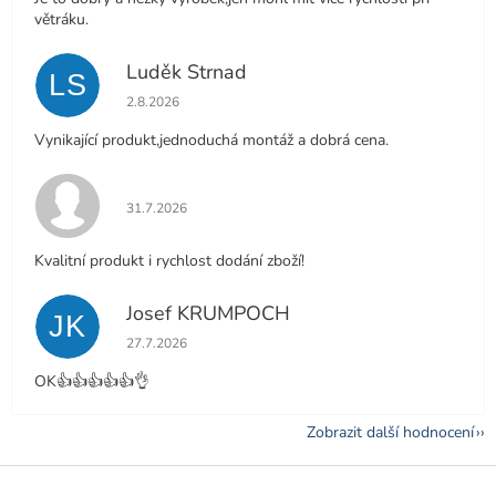
větráku.
Luděk Strnad
LS
Hodnocení obchodu je 5 z 5 hvězdiček.
2.8.2026
Vynikající produkt,jednoduchá montáž a dobrá cena.
Hodnocení obchodu je 5 z 5 hvězdiček.
31.7.2026
Kvalitní produkt i rychlost dodání zboží!
Josef KRUMPOCH
JK
Hodnocení obchodu je 5 z 5 hvězdiček.
27.7.2026
OK👍👍👍👍👍👌
Zobrazit další hodnocení
Z