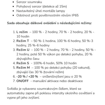
Senzor soumraku
Pohybový senzor (detekce až 15m)
Nastavitelný úhel montáže lampy
Odolnost proti povětrnostním vlivům IP65
Sada obsahuje dálkové ovládání s následujícími režimy:
L režim
– 100 % - 2 hodiny, 70 % - 2 hodiny, 20 % -
10 hodin
Režim T
– 50 %-1 hodina, 100 %-6 hodiny, 50 %-3
hodiny, 25 %-6 hodiny
Režim U
– 100 % - 2 hodiny, 70 % - 2 hodiny, 50 % -
2 hodiny, poté 50 % výkon po detekci pohybu, 20 %
zbývajícího času
Režim S
- 100%-6 hodin, 50% 10 hodin
Režim M
– 100 % po detekci pohybu (20 sekund),
zbývající čas 30 % (tovární režim)
-20 % / +20 %
– snížení/zvýšení jasu o 20 %
ON/OFF
- manuální aktivace nebo deaktivace
Svítidlo je vybaveno soumrakovým čidlem, které se
automaticky zapne při poklesu intenzity okolního osvětlení a
vypne při jeho zvýšení.