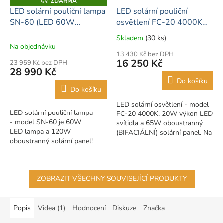
ZDARMA
Z
D
LED solární pouliční lampa
LED solární pouliční
A
SN-60 (LED 60W
osvětlení FC-20 4000K
R
M
10800lm oboustranný
LED 20W panel 65W
A
Skladem
(30 ks)
Průměrné
panel 120W LiFePO4
LiFePO4 230Wh
Na objednávku
hodnocení
42Ah)
13 430 Kč bez DPH
produktu
16 250 Kč
23 959 Kč bez DPH
je
28 990 Kč
5,0
Do košíku
z
Do košíku
5
LED solární osvětlení - model
hvězdiček.
LED solární pouliční lampa
FC-20 4000K, 20W výkon LED
- model SN-60 je 60W
svítidla a 65W oboustranný
LED lampa a 120W
(BIFACIÁLNÍ) solární panel. Na
oboustranný solární panel!
výložník v průměru
Patentovaná sada vysoce
60mm. Soumrakové...
účinných LED Bridgelux 60W....
ZOBRAZIT VŠECHNY SOUVISEJÍCÍ PRODUKTY
Popis
Videa (1)
Hodnocení
Diskuze
Značka