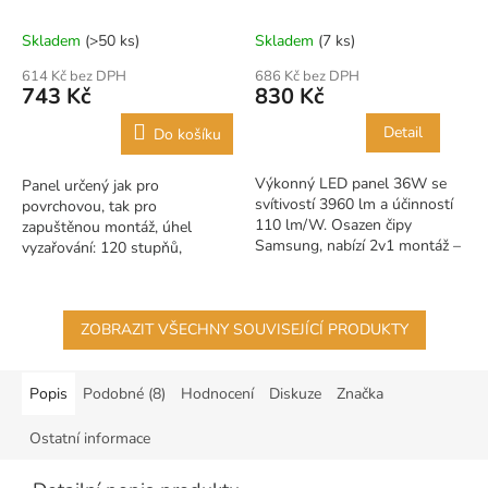
černý, Kobi Premium
60x60cm SAMSUNG LED
Skladem
(>50 ks)
Skladem
(7 ks)
614 Kč bez DPH
686 Kč bez DPH
743 Kč
830 Kč
Detail
Do košíku
Výkonný LED panel 36W se
Panel určený jak pro
svítivostí 3960 lm a účinností
povrchovou, tak pro
110 lm/W. Osazen čipy
zapuštěnou montáž, úhel
Samsung, nabízí 2v1 montáž –
vyzařování: 120 stupňů,
vestavnou i přisazenou.
svítidlo obsahuje světelné
zdroje energetické třídy D, LED
světelný...
ZOBRAZIT VŠECHNY SOUVISEJÍCÍ PRODUKTY
Popis
Podobné (8)
Hodnocení
Diskuze
Značka
Ostatní informace