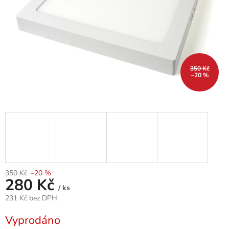
350 Kč
–20 %
350 Kč
–20 %
280 Kč
/ ks
231 Kč bez DPH
Měrná
Vyprodáno
cena: