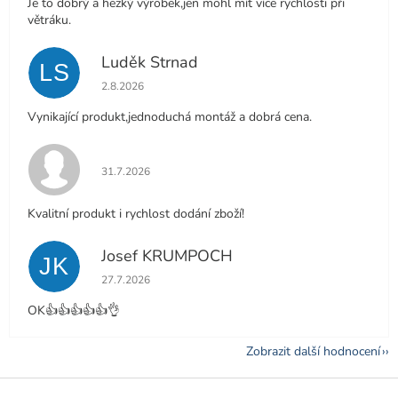
Je to dobrý a hezký výrobek,jen mohl mít více rychlosti při
větráku.
Luděk Strnad
LS
Hodnocení obchodu je 5 z 5 hvězdiček.
2.8.2026
Vynikající produkt,jednoduchá montáž a dobrá cena.
Hodnocení obchodu je 5 z 5 hvězdiček.
31.7.2026
Kvalitní produkt i rychlost dodání zboží!
Josef KRUMPOCH
JK
Hodnocení obchodu je 5 z 5 hvězdiček.
27.7.2026
OK👍👍👍👍👍👌
Zobrazit další hodnocení
Z