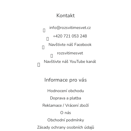
á
p
a
Kontakt
t
í
info
@
rozsvitimesvet.cz
+420 721 053 248
Navštivte náš Facebook
rozsvitimesvet
Navštivte náš YouTube kanál
Informace pro vás
Hodnocení obchodu
Doprava a platba
Reklamace / Vrácení zboží
O nás
Obchodní podmínky
Zásady ochrany osobních údajů