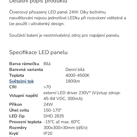
Detailní popis produktu
Čtvercový přisazený LED panel 24W. Díky bočnímu
nasvětlování nejsou jednotlivé LEDky při rozsvícení viditelné a
lze použít i ultratenký design.
Součástí balení je nestmívatelný zdroj pro napájení panelu.
Specifikace LED panelu
Barva rámečku
Bílá
Barevná varianta
Denní bílá
Teplota
4000-4500K
Světelný tok
1800lm
CRI
>70
externí LED driver 230V* (Výstup zdroje:
Vstupní napětí
45-84 VDC, 300mA)
Příkon
24W
Úhel svitu
150-170°
LED čip
SMD 2835
Provozní teplota
-15°C až max. 60°C
Rozměry
300x300×30mm (d/š/v)
Krytí
IP20