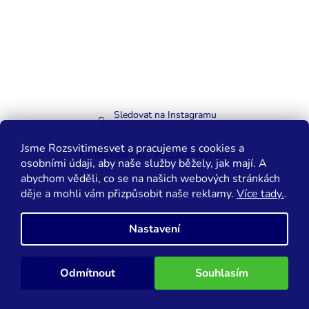
Sledovat na Instagramu
Jsme Rozsvitimesvet a pracujeme s cookies a
Kontaktujte nás
WELAIK-cesko.cz
osobními údaji, aby naše služby běžely, jak mají. A
abychom věděli, co se na našich webových stránkách
děje a mohli vám přizpůsobit naše reklamy.
Více tady.
.
Vytvořil Shoptet
Nastavení
Copyright 2026
Rozsvítíme svět.cz
. Všechna práva vyhrazena.
Odmítnout
Souhlasím
Upravit nastavení cookies