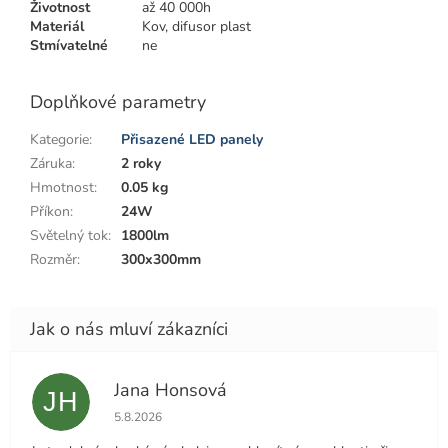
Životnost
až 40 000h
Materiál
Kov, difusor plast
Stmívatelné
ne
Doplňkové parametry
Kategorie
:
Přisazené LED panely
Záruka
:
2 roky
Hmotnost
:
0.05 kg
Příkon
:
24W
Světelný tok
:
1800lm
Rozměr
:
300x300mm
Jana Honsová
JH
Hodnocení obchodu je 5 z 5 hvězdiček.
5.8.2026