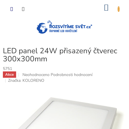
Přejít
NÁKU
na
obsah
KOŠÍK
LED panel 24W přisazený čtverec
300x300mm
5751
Průměrné
Neohodnoceno
Podrobnosti hodnocení
Akce
hodnocení
Značka:
KOLORENO
produktu
je
0,0
z
5
hvězdiček.