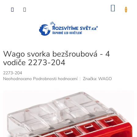
Přejít
NÁKU
na
obsah
KOŠÍK
Wago svorka bezšroubová - 4
vodiče 2273-204
2273-204
Průměrné
Neohodnoceno
Podrobnosti hodnocení
Značka:
WAGO
hodnocení
produktu
je
0,0
z
5
hvězdiček.