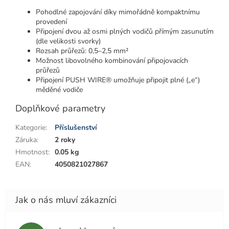
Pohodlné zapojování díky mimořádně kompaktnímu
provedení
Připojení dvou až osmi plných vodičů přímým zasunutím
(dle velikosti svorky)
Rozsah průřezů: 0,5–2,5 mm²
Možnost libovolného kombinování připojovacích
průřezů
Připojení PUSH WIRE® umožňuje připojit plné („e“)
měděné vodiče
Doplňkové parametry
Kategorie
:
Příslušenství
Záruka
:
2 roky
Hmotnost
:
0.05 kg
EAN
:
4050821027867