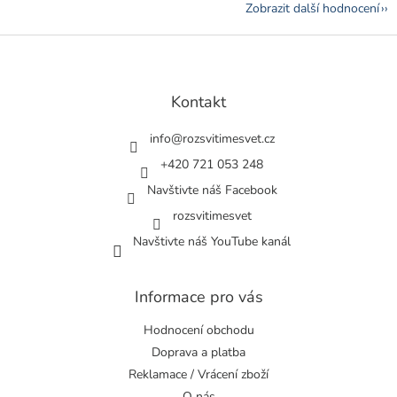
Zobrazit další hodnocení
Z
á
p
a
Kontakt
t
í
info
@
rozsvitimesvet.cz
+420 721 053 248
Navštivte náš Facebook
rozsvitimesvet
Navštivte náš YouTube kanál
Informace pro vás
Hodnocení obchodu
Doprava a platba
Reklamace / Vrácení zboží
O nás