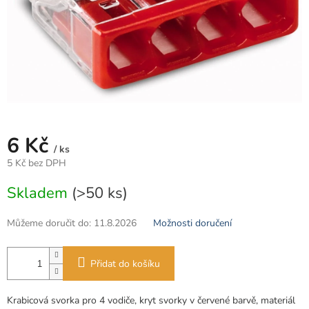
6 Kč
/ ks
5 Kč bez DPH
Měrná
Skladem
(>50 ks)
cena:
Můžeme doručit do:
11.8.2026
Možnosti doručení
Přidat do košíku
Krabicová svorka pro 4 vodiče, kryt svorky v červené barvě, materiál