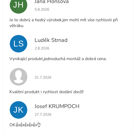
Jana Honsová
JH
Hodnocení obchodu je 5 z 5 hvězdiček.
5.8.2026
Je to dobrý a hezký výrobek,jen mohl mít více rychlosti při
větráku.
Luděk Strnad
LS
Hodnocení obchodu je 5 z 5 hvězdiček.
2.8.2026
Vynikající produkt,jednoduchá montáž a dobrá cena.
Hodnocení obchodu je 5 z 5 hvězdiček.
31.7.2026
Kvalitní produkt i rychlost dodání zboží!
Josef KRUMPOCH
JK
Hodnocení obchodu je 5 z 5 hvězdiček.
27.7.2026
OK👍👍👍👍👍👌