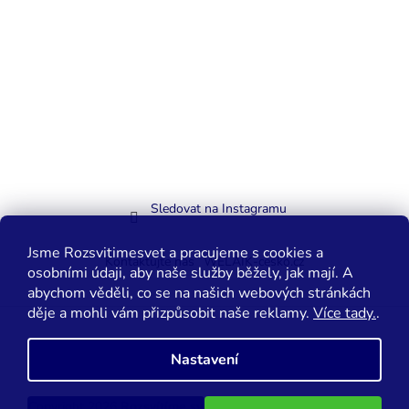
Sledovat na Instagramu
Jsme Rozsvitimesvet a pracujeme s cookies a
Kontaktujte nás
WELAIK-cesko.cz
osobními údaji, aby naše služby běžely, jak mají. A
abychom věděli, co se na našich webových stránkách
děje a mohli vám přizpůsobit naše reklamy.
Více tady.
.
Vytvořil Shoptet
Nastavení
Copyright 2026
Rozsvítíme svět.cz
. Všechna práva vyhrazena.