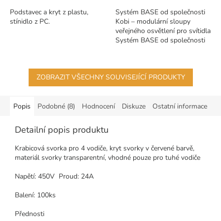
Podstavec a kryt z plastu,
Systém BASE od společnosti
stínidlo z PC.
Kobi – modulární sloupy
veřejného osvětlení pro svítidla
Systém BASE od společnosti
Kobi je flexibilní a odolné
řešení určené pro...
ZOBRAZIT VŠECHNY SOUVISEJÍCÍ PRODUKTY
Popis
Podobné (8)
Hodnocení
Diskuze
Ostatní informace
Detailní popis produktu
Krabicová svorka pro 4 vodiče, kryt svorky v červené barvě,
materiál svorky transparentní, vhodné pouze pro tuhé vodiče
Napětí: 450V Proud: 24A
Balení: 100ks
Přednosti