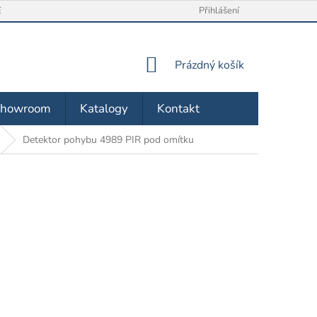
/ VRÁCENÍ ZBOŽÍ
O NÁS
OBCHODNÍ PODMÍNKY
Přihlášení
ZÁSA
NÁKUPNÍ
Prázdný košík
KOŠÍK
Showroom
Katalogy
Kontakt
Detektor pohybu 4989 PIR pod omítku