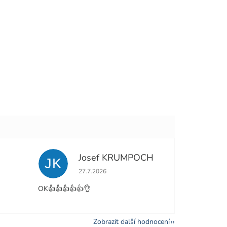
Josef KRUMPOCH
JK
e 5 z 5 hvězdiček.
Hodnocení obchodu je 5 z 5 hvězdiček.
27.7.2026
OK👍👍👍👍👍👌
Zobrazit další hodnocení