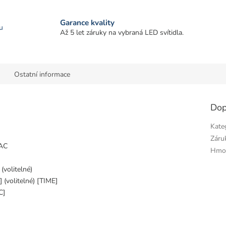
Garance kvality
u
Až 5 let záruky na vybraná LED svítidla.
Ostatní informace
Dop
Kate
Záru
 AC
Hmo
] (volitelné)
] (volitelné) [TIME]
C]