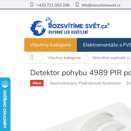
Přejít
+420 721 053 248
info@rozsvitimesvet.cz
na
obsah
Všechny kategorie
Elektromontáže a FV
Domů
Všechny kategorie
Skleněné vypínače a 
Detektor pohybu 4989 PIR p
Průměrné
Neohodnoceno
Podrobnosti hodnocení
Zn
Akce
hodnocení
produktu
je
0,0
z
5
hvězdiček.