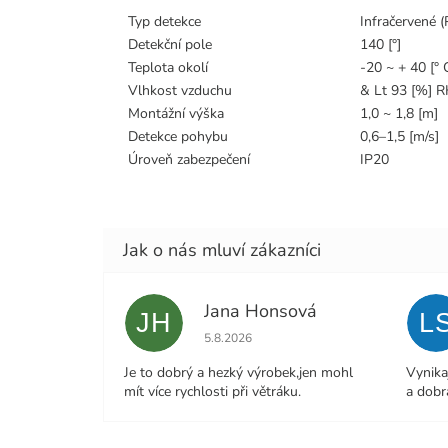
Typ detekce
Infračervené (
Detekční pole
140 [°]
Teplota okolí
-20 ~ + 40 [° 
Vlhkost vzduchu
& Lt 93 [%] 
Montážní výška
1,0 ~ 1,8 [m]
Detekce pohybu
0,6–1,5 [m/s]
Úroveň zabezpečení
IP20
Jana Honsová
JH
L
Hodnocení obchodu je 5 z 5 hvězdiček.
5.8.2026
Je to dobrý a hezký výrobek,jen mohl
Vynika
mít více rychlosti při větráku.
a dobr