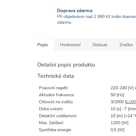
Doprava zdarma
Při objednávce nad 2 990 Kč máte doprav
zdarma.
Popis
Hodnocení
Diskuze
Značka
Detailní popis produktu
Technická data
Pracovní napětí
220-240 [V]
Aktuální frekvence
50 [Hz]
Citlivost na světlo
3/2000 [
LUX
Doba svícení
10 [s] -7 [min
Detekční vzdálenost
10 [m] [<24 °
Max.
Zatížení
1200 [W]
Spotřeba energie
0,5 [W]