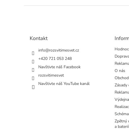
Z
á
p
a
t
Kontakt
Infor
í
Hodnoc
info
@
rozsvitimesvet.cz
Doprava
+420 721 053 248
Reklama
Navštivte náš Facebook
O nás
rozsvitimesvet
Obchod
Navštivte náš YouTube kanál
Zásady 
Reklama
Výdejna
Realizac
Schéma
Zpětný o
a baterií