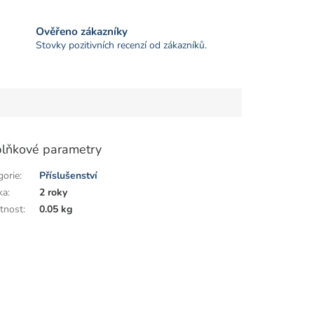
Ověřeno zákazníky
Stovky pozitivních recenzí od zákazníků.
lňkové parametry
gorie
:
Příslušenství
ka
:
2 roky
tnost
:
0.05 kg