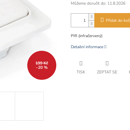
Můžeme doručit do:
11.8.2026
Přidat do koš
PIR (infračervený)
Detailní informace
199 Kč
–20 %
TISK
ZEPTAT SE