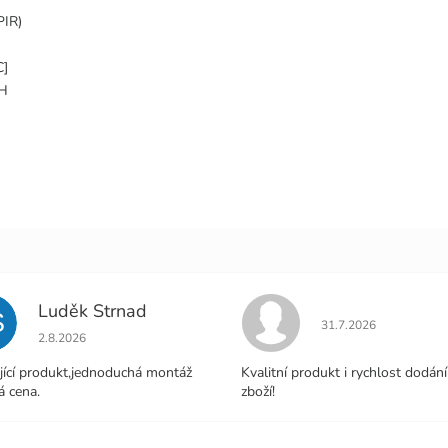
PIR)
C]
RH
Luděk Strnad
S
Hodnocení obchodu j
31.7.2026
Hodnocení obchodu je 5 z 5 hvězdiček.
2.8.2026
jící produkt,jednoduchá montáž
Kvalitní produkt i rychlost dodání
á cena.
zboží!