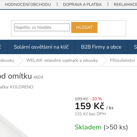
HODNOCENÍ OBCHODU
DOPRAVA A PLATBA
REKLAMACE 
HLEDAT
E
Solární osvětlení na klíč
B2B Firmy a obce
zásuvky
WELAIK skleněné vypínače a zásuvky
Příslušenství
od omítku
4604
ačka:
KOLORENO
199 Kč
–20 %
159 Kč
/ ks
131 Kč bez DPH
Měrná
Skladem
(>50 ks)
cena: