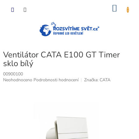
Přejít
NÁKU
na
obsah
KOŠÍK
Ventilátor CATA E100 GT Timer
sklo bílý
00900100
Průměrné
Neohodnoceno
Podrobnosti hodnocení
Značka:
CATA
hodnocení
produktu
je
0,0
z
5
hvězdiček.