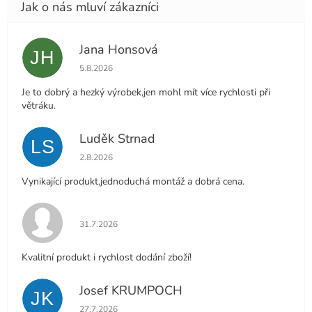
Jana Honsová
JH
Hodnocení obchodu je 5 z 5 hvězdiček.
5.8.2026
Je to dobrý a hezký výrobek,jen mohl mít více rychlosti při
větráku.
Luděk Strnad
LS
Hodnocení obchodu je 5 z 5 hvězdiček.
2.8.2026
Vynikající produkt,jednoduchá montáž a dobrá cena.
Hodnocení obchodu je 5 z 5 hvězdiček.
31.7.2026
Kvalitní produkt i rychlost dodání zboží!
Josef KRUMPOCH
JK
Hodnocení obchodu je 5 z 5 hvězdiček.
27.7.2026