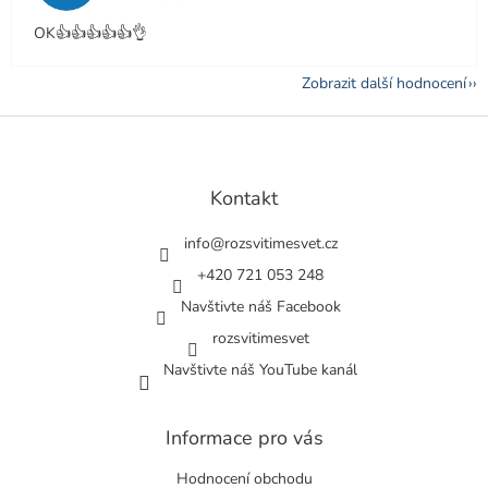
OK👍👍👍👍👍👌
Zobrazit další hodnocení
Z
á
p
a
Kontakt
t
í
info
@
rozsvitimesvet.cz
+420 721 053 248
Navštivte náš Facebook
rozsvitimesvet
Navštivte náš YouTube kanál
Informace pro vás
Hodnocení obchodu