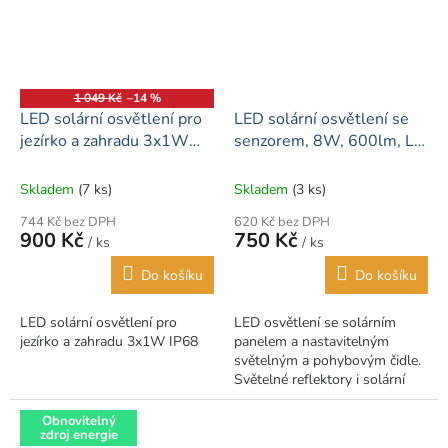
1 049 Kč
–14 %
LED solární osvětlení pro
LED solární osvětlení se
jezírko a zahradu 3x1W
senzorem, 8W, 600lm, Li-
IP68
on, černá
Skladem
(7 ks)
Skladem
(3 ks)
744 Kč bez DPH
620 Kč bez DPH
900 Kč
750 Kč
/ ks
/ ks
Do košíku
Do košíku
LED solární osvětlení pro
LED osvětlení se solárním
jezírko a zahradu 3x1W IP68
panelem a nastavitelným
světelným a pohybovým čidle.
Světelné reflektory i solární
panel lze horizontálně i
vertikálně natáčet a naklápět.
Obnovitelný
zdroj energie
Vhodné pro...