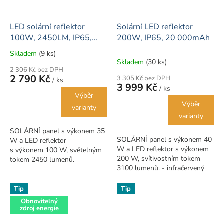
LED solární reflektor
Solární LED reflektor
100W, 2450LM, IP65,
200W, IP65, 20 000mAh
15000mAh
Skladem
(9 ks)
Průměrné
Skladem
(30 ks)
hodnocení
2 306 Kč bez DPH
produktu
2 790 Kč
3 305 Kč bez DPH
/ ks
je
3 999 Kč
/ ks
3,5
Výběr
z
Výběr
varianty
5
varianty
hvězdiček.
SOLÁRNÍ panel s výkonem 35
SOLÁRNÍ panel s výkonem 40
W a LED reflektor
W a LED reflektor s výkonem
s výkonem 100 W, světelným
200 W, svítivostním tokem
tokem 2450 lumenů.
3100 lumenů. - infračervený
dálkový ovladač pro ovládání
funkcí: vypínač ON / OFF-
Tip
Tip
funkce...
Obnovitelný
zdroj energie