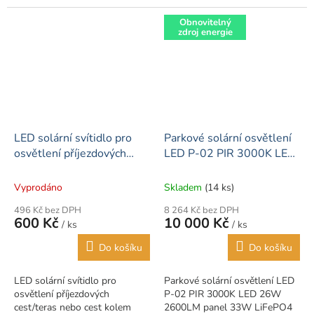
osvětlení kolem domu.
automatické rozsvícení při
Obnovitelný
zdroj energie
snížené světelnosti a...
LED solární svítidlo pro
Parkové solární osvětlení
osvětlení příjezdových
LED P-02 PIR 3000K LED
cest/teras nebo cest
26W 2600LM panel 33W
kolem domu (2W) 3000K
LiFePO4 45Ah 144Wh
Vyprodáno
Skladem
(14 ks)
+ 6000K
496 Kč bez DPH
8 264 Kč bez DPH
600 Kč
10 000 Kč
/ ks
/ ks
Do košíku
Do košíku
LED solární svítidlo pro
Parkové solární osvětlení LED
osvětlení příjezdových
P-02 PIR 3000K LED 26W
cest/teras nebo cest kolem
2600LM panel 33W LiFePO4