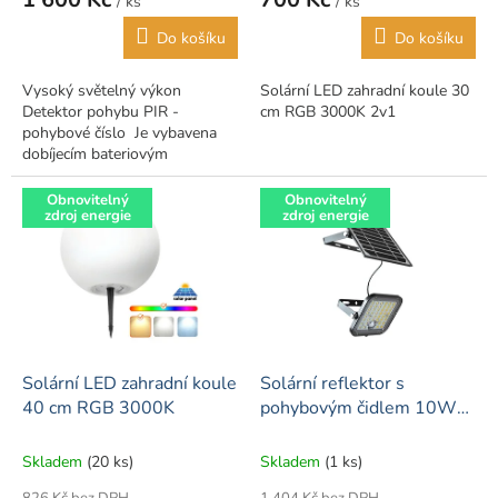
/ ks
/ ks
Do košíku
Do košíku
Vysoký světelný výkon
Solární LED zahradní koule 30
Detektor pohybu PIR -
cm RGB 3000K 2v1
pohybové číslo Je vybavena
dobíjecím bateriovým
zdrojem pro napájení LED čipů
- výdrž až 10 hodin. Možnost...
Obnovitelný
Obnovitelný
zdroj energie
zdroj energie
Solární LED zahradní koule
Solární reflektor s
40 cm RGB 3000K
pohybovým čidlem 10W
LiFePO4
Skladem
(20 ks)
Skladem
(1 ks)