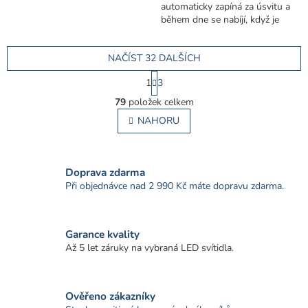
automaticky zapíná za úsvitu a
během dne se nabíjí, když je
baterie plně nabitá, doba
svícení je 6–8...
NAČÍST 32 DALŠÍCH
S
1
3
t
O
r
79
položek celkem
v
á
l
NAHORU
n
á
k
o
d
v
a
á
c
Doprava zdarma
n
í
Při objednávce nad 2 990 Kč máte dopravu zdarma.
í
p
r
v
Garance kvality
k
Až 5 let záruky na vybraná LED svítidla.
y
v
ý
p
Ověřeno zákazníky
i