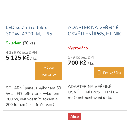
LED solární reflektor
ADAPTÉR NA VEŘEJNÉ
300W, 4200LM, IP65,
OSVĚTLENÍ IP65, HLINÍK
25000mAh
Skladem
(30 ks)
Průměrné
Vyprodáno
hodnocení
4 236 Kč bez DPH
produktu
5 125 Kč
579 Kč bez DPH
/ ks
je
700 Kč
/ ks
5,0
Výběr
z
Do košíku
varianty
5
hvězdiček.
ADAPTÉR NA VEŘEJNÉ
SOLÁRNÍ panel s výkonem 50
OSVĚTLENÍ IP65, HLINÍK -
W a LED reflektor s výkonem
možnost nastavení úhlu.
300 W, svítivostním tokem 4
200 lumenů. - infračervený
dálkový ovladač pro ovládání
funkcí: vypínač ON / OFF-
Akce
funkce...