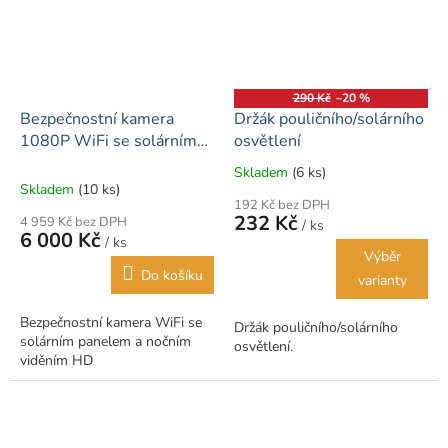
290 Kč
–20 %
Bezpečnostní kamera
Držák pouličního/solárního
1080P WiFi se solárním
osvětlení
panelem a nočním viděním
Skladem
(6 ks)
Průměrné
Skladem
(10 ks)
hodnocení
192 Kč bez DPH
produktu
232 Kč
4 959 Kč bez DPH
/ ks
je
6 000 Kč
/ ks
3,0
Výběr
z
Do košíku
varianty
5
hvězdiček.
Bezpečnostní kamera WiFi se
Držák pouličního/solárního
solárním panelem a nočním
osvětlení.
viděním HD