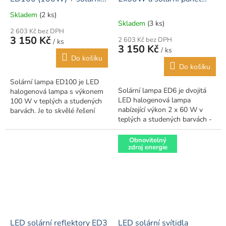
panel (25W)
25W
Skladem
(2 ks)
Průměrné
Skladem
(3 ks)
hodnocení
2 603 Kč bez DPH
produktu
3 150 Kč
2 603 Kč bez DPH
/ ks
je
3 150 Kč
/ ks
5,0
Do košíku
z
Do košíku
5
Solární lampa ED100 je LED
hvězdiček.
Solární lampa ED6 je dvojitá
halogenová lampa s výkonem
LED halogenová lampa
100 W v teplých a studených
nabízející výkon 2 x 60 W v
barvách. Je to skvělé řešení
teplých a studených barvách -
osvětlení pro osvětlení
lze nastavit. Panel nevyžaduje
náměstí, dvora nebo rekreační
další regulátory nabíjení,
oblasti.
Obnovitelný
zdroj energie
protože je...
LED solární reflektory ED3
LED solární svítidla