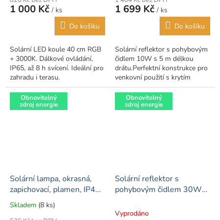
826 Kč bez DPH
1 404 Kč bez DPH
1 000 Kč
1 699 Kč
/ ks
/ ks
Do košíku
Do košíku
Solární LED koule 40 cm RGB
Solární reflektor s pohybovým
+ 3000K. Dálkové ovládání,
čidlem 10W s 5 m délkou
IP65, až 8 h svícení. Ideální pro
drátu.Perfektní konstrukce pro
zahradu i terasu.
venkovní použití s krytím
IP65.Vhodné pro cesty,
zahrady, terasy a podobná
Obnovitelný
Obnovitelný
zdroj energie
zdroj energie
venkovní prostředí.
Solární lampa, okrasná,
Solární reflektor s
zapichovací, plamen, IP44
pohybovým čidlem 30W
- balení 4 kusů
LiFePO4
Skladem
(8 ks)
Průměrné
Vyprodáno
hodnocení