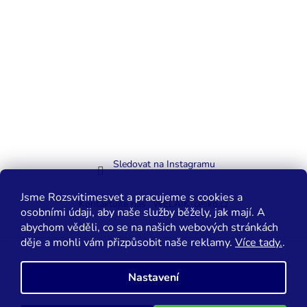
Sledovat na Instagramu
Jsme Rozsvitimesvet a pracujeme s cookies a
Kontaktujte nás
WELAIK-cesko.cz
osobními údaji, aby naše služby běžely, jak mají. A
abychom věděli, co se na našich webových stránkách
děje a mohli vám přizpůsobit naše reklamy.
Více tady.
.
Vytvořil Shoptet
Nastavení