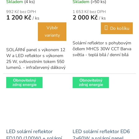
Skladem
(4 ks)
Skladem
(>50 ks)
992 Kč bez DPH
1 653 Kč bez DPH
1 200 Kč
2 000 Kč
/ ks
/ ks
Výběr
Do košíku
varianty
Solární reflektor s pohybovým
čidlem MHCS 30W CCT Barva
SOLÁRNÍ panel s výkonem 12
světla - teplá bílá / denní bílá
W a LED reflektor s výkonem
25 W, svítivostním tokem 550
lumenů. - infračervený dálkový
ovladač pro ovládání funkcí:
vypínač ON / OFF- funkce...
Obnovitelný
Obnovitelný
zdroj energie
zdroj energie
LED solární reflektor
LED solární reflektor ED6
ED100 (100W) + solární
2x60W a solární panel