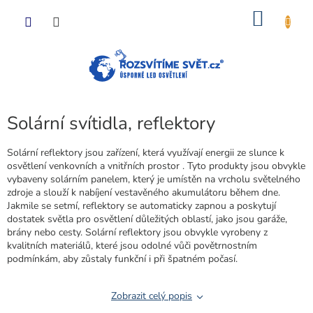
Přejít
NÁKU
na
obsah
KOŠÍK
Solární svítidla, reflektory
Solární reflektory jsou zařízení, která využívají energii ze slunce k
osvětlení venkovních a vnitřních prostor . Tyto produkty jsou obvykle
vybaveny solárním panelem, který je umístěn na vrcholu světelného
zdroje a slouží k nabíjení vestavěného akumulátoru během dne.
Jakmile se setmí, reflektory se automaticky zapnou a poskytují
dostatek světla pro osvětlení důležitých oblastí, jako jsou garáže,
brány nebo cesty. Solární reflektory jsou obvykle vyrobeny z
kvalitních materiálů, které jsou odolné vůči povětrnostním
podmínkám, aby zůstaly funkční i při špatném počasí.
Zobrazit celý popis