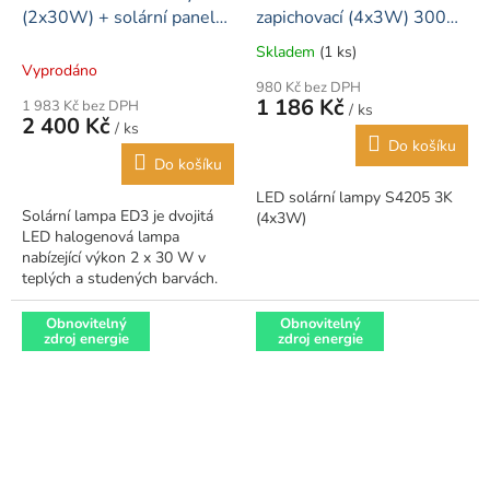
(2x30W) + solární panel
zapichovací (4x3W) 3000K
(16W)
teplá bílá
Skladem
(1 ks)
Průměrné
Vyprodáno
hodnocení
980 Kč bez DPH
produktu
1 186 Kč
1 983 Kč bez DPH
/ ks
je
2 400 Kč
/ ks
5,0
Do košíku
z
Do košíku
5
LED solární lampy S4205 3K
hvězdiček.
Solární lampa ED3 je dvojitá
(4x3W)
LED halogenová lampa
nabízející výkon 2 x 30 W v
teplých a studených barvách.
Obnovitelný
Obnovitelný
zdroj energie
zdroj energie