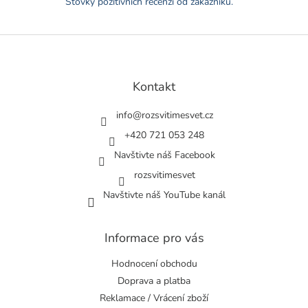
Stovky pozitivních recenzí od zákazníků.
s
u
Z
á
p
a
Kontakt
t
í
info
@
rozsvitimesvet.cz
+420 721 053 248
Navštivte náš Facebook
rozsvitimesvet
Navštivte náš YouTube kanál
Informace pro vás
Hodnocení obchodu
Doprava a platba
Reklamace / Vrácení zboží