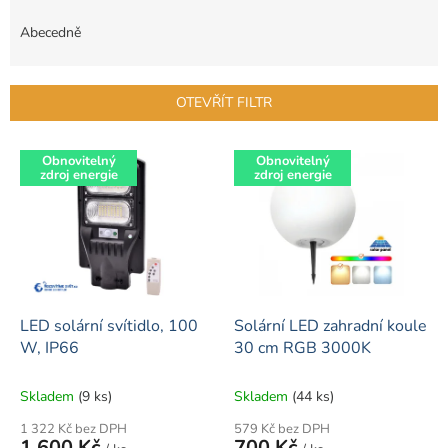
z
e
Abecedně
n
í
p
OTEVŘÍT FILTR
r
o
V
d
Obnovitelný
Obnovitelný
ý
zdroj energie
zdroj energie
u
p
k
i
t
s
ů
p
r
o
d
LED solární svítidlo, 100
Solární LED zahradní koule
u
W, IP66
30 cm RGB 3000K
k
t
Skladem
(9 ks)
Skladem
(44 ks)
ů
1 322 Kč bez DPH
579 Kč bez DPH
1 600 Kč
700 Kč