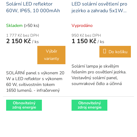
Solární LED reflektor
LED solární osvětlení pro
60W, IP65, 10 000mAh
jezírko a zahradu 5x1W
IP68
Skladem
(>50 ks)
Vyprodáno
1 777 Kč bez DPH
950 Kč bez DPH
2 150 Kč
1 150 Kč
/ ks
/ ks
Výběr
Do košíku
varianty
Solární lampa je skvělým
řešením pro osvětlení jezírka.
SOLÁRNÍ panel s výkonem 20
Vestavěný solární panel,
W a LED reflektor s výkonem
soumrakové čidlo a účinná
60 W, svítivostním tokem
baterie umožňují osvětlit cesty,
1650 lumenů. - infračervený
rostliny, jezírka nebo krajinné...
dálkový ovladač pro ovládání
funkcí: vypínač ON / OFF-
Obnovitelný
Obnovitelný
zdroj energie
zdroj energie
funkce...