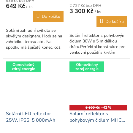
536 Kč bez DPH
produktu
649 Kč
2 727 Kč bez DPH
/ ks
je
3 300 Kč
/ ks
5,0
Do košíku
z
Do košíku
5
Solární zahradní svítidlo se
hvězdiček.
Solární reflektor s pohybovým
skvělým designem. Hodí se na
čidlem 30W s 5 m délkou
zahrádku, terasu atd.. Na
drátu.Perfektní konstrukce pro
spodku má špičatý konec, což
venkovní použití s krytím
usnadňuje jeho vsazení do
IP65.Vhodné pro cesty,
země. Je přizpůsobena do
zahrady, terasy a podobná
exteriéru...
Obnovitelný
Obnovitelný
zdroj energie
zdroj energie
venkovní prostředí.
3 500 Kč
–42 %
Solární LED reflektor
Solární reflektor s
25W, IP65, 5 000mAh
pohybovým čidlem MHCS
30W CCT