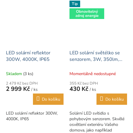
lampy nebo ( x ) na...
časovače a nastavení
Tip
stmívače...
Obnovitelný
zdroj energie
LED solární reflektor
LED solární světélko se
300W, 4000K, IP65
senzorem, 3W, 350lm,
nástěnné, venkovní
Skladem
(3 ks)
Momentálně nedostupné
2 479 Kč bez DPH
355 Kč bez DPH
2 999 Kč
430 Kč
/ ks
/ ks
Do košíku
Do košíku
LED solární reflektor 300W,
Solární LED svítidlo s
4000K, IP65
pohybovým senzorem. Skvělé
osvětlení exteriéru Vašeho
domova, jako například