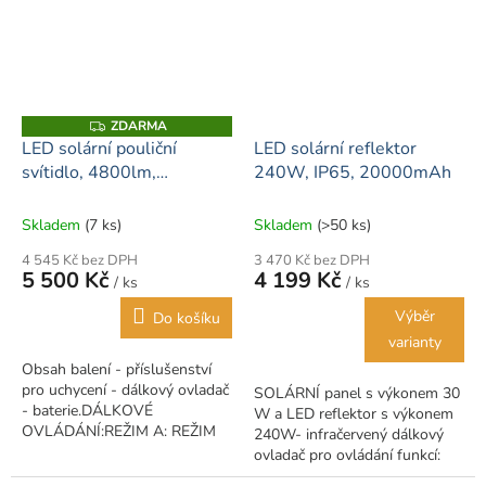
ZDARMA
Z
D
LED solární pouliční
LED solární reflektor
A
svítidlo, 4800lm,
240W, IP65, 20000mAh
R
M
120lm/w, 40 W
A
Skladem
(7 ks)
Skladem
(>50 ks)
4 545 Kč bez DPH
3 470 Kč bez DPH
5 500 Kč
4 199 Kč
/ ks
/ ks
Výběr
Do košíku
varianty
Obsah balení - příslušenství
pro uchycení - dálkový ovladač
SOLÁRNÍ panel s výkonem 30
- baterie.DÁLKOVÉ
W a LED reflektor s výkonem
OVLÁDÁNÍ:REŽIM A: REŽIM
240W- infračervený dálkový
NEPŘETRŽITÉHO SVĚTLA•
ovladač pro ovládání funkcí:
Stiskněte jednou tlačítko
vypínač ON / OFF - funkce