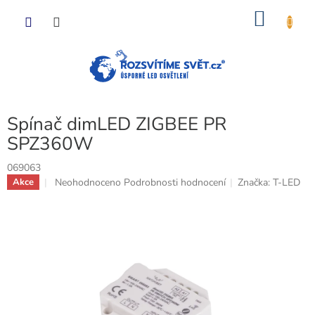
Přejít
NÁKU
na
obsah
KOŠÍK
Spínač dimLED ZIGBEE PR
SPZ360W
069063
Průměrné
Neohodnoceno
Podrobnosti hodnocení
Značka:
T-LED
Akce
hodnocení
produktu
je
0,0
z
5
hvězdiček.