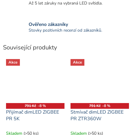
Až 5 let záruky na vybraná LED svítidla.
Ověřeno zákazníky
Stovky pozitivních recenzí od zákazníků.
Související produkty
Akce
Akce
791 Kč
–8 %
791 Kč
–8 %
Přijímač dimLED ZIGBEE
Stmívač dimLED ZIGBEE
PR 5K
PR ZTR360W
Skladem
(>50 ks)
Skladem
(>50 ks)