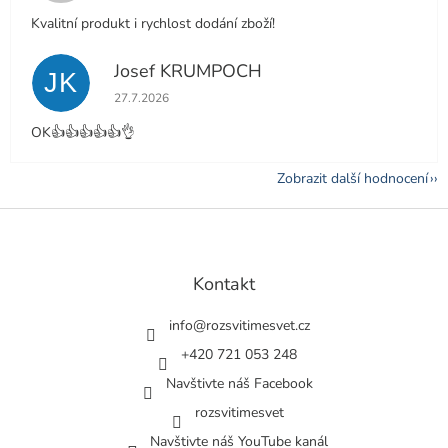
Kvalitní produkt i rychlost dodání zboží!
Josef KRUMPOCH
JK
Hodnocení obchodu je 5 z 5 hvězdiček.
27.7.2026
OK👍👍👍👍👍👌
Zobrazit další hodnocení
Z
á
p
a
Kontakt
t
í
info
@
rozsvitimesvet.cz
+420 721 053 248
Navštivte náš Facebook
rozsvitimesvet
Navštivte náš YouTube kanál