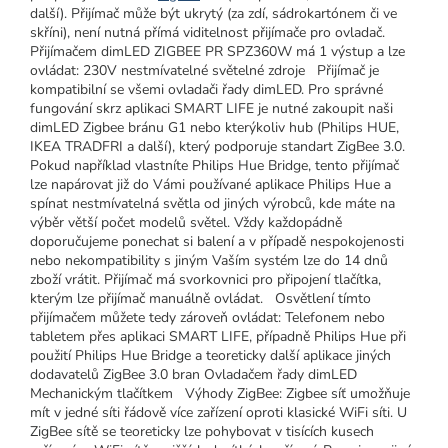
další). Přijímač může být ukrytý (za zdí, sádrokartónem či ve
skříni), není nutná přímá viditelnost přijímače pro ovladač.
Přijímačem dimLED ZIGBEE PR SPZ360W má 1 výstup a lze
ovládat: 230V nestmívatelné světelné zdroje Přijímač je
kompatibilní se všemi ovladači řady dimLED. Pro správné
fungování skrz aplikaci SMART LIFE je nutné zakoupit naši
dimLED Zigbee bránu G1 nebo kterýkoliv hub (Philips HUE,
IKEA TRADFRI a další), který podporuje standart ZigBee 3.0.
Pokud například vlastníte Philips Hue Bridge, tento přijímač
lze napárovat již do Vámi používané aplikace Philips Hue a
spínat nestmívatelná světla od jiných výrobců, kde máte na
výběr větší počet modelů světel. Vždy každopádně
doporučujeme ponechat si balení a v případě nespokojenosti
nebo nekompatibility s jiným Vaším systém lze do 14 dnů
zboží vrátit. Přijímač má svorkovnici pro připojení tlačítka,
kterým lze přijímač manuálně ovládat. Osvětlení tímto
přijímačem můžete tedy zároveň ovládat: Telefonem nebo
tabletem přes aplikaci SMART LIFE, případně Philips Hue při
použití Philips Hue Bridge a teoreticky další aplikace jiných
dodavatelů ZigBee 3.0 bran Ovladačem řady dimLED
Mechanickým tlačítkem Výhody ZigBee: Zigbee síť umožňuje
mít v jedné síti řádově více zařízení oproti klasické WiFi síti. U
ZigBee sítě se teoreticky lze pohybovat v tisících kusech