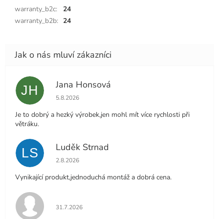
warranty_b2c
:
24
warranty_b2b
:
24
Jana Honsová
JH
Hodnocení obchodu je 5 z 5 hvězdiček.
5.8.2026
Je to dobrý a hezký výrobek,jen mohl mít více rychlosti při
větráku.
Luděk Strnad
LS
Hodnocení obchodu je 5 z 5 hvězdiček.
2.8.2026
Vynikající produkt,jednoduchá montáž a dobrá cena.
Hodnocení obchodu je 5 z 5 hvězdiček.
31.7.2026