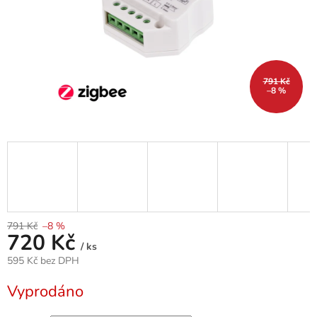
791 Kč
–8 %
791 Kč
–8 %
720 Kč
/ ks
595 Kč bez DPH
Měrná
Vyprodáno
cena: