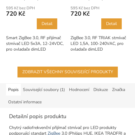
595 Kč bez DPH
595 Kč bez DPH
720 Kč
720 Kč
Detail
Detail
Smart ZigBee 3.0, RF přijímač
ZigBee 3.0, RF TRIAK stmívač
stmívač LED 5x3A, 12-24VDC,
LED 1,5A, 100-240VAC, pro
pro ovladače dimLED
ovladače dimLED
ZOBRAZIT VŠECHNY SOUVISEJÍCÍ PRODUKTY
Popis
Související soubory (1)
Hodnocení
Diskuze
Značka
Ostatní informace
Detailní popis produktu
Chytrý radiofrekvenční přijímač stmívač pro LED produkty
podporující standart
ZigBee
3.0 (Philips HUE, IKEA TRADFRI a