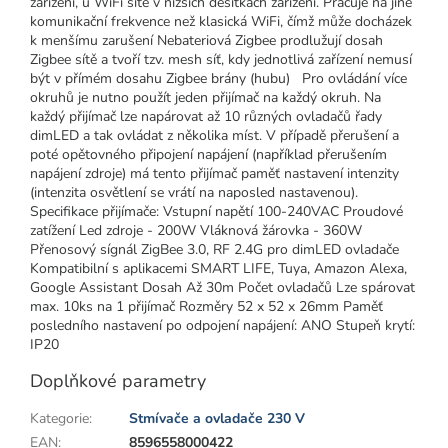
zařízení, u WiFi sítě v nižších desítkách zařízení. Pracuje na jiné
komunikační frekvence než klasická WiFi, čímž může docházek
k menšímu zarušení Nebateriová Zigbee prodlužují dosah
Zigbee sítě a tvoří tzv. mesh síť, kdy jednotlivá zařízení nemusí
být v přímém dosahu Zigbee brány (hubu) Pro ovládání více
okruhů je nutno použít jeden přijímač na každý okruh. Na
každý přijímač lze napárovat až 10 různých ovladačů řady
dimLED a tak ovládat z několika míst. V případě přerušení a
poté opětovného připojení napájení (například přerušením
napájení zdroje) má tento přijímač paměť nastavení intenzity
(intenzita osvětlení se vrátí na naposled nastavenou).
Specifikace přijímače: Vstupní napětí 100-240VAC Proudové
zatížení Led zdroje - 200W Vláknová žárovka - 360W
Přenosový sígnál ZigBee 3.0, RF 2.4G pro dimLED ovladače
Kompatibilní s aplikacemi SMART LIFE, Tuya, Amazon Alexa,
Google Assistant Dosah Až 30m Počet ovladačů Lze spárovat
max. 10ks na 1 přijímač Rozměry 52 x 52 x 26mm Paměť
posledního nastavení po odpojení napájení: ANO Stupeň krytí:
IP20
Doplňkové parametry
Kategorie
:
Stmívače a ovladače 230 V
EAN
:
8596558000422