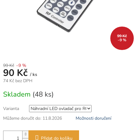
99 Kč
–9 %
99 Kč
–9 %
90 Kč
/ ks
74 Kč bez DPH
Měrná
Skladem
(48 ks)
cena:
Varianta
Můžeme doručit do:
11.8.2026
Možnosti doručení
Přidat do košíku