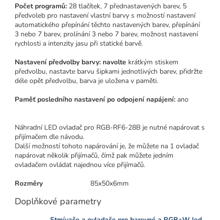
Počet programů:
28 tlačítek, 7 přednastavených barev, 5
předvoleb pro nastavení vlastní barvy s možností nastavení
automatického přepínání těchto nastavených barev, přepínání
3 nebo 7 barev, prolínání 3 nebo 7 barev, možnost nastavení
rychlosti a intenzity jasu při statické barvě.
Nastavení předvolby barvy:
navolte
krátkým stiskem
předvolbu, nastavte barvu šipkami jednotlivých barev, přidržte
déle opět předvolbu, barva je uložena v paměti.
Paměť posledního nastavení po odpojení napájení:
ano
Náhradní LED ovladač pro RGB-RF6-28B je nutné napárovat s
přijímačem dle návodu.
Další možností tohoto napárování je, že můžete na 1 ovladač
napárovat několik přijímačů, čímž pak můžete jedním
ovladačem ovládat najednou více přijímačů.
Rozměry
85x50x6mm
Doplňkové parametry
Stmívače a ovladače pro barevné a RGB+W led