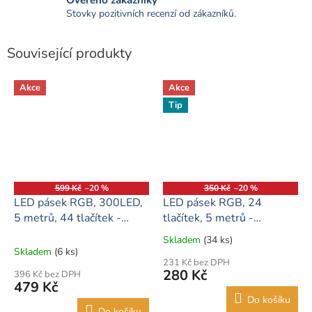
Stovky pozitivních recenzí od zákazníků.
Související produkty
Akce
Akce
Tip
599 Kč
–20 %
350 Kč
–20 %
LED pásek RGB, 300LED,
LED pásek RGB, 24
5 metrů, 44 tlačítek -
tlačítek, 5 metrů -
kompletní balení
kompletní sada
Skladem
(34 ks)
Průměrné
Skladem
(6 ks)
hodnocení
231 Kč bez DPH
produktu
280 Kč
396 Kč bez DPH
je
479 Kč
5,0
Do košíku
z
Do košíku