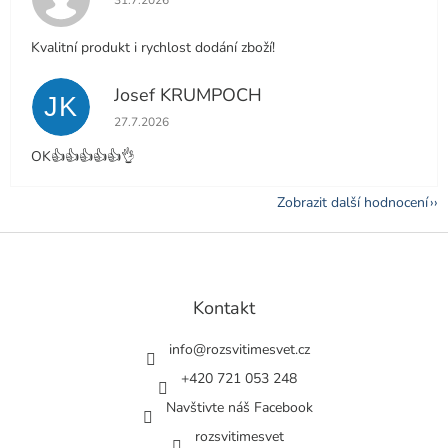
Kvalitní produkt i rychlost dodání zboží!
Josef KRUMPOCH
JK
Hodnocení obchodu je 5 z 5 hvězdiček.
27.7.2026
OK👍👍👍👍👍👌
Zobrazit další hodnocení
Z
á
p
a
Kontakt
t
í
info
@
rozsvitimesvet.cz
+420 721 053 248
Navštivte náš Facebook
rozsvitimesvet