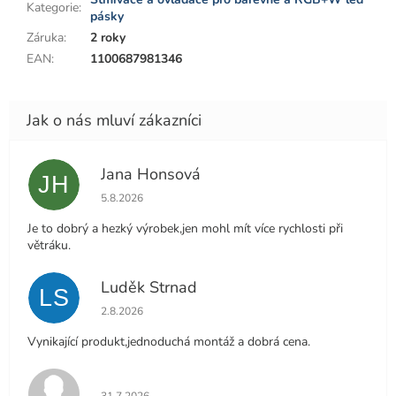
Kategorie
:
pásky
Záruka
:
2 roky
EAN
:
1100687981346
Jana Honsová
JH
Hodnocení obchodu je 5 z 5 hvězdiček.
5.8.2026
Je to dobrý a hezký výrobek,jen mohl mít více rychlosti při
větráku.
Luděk Strnad
LS
Hodnocení obchodu je 5 z 5 hvězdiček.
2.8.2026
Vynikající produkt,jednoduchá montáž a dobrá cena.
Hodnocení obchodu je 5 z 5 hvězdiček.
31.7.2026