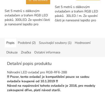
5
Set 5 metrů s dálkovým
hvězdiček.
Set 5 metrů s dálkovým
ovladačem a trafem RGB LED
ovladačem a trafem RGB LED
pásků. 30LED / m. Ze spodní
pásků. 300LED. Ze spodní části
části je nanesené lepidlo pro
je nanesené lepidlo pro
nalepení LED pásků. Lze
nalepení LED pásků. Dálkové
nastavit spousty modů,
ovládání se 44 tlačítky. Lze
jednotlivé...
nastavit...
Popis
Podobné (2)
Související soubory (1)
Hodnocení
Diskuze
Značka
Ostatní informace
Detailní popis produktu
Náhradní LED ovladač pro RGB-RF6-28B
!!! Pozor, tento ovladač je kompatibilní pouze se sadou
ovladače koupené od 10.1.2019 !!!
Návod na napárování tohoto ovladače je 2016, pro modely
zakoupené dříve, platí návod starší.