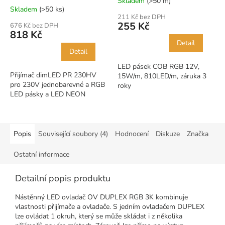
Skladem
(>50 m)
Průměrné
Skladem
(>50 ks)
hodnocení
211 Kč bez DPH
produktu
255 Kč
676 Kč bez DPH
je
818 Kč
5,0
Detail
z
Detail
5
LED pásek COB RGB 12V,
hvězdiček.
Přijímač dimLED PR 230HV
15W/m, 810LED/m, záruka 3
pro 230V jednobarevné a RGB
roky
LED pásky a LED NEON
Popis
Související soubory (4)
Hodnocení
Diskuze
Značka
Ostatní informace
Detailní popis produktu
Nástěnný LED ovladač OV DUPLEX RGB 3K kombinuje
vlastnosti přijímače a ovladače. S jedním ovladačem DUPLEX
lze ovládat 1 okruh, který se může skládat i z několika