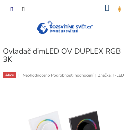
Přejít
NÁKU
na
obsah
KOŠÍK
Ovladač dimLED OV DUPLEX RGB
3K
Průměrné
Neohodnoceno
Podrobnosti hodnocení
Značka:
T-LED
Akce
hodnocení
produktu
je
0,0
z
5
hvězdiček.