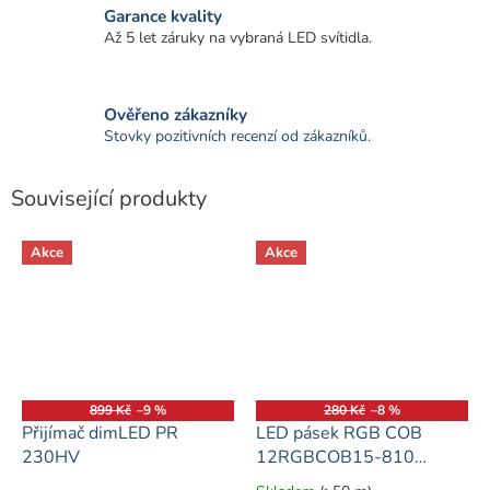
Garance kvality
Až 5 let záruky na vybraná LED svítidla.
Ověřeno zákazníky
Stovky pozitivních recenzí od zákazníků.
Související produkty
Akce
Akce
899 Kč
–9 %
280 Kč
–8 %
Přijímač dimLED PR
LED pásek RGB COB
230HV
12RGBCOB15-810
záruka 3 roky