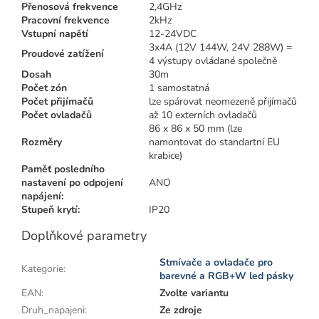
Přenosová frekvence
2,4GHz
Pracovní frekvence
2kHz
Vstupní napětí
12-24VDC
3x4A (12V 144W, 24V 288W) =
Proudové zatížení
4 výstupy ovládané společně
Dosah
30m
Počet zón
1 samostatná
Počet přijímačů
lze spárovat neomezeně přijímačů
Počet ovladačů
až 10 externích ovladačů
86 x 86 x 50 mm (lze
Rozměry
namontovat do standartní EU
krabice)
Paměť posledního
nastavení po odpojení
ANO
napájení:
Stupeň krytí:
IP20
Doplňkové parametry
Stmívače a ovladače pro
Kategorie
:
barevné a RGB+W led pásky
EAN
:
Zvolte variantu
Druh_napajeni
:
Ze zdroje