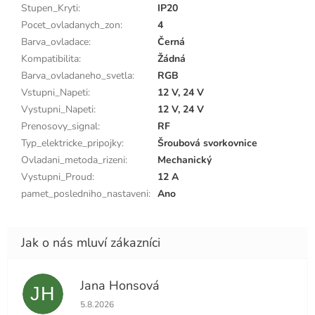
Stupen_Kryti
:
IP20
Pocet_ovladanych_zon
:
4
Barva_ovladace
:
Černá
Kompatibilita
:
Žádná
Barva_ovladaneho_svetla
:
RGB
Vstupni_Napeti
:
12 V, 24 V
Vystupni_Napeti
:
12 V, 24 V
Prenosovy_signal
:
RF
Typ_elektricke_pripojky
:
Šroubová svorkovnice
Ovladani_metoda_rizeni
:
Mechanický
Vystupni_Proud
:
12 A
pamet_posledniho_nastaveni
:
Ano
Jana Honsová
JH
Hodnocení obchodu je 5 z 5 hvězdiček.
5.8.2026