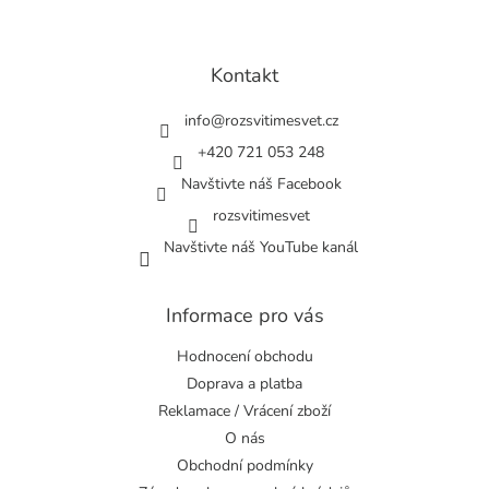
Z
á
p
a
Kontakt
t
í
info
@
rozsvitimesvet.cz
+420 721 053 248
Navštivte náš Facebook
rozsvitimesvet
Navštivte náš YouTube kanál
Informace pro vás
Hodnocení obchodu
Doprava a platba
Reklamace / Vrácení zboží
O nás
Obchodní podmínky