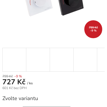
799 Kč
–9 %
799 Kč
–9 %
727 Kč
/ ks
601 Kč bez DPH
Měrná
Zvolte variantu
cena: