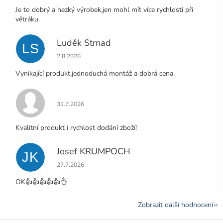
Je to dobrý a hezký výrobek,jen mohl mít více rychlosti při
větráku.
Luděk Strnad
LS
Hodnocení obchodu je 5 z 5 hvězdiček.
2.8.2026
Vynikající produkt,jednoduchá montáž a dobrá cena.
Hodnocení obchodu je 5 z 5 hvězdiček.
31.7.2026
Kvalitní produkt i rychlost dodání zboží!
Josef KRUMPOCH
JK
Hodnocení obchodu je 5 z 5 hvězdiček.
27.7.2026
OK👍👍👍👍👍👌
Zobrazit další hodnocení