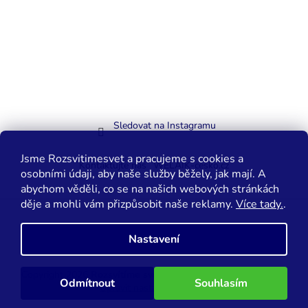
Sledovat na Instagramu
Jsme Rozsvitimesvet a pracujeme s cookies a
Kontaktujte nás
WELAIK-cesko.cz
osobními údaji, aby naše služby běžely, jak mají. A
abychom věděli, co se na našich webových stránkách
děje a mohli vám přizpůsobit naše reklamy.
Více tady.
.
Vytvořil Shoptet
Nastavení
Copyright 2026
Rozsvítíme svět.cz
. Všechna práva vyhrazena.
Odmítnout
Souhlasím
Upravit nastavení cookies