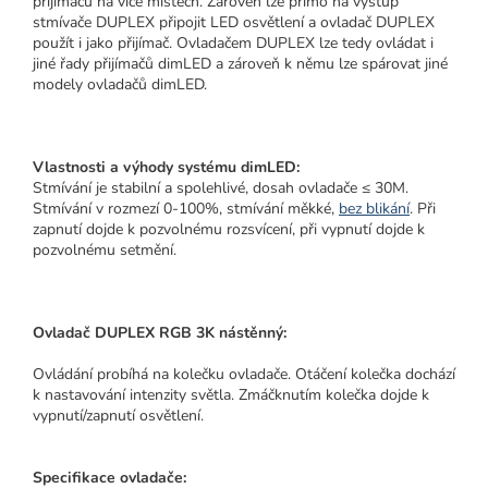
přijímačů na více místech. Zároveň lze přímo na výstup
stmívače DUPLEX připojit LED osvětlení a ovladač DUPLEX
použít i jako přijímač. Ovladačem DUPLEX lze tedy ovládat i
jiné řady přijímačů dimLED a zároveň k němu lze spárovat jiné
modely ovladačů dimLED.
Vlastnosti a výhody systému dimLED:
Stmívání je stabilní a spolehlivé, dosah ovladače ≤ 30M.
Stmívání v rozmezí 0-100%, stmívání měkké,
bez blikání
. Při
zapnutí dojde k pozvolnému rozsvícení, při vypnutí dojde k
pozvolnému setmění.
Ovladač DUPLEX RGB 3K nástěnný:
Ovládání probíhá na kolečku ovladače. Otáčení kolečka dochází
k nastavování intenzity světla. Zmáčknutím kolečka dojde k
vypnutí/zapnutí osvětlení.
Specifikace ovladače: