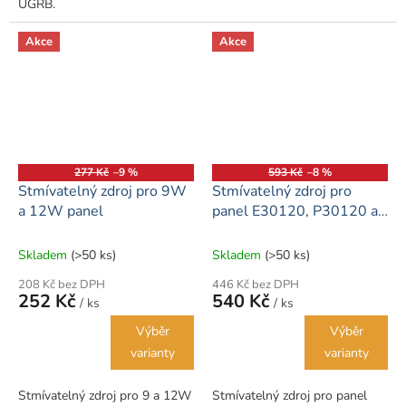
UGRB.
Akce
Akce
277 Kč
–9 %
593 Kč
–8 %
Stmívatelný zdroj pro 9W
Stmívatelný zdroj pro
a 12W panel
panel E30120, P30120 a
ANGA
Skladem
(>50 ks)
Skladem
(>50 ks)
208 Kč bez DPH
446 Kč bez DPH
252 Kč
540 Kč
/ ks
/ ks
Výběr
Výběr
varianty
varianty
Stmívatelný zdroj pro 9 a 12W
Stmívatelný zdroj pro panel