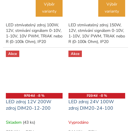
Výběr
Výběr
varianty
varianty
LED stmívatelný zdroj 100W,
LED stmívatelný zdroj 150W,
12V, stmívání signálem 0-10V,
12V, stmívání signálem 0-10V,
1-10V, 10V PWM, TRIAK nebo
1-10V, 10V PWM, TRIAK nebo
R (0-100k Ohm), IP20
R (0-100k Ohm), IP20
Akce
Akce
970 Kč
–8 %
723 Kč
–8 %
LED zdroj 12V 200W
LED zdroj 24V 100W
zdroj DIM20-12-200
zdroj DIM20-24-100
Skladem
(43 ks)
Vyprodáno