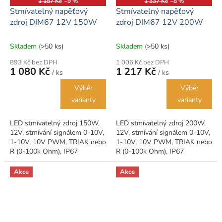
1 187 Kč
–9 %
1 337 Kč
–8 %
Stmívatelný napěťový
Stmívatelný napěťový
zdroj DIM67 12V 150W
zdroj DIM67 12V 200W
Skladem
(>50 ks)
Skladem
(>50 ks)
893 Kč bez DPH
1 006 Kč bez DPH
1 080 Kč
1 217 Kč
/ ks
/ ks
Výběr
Výběr
varianty
varianty
LED stmívatelný zdroj 150W,
LED stmívatelný zdroj 200W,
12V, stmívání signálem 0-10V,
12V, stmívání signálem 0-10V,
1-10V, 10V PWM, TRIAK nebo
1-10V, 10V PWM, TRIAK nebo
R (0-100k Ohm), IP67
R (0-100k Ohm), IP67
Akce
Akce