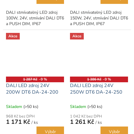
DALI stmívatelný LED zdroj
DALI stmívatelný LED zdroj
100W, 24V, stmívání DALI DT6
150W, 24V, stmívání DALI DT6
a PUSH DIM, IP67
a PUSH DIM, IP67
Akce
Akce
1 287 Kč
–9 %
1 386 Kč
–9 %
DALI LED zdroj 24V
DALI LED zdroj 24V
200W DT6 DA-24-200
250W DT6 DA-24-250
Skladem
(>50 ks)
Skladem
(>50 ks)
968 Kč bez DPH
1 042 Kč bez DPH
1 171 Kč
1 261 Kč
/ ks
/ ks
Výběr
Výběr