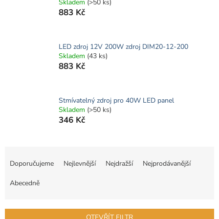
Skladem
(>50 ks)
883 Kč
LED zdroj 12V 200W zdroj DIM20-12-200
Skladem
(43 ks)
883 Kč
Stmívatelný zdroj pro 40W LED panel
Skladem
(>50 ks)
346 Kč
Ř
a
Doporučujeme
Nejlevnější
Nejdražší
Nejprodávanější
z
e
Abecedně
n
í
p
OTEVŘÍT FILTR