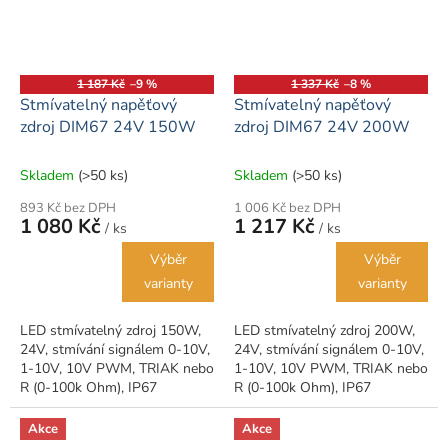
1 187 Kč
–9 %
1 337 Kč
–8 %
Stmívatelný napěťový
Stmívatelný napěťový
zdroj DIM67 24V 150W
zdroj DIM67 24V 200W
Skladem
(>50 ks)
Skladem
(>50 ks)
893 Kč bez DPH
1 006 Kč bez DPH
1 080 Kč
1 217 Kč
/ ks
/ ks
Výběr
Výběr
varianty
varianty
LED stmívatelný zdroj 150W,
LED stmívatelný zdroj 200W,
24V, stmívání signálem 0-10V,
24V, stmívání signálem 0-10V,
1-10V, 10V PWM, TRIAK nebo
1-10V, 10V PWM, TRIAK nebo
R (0-100k Ohm), IP67
R (0-100k Ohm), IP67
Akce
Akce