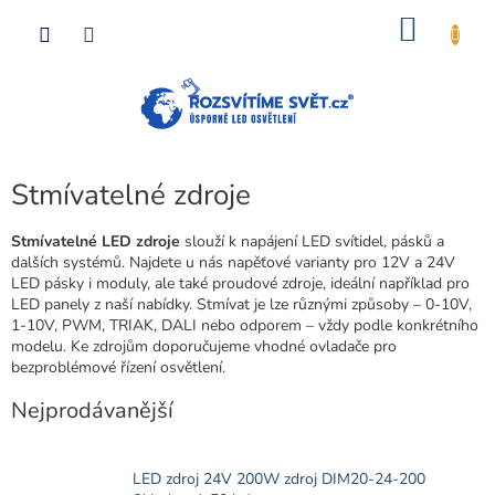
Přejít
NÁKU
na
obsah
KOŠÍK
Stmívatelné zdroje
Stmívatelné LED zdroje
slouží k napájení LED svítidel, pásků a
dalších systémů. Najdete u nás napěťové varianty pro 12V a 24V
LED pásky i moduly, ale také proudové zdroje, ideální například pro
LED panely z naší nabídky. Stmívat je lze různými způsoby – 0-10V,
1-10V, PWM, TRIAK, DALI nebo odporem – vždy podle konkrétního
modelu. Ke zdrojům doporučujeme vhodné ovladače pro
bezproblémové řízení osvětlení.
Nejprodávanější
LED zdroj 24V 200W zdroj DIM20-24-200