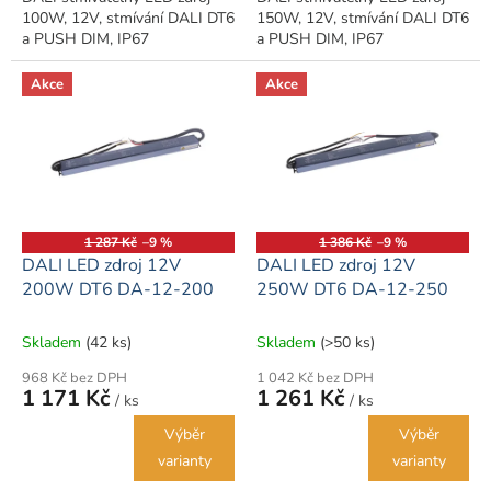
100W, 12V, stmívání DALI DT6
150W, 12V, stmívání DALI DT6
a PUSH DIM, IP67
a PUSH DIM, IP67
Akce
Akce
1 287 Kč
–9 %
1 386 Kč
–9 %
DALI LED zdroj 12V
DALI LED zdroj 12V
200W DT6 DA-12-200
250W DT6 DA-12-250
Skladem
(42 ks)
Skladem
(>50 ks)
968 Kč bez DPH
1 042 Kč bez DPH
1 171 Kč
1 261 Kč
/ ks
/ ks
Výběr
Výběr
varianty
varianty