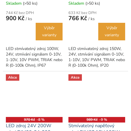
Skladem
(>50 ks)
Skladem
(>50 ks)
744 Kč bez DPH
633 Kč bez DPH
900 Kč
766 Kč
/ ks
/ ks
Výběr
Výběr
varianty
varianty
LED stmívatelný zdroj 100W,
LED stmívatelný zdroj 150W,
24V, stmívání signálem 0-10V,
24V, stmívání signálem 0-10V,
1-10V, 10V PWM, TRIAK nebo
1-10V, 10V PWM, TRIAK nebo
R (0-100k Ohm), IP67
R (0-100k Ohm), IP20
Akce
Akce
970 Kč
–8 %
989 Kč
–9 %
LED zdroj 24V 200W
Stmívatelný napěťový