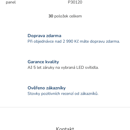
panel
P30120
30
položek celkem
O
v
l
á
Doprava zdarma
d
Při objednávce nad 2 990 Kč máte dopravu zdarma.
a
c
í
Garance kvality
p
r
Až 5 let záruky na vybraná LED svítidla.
v
k
y
Ověřeno zákazníky
v
Stovky pozitivních recenzí od zákazníků.
ý
p
i
Z
s
á
u
p
a
Kontakt