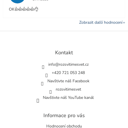
OK👍👍👍👍👍👌
Zobrazit další hodnocení
Z
á
p
a
Kontakt
t
í
info
@
rozsvitimesvet.cz
+420 721 053 248
Navštivte náš Facebook
rozsvitimesvet
Navštivte náš YouTube kanál
Informace pro vás
Hodnocení obchodu