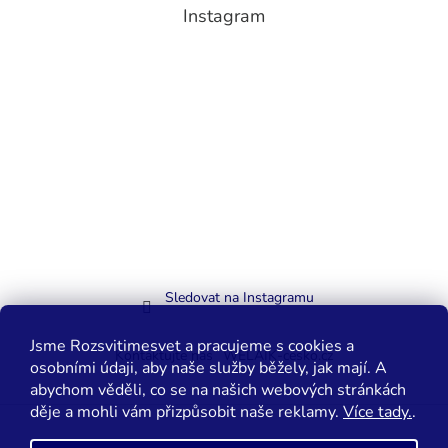
Instagram
Sledovat na Instagramu
Jsme Rozsvitimesvet a pracujeme s cookies a
Kontaktujte nás
WELAIK-cesko.cz
osobními údaji, aby naše služby běžely, jak mají. A
abychom věděli, co se na našich webových stránkách
děje a mohli vám přizpůsobit naše reklamy.
Více tady.
.