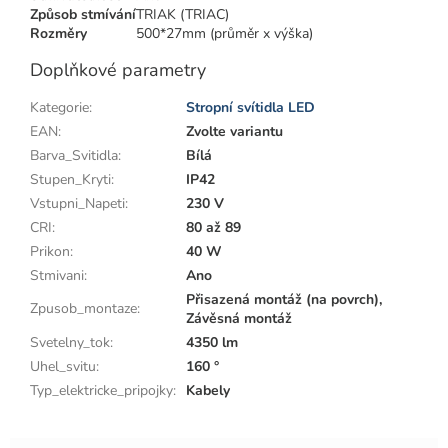
Způsob stmívání
TRIAK (TRIAC)
Rozměry
500*27mm (průměr x výška)
Doplňkové parametry
Kategorie
:
Stropní svítidla LED
EAN
:
Zvolte variantu
Barva_Svitidla
:
Bílá
Stupen_Kryti
:
IP42
Vstupni_Napeti
:
230 V
CRI
:
80 až 89
Prikon
:
40 W
Stmivani
:
Ano
Přisazená montáž (na povrch),
Zpusob_montaze
:
Závěsná montáž
Svetelny_tok
:
4350 lm
Uhel_svitu
:
160 °
Typ_elektricke_pripojky
:
Kabely