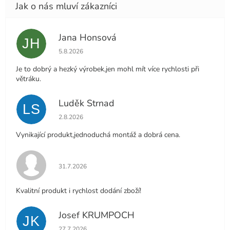
Jana Honsová
JH
Hodnocení obchodu je 5 z 5 hvězdiček.
5.8.2026
Je to dobrý a hezký výrobek,jen mohl mít více rychlosti při
větráku.
Luděk Strnad
LS
Hodnocení obchodu je 5 z 5 hvězdiček.
2.8.2026
Vynikající produkt,jednoduchá montáž a dobrá cena.
Hodnocení obchodu je 5 z 5 hvězdiček.
31.7.2026
Kvalitní produkt i rychlost dodání zboží!
Josef KRUMPOCH
JK
Hodnocení obchodu je 5 z 5 hvězdiček.
27.7.2026