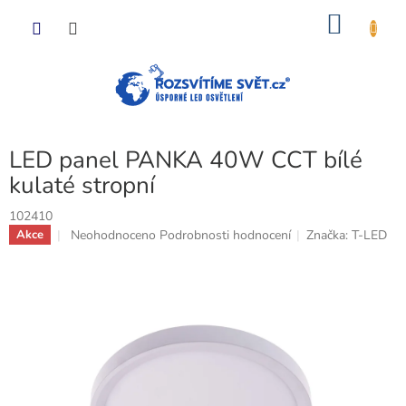
Přejít
NÁKU
na
obsah
KOŠÍK
LED panel PANKA 40W CCT bílé
kulaté stropní
102410
Průměrné
Neohodnoceno
Podrobnosti hodnocení
Značka:
T-LED
Akce
hodnocení
produktu
je
0,0
z
5
hvězdiček.