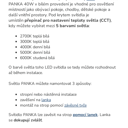
PANKA 40W v bílém provedení je vhodné pro osvětlení
místností jako obývací pokoje, chodby, dětské pokoje a
další vnitřní prostory. Pod krytem svítidla je
umístěn
přepínač pro nastavení teploty světla (CCT)
,
kdy můžete vybírat mezi
5 barvami světla
:
2700K teplá bílá
3000K teplá bílá
4000K denní bílá
5000K denní bílá
6000K studená bílá
O barvě světla toho LED svítidla se tedy můžete rozhodnout
až během instalace.
Světlo PANKA můžete namontovat 3 způsoby:
stropní nebo nástěnná instalace
zavěšení na
lanka
montáž na strop pomocí
závěsné tyče
Svítidlo PANKA lze zavěsit na strop
pomocí lanek
. Lanka
se
dokupují zvlášť
.