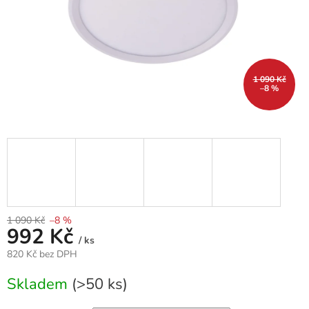
1 090 Kč
–8 %
1 090 Kč
–8 %
992 Kč
/ ks
820 Kč bez DPH
Měrná
Skladem
(>50 ks)
cena: