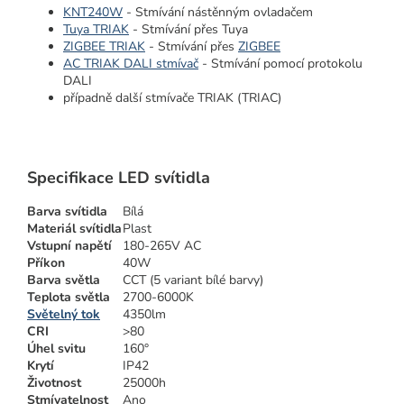
KNT240W
- Stmívání nástěnným ovladačem
Tuya TRIAK
- Stmívání přes Tuya
ZIGBEE TRIAK
- Stmívání přes
ZIGBEE
AC TRIAK DALI stmívač
- Stmívání pomocí protokolu
DALI
případně další stmívače TRIAK (TRIAC)
Specifikace LED svítidla
Barva svítidla
Bílá
Materiál svítidla
Plast
Vstupní napětí
180-265V AC
Příkon
40W
Barva světla
CCT (5 variant bílé barvy)
Teplota světla
2700-6000K
Světelný tok
4350lm
CRI
>80
Úhel svitu
160°
Krytí
IP42
Životnost
25000h
Stmívatelnost
Ano