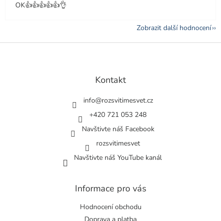
OK👍👍👍👍👍👌
Zobrazit další hodnocení
Z
á
p
a
Kontakt
t
í
info
@
rozsvitimesvet.cz
+420 721 053 248
Navštivte náš Facebook
rozsvitimesvet
Navštivte náš YouTube kanál
Informace pro vás
Hodnocení obchodu
Doprava a platba