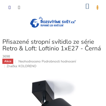
Přejít
NÁKU
na
obsah
KOŠÍK
Přisazené stropní svítidlo ze série
Retro & Loft: Loftinio 1xE27 - Černá
3698
Průměrné
Neohodnoceno
Podrobnosti hodnocení
Akce
hodnocení
Značka:
KOLORENO
produktu
je
0,0
z
5
hvězdiček.