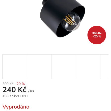
300 Kč
–20 %
300 Kč
–20 %
240 Kč
/ ks
198 Kč bez DPH
Měrná
Vyprodáno
cena: