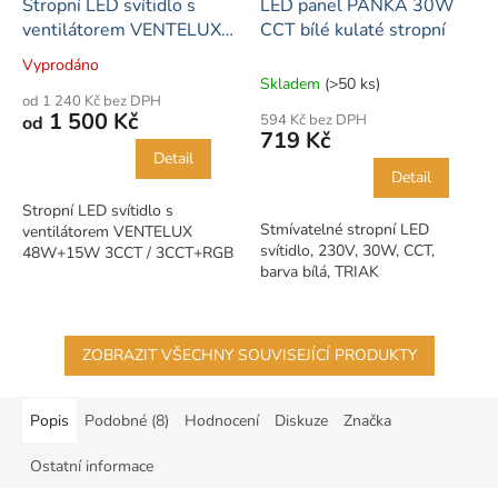
Stropní LED svítidlo s
LED panel PANKA 30W
ventilátorem VENTELUX
CCT bílé kulaté stropní
48W+15W 3CCT
Vyprodáno
Průměrné
Skladem
(>50 ks)
hodnocení
od 1 240 Kč bez DPH
produktu
1 500 Kč
594 Kč bez DPH
od
je
719 Kč
5,0
Detail
z
Detail
5
Stropní LED svítidlo s
hvězdiček.
Stmívatelné stropní LED
ventilátorem VENTELUX
svítidlo, 230V, 30W, CCT,
48W+15W 3CCT / 3CCT+RGB
barva bílá, TRIAK
ZOBRAZIT VŠECHNY SOUVISEJÍCÍ PRODUKTY
Popis
Podobné (8)
Hodnocení
Diskuze
Značka
Ostatní informace