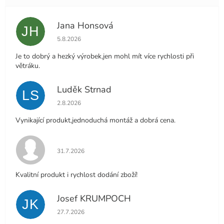
Jana Honsová
JH
Hodnocení obchodu je 5 z 5 hvězdiček.
5.8.2026
Je to dobrý a hezký výrobek,jen mohl mít více rychlosti při
větráku.
Luděk Strnad
LS
Hodnocení obchodu je 5 z 5 hvězdiček.
2.8.2026
Vynikající produkt,jednoduchá montáž a dobrá cena.
Hodnocení obchodu je 5 z 5 hvězdiček.
31.7.2026
Kvalitní produkt i rychlost dodání zboží!
Josef KRUMPOCH
JK
Hodnocení obchodu je 5 z 5 hvězdiček.
27.7.2026