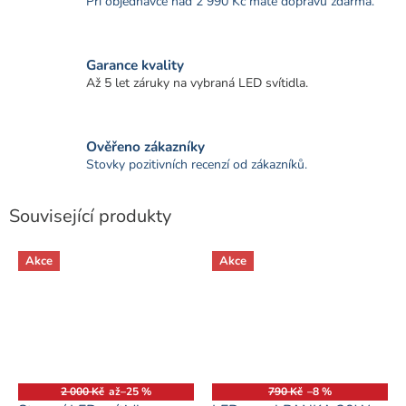
Při objednávce nad 2 990 Kč máte dopravu zdarma.
Garance kvality
Až 5 let záruky na vybraná LED svítidla.
Ověřeno zákazníky
Stovky pozitivních recenzí od zákazníků.
Související produkty
Akce
Akce
2 000 Kč
až
–25 %
790 Kč
–8 %