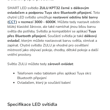
SMART LED svítidlo
ZULU KPT32 černé s dálkovým
ovladačem a
podporou Tuya skrz Bluetooth připojení
.
Toto
chytré LED svítidlo umožňuje
nastavení odstínu bílé barvy
(
CCT
) v rozmezí 3000 - 6000K
. Můžete tedy nastavit odstín
blízký klasické žárovce, ale také namíchat jinou bílou barvu
světla dle potřeby. Svítidlo je kompatibilní se aplikací
Tuya
přes Bluetooth připojení.
Součástí svítidla je také
dálkový
ovladač
, kterým můžete nastavovat barvu světla, stmívat a
zapínat. Chytré svítidlo ZULU je vhodné pro osvětlení
místností jako obývací pokoje, chodby, dětské pokoje a další
vnitřní prostory.
Světlo ZULU můžete tedy
zároveň ovládat
:
Telefonem nebo tabletem přes aplikaci Tuya skrz
Bluetooth připojení
Ovladačem, který je součástí balení
Specifikace LED svítidla