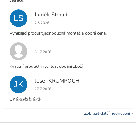
větráku.
Luděk Strnad
LS
Hodnocení obchodu je 5 z 5 hvězdiček.
2.8.2026
Vynikající produkt,jednoduchá montáž a dobrá cena.
Hodnocení obchodu je 5 z 5 hvězdiček.
31.7.2026
Kvalitní produkt i rychlost dodání zboží!
Josef KRUMPOCH
JK
Hodnocení obchodu je 5 z 5 hvězdiček.
27.7.2026
OK👍👍👍👍👍👌
Zobrazit další hodnocení
Z
á