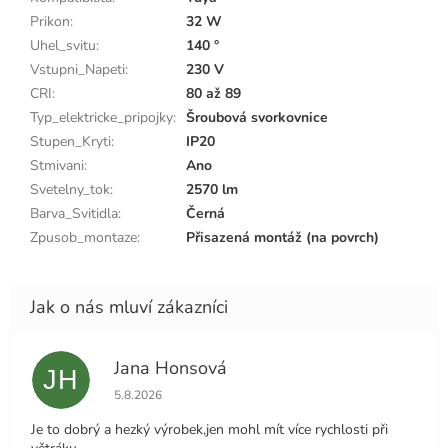
Prikon
:
32 W
Uhel_svitu
:
140 °
Vstupni_Napeti
:
230 V
CRI
:
80 až 89
Typ_elektricke_pripojky
:
Šroubová svorkovnice
Stupen_Kryti
:
IP20
Stmivani
:
Ano
Svetelny_tok
:
2570 lm
Barva_Svitidla
:
Černá
Zpusob_montaze
:
Přisazená montáž (na povrch)
Jana Honsová
JH
Hodnocení obchodu je 5 z 5 hvězdiček.
5.8.2026
Je to dobrý a hezký výrobek,jen mohl mít více rychlosti při