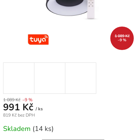
1 089 Kč
–9 %
1 089 Kč
–9 %
991 Kč
/ ks
819 Kč bez DPH
Měrná
Skladem
(14 ks)
cena: