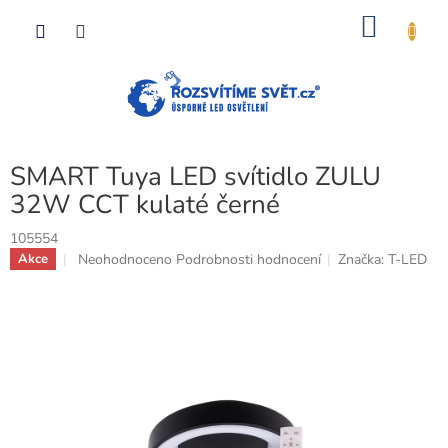
Přejít
NÁKU
na
obsah
KOŠÍK
SMART Tuya LED svítidlo ZULU
32W CCT kulaté černé
105554
Průměrné
Neohodnoceno
Podrobnosti hodnocení
Značka:
T-LED
Akce
hodnocení
produktu
je
0,0
z
5
hvězdiček.