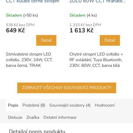
CCT kulaté černé stropní
ZULU 60W CCT hranaté
bílé
Skladem
(>50 ks)
Skladem
(4 ks)
536 Kč bez DPH
1 333 Kč bez DPH
649 Kč
1 613 Kč
Detail
Detail
Stmívatelné stropní LED
Chytré stropní LED svítidlo +
svítidlo, 230V, 24W, CCT,
RF ovládání, Tuya Bluetooth,
barva černá, TRIAK
230V, 60W, CCT, barva bílá
ZOBRAZIT VŠECHNY SOUVISEJÍCÍ PRODUKTY
Popis
Podobné (8)
Související soubory (4)
Hodnocení
Diskuze
Značka
Ostatní informace
Detailní popis produktu