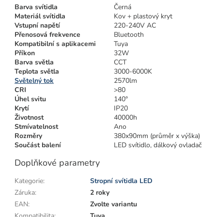
Barva svítidla
Černá
Materiál svítidla
Kov + plastový kryt
Vstupní napětí
220-240V AC
Přenosová frekvence
Bluetooth
Kompatibilní s aplikacemi
Tuya
Příkon
32W
Barva světla
CCT
Teplota světla
3000-6000K
Světelný tok
2570lm
CRI
>80
Úhel svitu
140°
Krytí
IP20
Životnost
40000h
Stmívatelnost
Ano
Rozměry
380x90mm (průměr x výška)
Součást balení
LED svítidlo, dálkový ovladač
Doplňkové parametry
Kategorie
:
Stropní svítidla LED
Záruka
:
2 roky
EAN
:
Zvolte variantu
Kompatibilita
:
Tuya