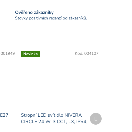
Ověřeno zákazníky
Stovky pozitivních recenzí od zákazníků.
:
001949
Kód:
004107
Novinka
xE27
Stropní LED svítidlo NIVERA
Další
produkt
CIRCLE 24 W, 3 CCT, LX, IP54,
černé, Kobi Premium