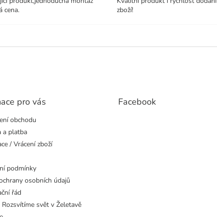
jící produkt,jednoduchá montáž
Kvalitní produkt i rychlost dodání
á cena.
zboží!
mace pro vás
Facebook
ení obchodu
 a platba
ce / Vrácení zboží
ní podmínky
ochrany osobních údajů
ční řád
 Rozsvítíme svět v Želetavě
e