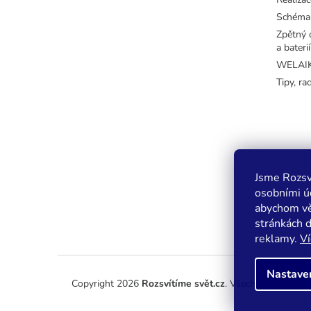
Schéma
Zpětný o
a baterií
WELAIK 
Tipy, ra
Jsme Rozsv
osobními úd
abychom vě
stránkách 
reklamy.
Ví
Nastave
Copyright 2026
Rozsvítíme svět.cz
. Všechna práva vy