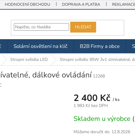
HODNOCENÍ OBCHODU
DOPRAVA A PLATBA
REKLAMACE 
HLEDAT
E
Solární osvětlení na klíč
B2B Firmy a obce
Stropní svítidla LED
Stropní svítidlo 95W 3v1 stmívatelné, d
ívatelné, dálkové ovládání
12268
C
2 400 Kč
/ ks
1 983 Kč bez DPH
Měrná
Skladem u výrobce
cena:
Můžeme doručit do:
12.8.2026