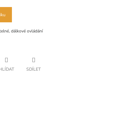
íku
elné, dálkové ovládání
HLÍDAT
SDÍLET