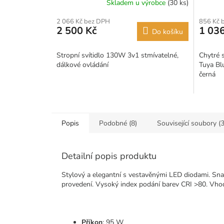
Skladem u výrobce
(30 ks)
2 066 Kč bez DPH
856 Kč 
2 500 Kč
1 036
Do košíku
Stropní svítidlo 130W 3v1 stmívatelné,
Chytré s
dálkové ovládání
Tuya Bl
černá
Popis
Podobné (8)
Související soubory (3
Detailní popis produktu
Stylový a elegantní s vestavěnými LED diodami.
Sna
provedení.
Vysoký index podání barev CRI >80.
Vhod
Příkon
: 95 W