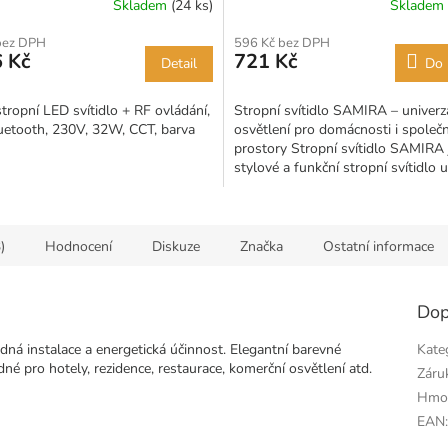
Skladem
(24 ks)
Skladem
bez DPH
596 Kč bez DPH
 Kč
721 Kč
Detail
Do 
tropní LED svítidlo + RF ovládání,
Stropní svítidlo SAMIRA – univerz
uetooth, 230V, 32W, CCT, barva
osvětlení pro domácnosti i společ
prostory Stropní svítidlo SAMIRA 
stylové a funkční stropní svítidlo 
pro...
)
Hodnocení
Diskuze
Značka
Ostatní informace
Dop
dná instalace a energetická účinnost.
Elegantní barevné
Kate
né pro hotely, rezidence, restaurace, komerční osvětlení atd.
Záru
Hmo
EAN