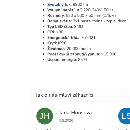
Světelný tok
: 9900 lm
Vstupní napětí
: AC 220-240V, 50Hz
Rozměry
: 520 x 500 x 50 mm (D/Š/V)
Barva světla:
3v1 nastavitelná - teplá, denní,
Typ LED čipu
: SMD
CRI
: >80
Energetická třída
: F (2021)
Krytí
: IP20
Životnost
: 20 000 hodin
Počet cyklů zapnutí/vypnutí
: >15 000
Úspora energie
: 85 %
Jana Honsová
JH
L
Hodnocení obchodu je 5 z 5 hvězdiček.
5.8.2026