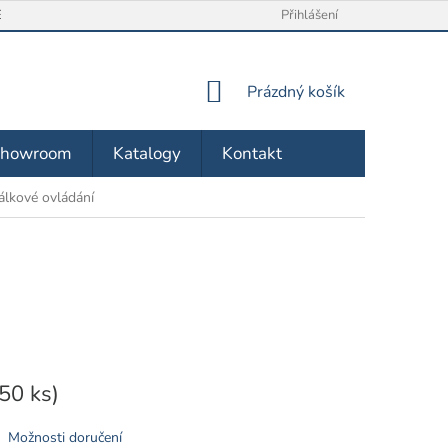
/ VRÁCENÍ ZBOŽÍ
O NÁS
OBCHODNÍ PODMÍNKY
Přihlášení
ZÁSA
NÁKUPNÍ
Prázdný košík
KOŠÍK
Showroom
Katalogy
Kontakt
álkové ovládání
(50 ks)
Možnosti doručení