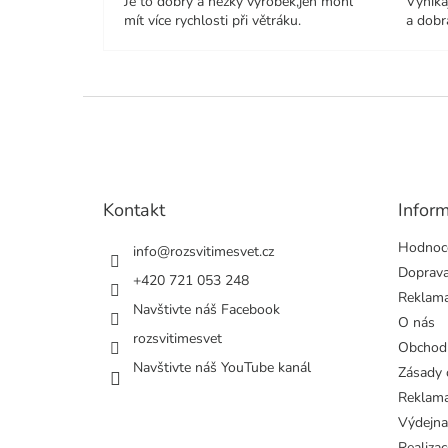
Je to dobrý a hezký výrobek,jen mohl
Vynika
mít více rychlosti při větráku.
a dobr
Z
á
p
a
t
Kontakt
Infor
í
Hodnoc
info
@
rozsvitimesvet.cz
Doprava
+420 721 053 248
Reklama
Navštivte náš Facebook
O nás
rozsvitimesvet
Obchod
Navštivte náš YouTube kanál
Zásady 
Reklama
Výdejna
Realizac