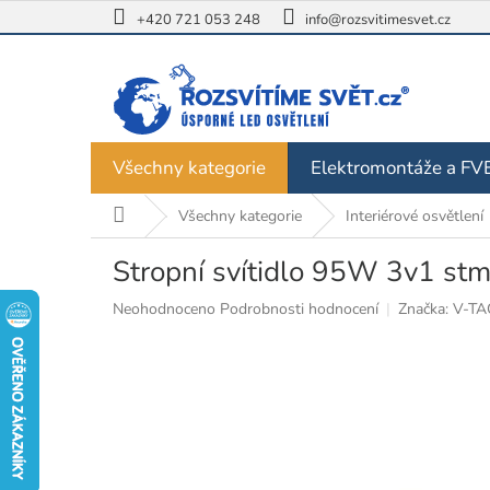
Přejít
+420 721 053 248
info@rozsvitimesvet.cz
na
obsah
Všechny kategorie
Elektromontáže a FV
Domů
Všechny kategorie
Interiérové osvětlení
Stropní svítidlo 95W 3v1 stm
Průměrné
Neohodnoceno
Podrobnosti hodnocení
Značka:
V-TA
hodnocení
produktu
je
0,0
z
5
hvězdiček.