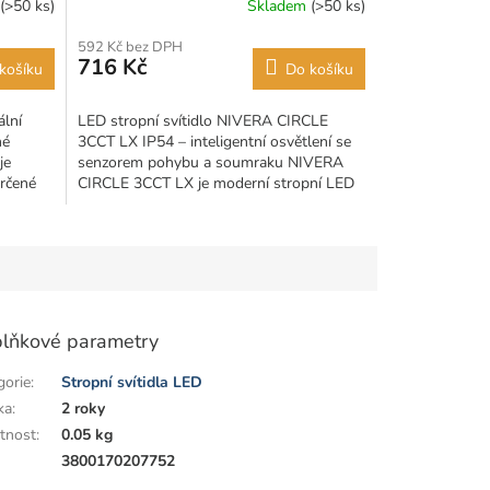
(>50 ks)
Skladem
(>50 ks)
592 Kč bez DPH
716 Kč
košíku
Do košíku
ální
LED stropní svítidlo NIVERA CIRCLE
né
3CCT LX IP54 – inteligentní osvětlení se
je
senzorem pohybu a soumraku NIVERA
určené
CIRCLE 3CCT LX je moderní stropní LED
svítidlo...
lňkové parametry
gorie
:
Stropní svítidla LED
ka
:
2 roky
tnost
:
0.05 kg
:
3800170207752