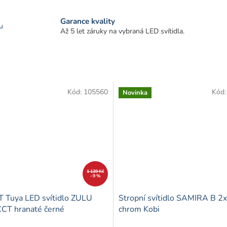
Garance kvality
u
Až 5 let záruky na vybraná LED svítidla.
Kód:
105560
Kód
Novinka
1 139 Kč
–9 %
Tuya LED svítidlo ZULU
Stropní svítidlo SAMIRA B 2
CT hranaté černé
chrom Kobi