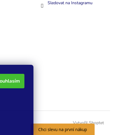
Sledovat na Instagramu
ouhlasím
Vytvořil Shoptet
Chci slevu na první nákup