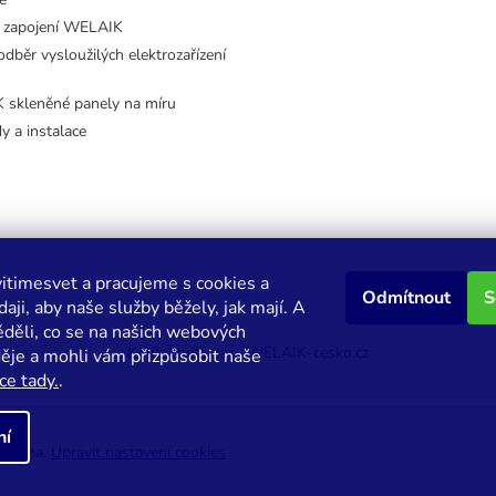
 zapojení WELAIK
dběr vysloužilých elektrozařízení
skleněné panely na míru
dy a instalace
itimesvet a pracujeme s cookies a
Odmítnout
S
aji, aby naše služby běžely, jak mají. A
děli, co se na našich webových
Kontaktujte nás
WELAIK-cesko.cz
děje a mohli vám přizpůsobit naše
ce tady.
.
ní
hrazena.
Upravit nastavení cookies