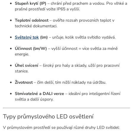
Stupeň krytí (IP)
– chrání před prachem a vodou. Pro vlhké a
prašné prostředí volte IP65 a vyšší.
Teplotní odolnost
– ověřte rozsah provozních teplot v
technické dokumentaci.
Světelný tok
(lm)
– určuje, kolik světla svítidlo vydává.
Účinnost (lm/W)
– vyšší účinnost = více světla za méně
energie.
Úhel svícení
– široký pro haly a sklady, užší pro pracovní
stanice.
Životnost
– čím delší, tím nižší náklady na údržbu.
Stmívatelné a DALI verze
– ideální pro inteligentní řízení
světla a další úspory.
Typy průmyslového LED osvětlení
V průmyslovém prostředí se používají různé druhy LED svítidel: