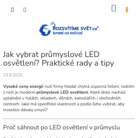
Přejít
NÁKU
na
obsah
KOŠÍK
Jak vybrat průmyslové LED
osvětlení? Praktické rady a tipy
23.9.2025
Vysoké ceny energií
nutí firmy hledat chytrá úsporná řešení. Jedním
z nich je moderní
průmyslové LED osvětlení
, které dnes nachází
uplatnění v halách, skladech, dílnách, kancelářích i obchodních
centrech. Jaké má specifické vlastnosti a podle čeho vybírat, aby
investice dávala smysl?
Proč sáhnout po LED osvětlení v průmyslu