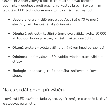
Osvětlení v průmyslových objektech musí splňovat náročné
podmínky – odolnost proti prachu, vlhkosti, vibracím i extrémním
teplotám.
LED technologie
má v tomto směru řadu výhod:
Úspora energie
– LED zdroje spotřebují až o 70 % méně
elektřiny než klasické zářivky či žárovky.
Dlouhá životnost
– kvalitní průmyslová svítidla vydrží 50 000
až 100 000 hodin provozu, což šetří náklady na údržbu.
Okamžitý start
– světla svítí na plný výkon hned po zapnutí.
Odolnost
– průmyslové LED svítidlo zvládne prach, vlhkost i
otřesy.
Ekologie
– neobsahují rtuť a pomáhají snižovat uhlíkovou
stopu.
Na co si dát pozor při výběru
I když má LED osvětlení řadu výhod, výběr není jen o úspoře. Klíčové
je sledovat parametry: