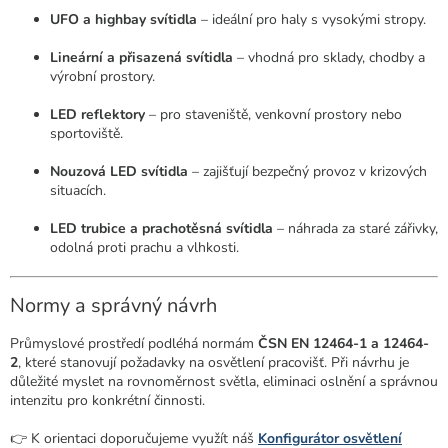
UFO a highbay svítidla
– ideální pro haly s vysokými stropy.
Lineární a přisazená svítidla
– vhodná pro sklady, chodby a
výrobní prostory.
LED reflektory
– pro staveniště, venkovní prostory nebo
sportoviště.
Nouzová LED svítidla
– zajišťují bezpečný provoz v krizových
situacích.
LED trubice a prachotěsná svítidla
– náhrada za staré zářivky,
odolná proti prachu a vlhkosti.
Normy a správný návrh
Průmyslové prostředí podléhá normám
ČSN EN 12464-1 a 12464-
2
, které stanovují požadavky na osvětlení pracovišť. Při návrhu je
důležité myslet na rovnoměrnost světla, eliminaci oslnění a správnou
intenzitu pro konkrétní činnosti.
👉 K orientaci doporučujeme využít náš
Konfigurátor osvětlení