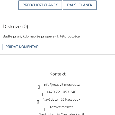
PŘEDCHOZÍ ČLÁNEK
DALŠÍ ČLÁNEK
Diskuze (0)
Buďte první, kdo napíše příspěvek k této položce.
PŘIDAT KOMENTÁŘ
Z
á
p
a
Kontakt
t
í
info
@
rozsvitimesvet.cz
+420 721 053 248
Navštivte náš Facebook
rozsvitimesvet
Navštivte náš YouTube kanál