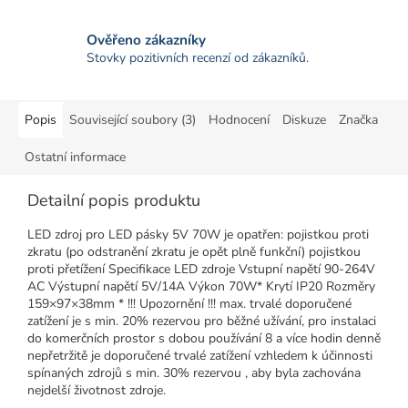
Ověřeno zákazníky
Stovky pozitivních recenzí od zákazníků.
Popis
Související soubory (3)
Hodnocení
Diskuze
Značka
Ostatní informace
Detailní popis produktu
LED zdroj pro LED pásky 5V 70W je opatřen: pojistkou proti
zkratu (po odstranění zkratu je opět plně funkční) pojistkou
proti přetížení Specifikace LED zdroje Vstupní napětí 90-264V
AC Výstupní napětí 5V/14A Výkon 70W* Krytí IP20 Rozměry
159×97×38mm * !!! Upozornění !!! max. trvalé doporučené
zatížení je s min. 20% rezervou pro běžné užívání, pro instalaci
do komerčních prostor s dobou používání 8 a více hodin denně
nepřetržitě je doporučené trvalé zatížení vzhledem k účinnosti
spínaných zdrojů s min. 30% rezervou , aby byla zachována
nejdelší životnost zdroje.