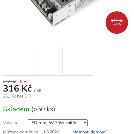
347 Kč
–8 %
347 Kč
–8 %
316 Kč
/ ks
261 Kč bez DPH
Měrná
Skladem
(>50 ks)
cena:
Varianta
Můžeme doručit do:
11.8.2026
Možnosti doručení