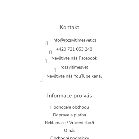
Z
á
p
a
Kontakt
t
í
info
@
rozsvitimesvet.cz
+420 721 053 248
Navštivte náš Facebook
rozsvitimesvet
Navštivte náš YouTube kanál
Informace pro vás
Hodnocení obchodu
Doprava a platba
Reklamace / Vrácení zboží
O nás
Obchodní podmínky