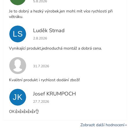
5.8.2026
Je to dobrý a hezký výrobek,jen mohl mít více rychlosti při
větráku.
Luděk Strnad
LS
Hodnocení obchodu je 5 z 5 hvězdiček.
2.8.2026
Vynikající produkt,jednoduchá montáž a dobrá cena.
Hodnocení obchodu je 5 z 5 hvězdiček.
31.7.2026
Kvalitní produkt i rychlost dodání zboží!
Josef KRUMPOCH
JK
Hodnocení obchodu je 5 z 5 hvězdiček.
27.7.2026
OK👍👍👍👍👍👌
Zobrazit další hodnocení