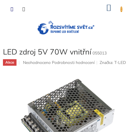
Přejít
NÁKU
na
obsah
KOŠÍK
LED zdroj 5V 70W vnitřní
055013
Průměrné
Neohodnoceno
Podrobnosti hodnocení
Značka:
T-LED
Akce
hodnocení
produktu
je
0,0
z
5
hvězdiček.