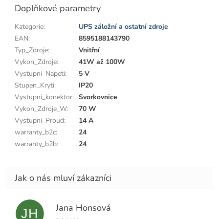
Doplňkové parametry
Kategorie
:
UPS záložní a ostatní zdroje
EAN
:
8595188143790
Typ_Zdroje
:
Vnitřní
Vykon_Zdroje
:
41W až 100W
Vystupni_Napeti
:
5 V
Stupen_Kryti
:
IP20
Vystupni_konektor
:
Svorkovnice
Vykon_Zdroje_W
:
70 W
Vystupni_Proud
:
14 A
warranty_b2c
:
24
warranty_b2b
:
24
Jana Honsová
JH
Hodnocení obchodu je 5 z 5 hvězdiček.