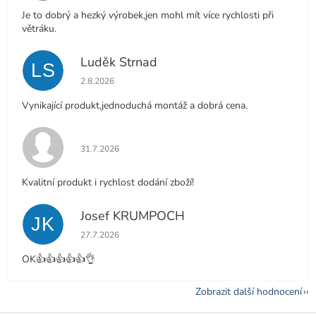
Je to dobrý a hezký výrobek,jen mohl mít více rychlosti při
větráku.
Luděk Strnad
LS
Hodnocení obchodu je 5 z 5 hvězdiček.
2.8.2026
Vynikající produkt,jednoduchá montáž a dobrá cena.
Hodnocení obchodu je 5 z 5 hvězdiček.
31.7.2026
Kvalitní produkt i rychlost dodání zboží!
Josef KRUMPOCH
JK
Hodnocení obchodu je 5 z 5 hvězdiček.
27.7.2026
OK👍👍👍👍👍👌
Zobrazit další hodnocení