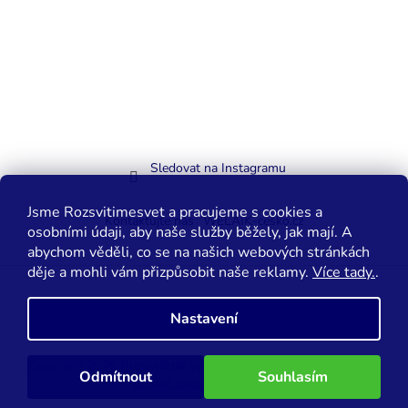
Sledovat na Instagramu
Jsme Rozsvitimesvet a pracujeme s cookies a
Kontaktujte nás
WELAIK-cesko.cz
osobními údaji, aby naše služby běžely, jak mají. A
abychom věděli, co se na našich webových stránkách
děje a mohli vám přizpůsobit naše reklamy.
Více tady.
.
Vytvořil Shoptet
Nastavení
Copyright 2026
Rozsvítíme svět.cz
. Všechna práva vyhrazena.
Odmítnout
Souhlasím
Upravit nastavení cookies