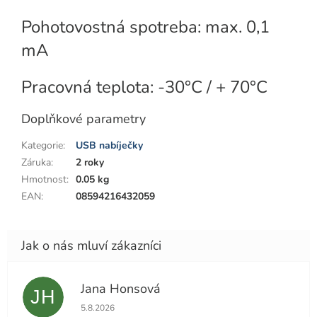
Pohotovostná spotreba: max. 0,1
mA
Pracovná teplota: -30°C / + 70°C
Doplňkové parametry
Kategorie
:
USB nabíječky
Záruka
:
2 roky
Hmotnost
:
0.05 kg
EAN
:
08594216432059
Jana Honsová
JH
Hodnocení obchodu je 5 z 5 hvězdiček.
5.8.2026