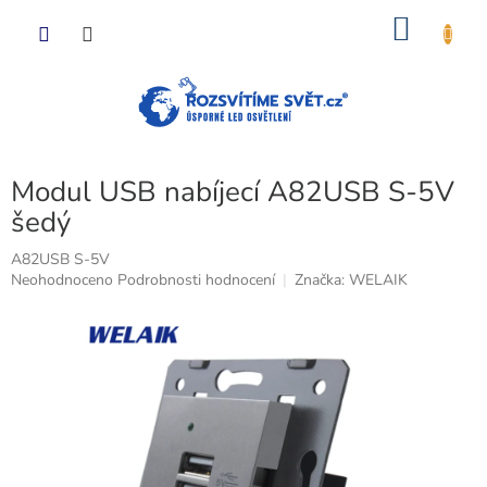
Přejít
NÁKU
na
obsah
KOŠÍK
Modul USB nabíjecí A82USB S-5V
šedý
A82USB S-5V
Průměrné
Neohodnoceno
Podrobnosti hodnocení
Značka:
WELAIK
hodnocení
produktu
je
0,0
z
5
hvězdiček.