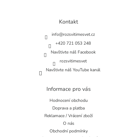
Z
á
p
a
Kontakt
t
í
info
@
rozsvitimesvet.cz
+420 721 053 248
Navštivte náš Facebook
rozsvitimesvet
Navštivte náš YouTube kanál
Informace pro vás
Hodnocení obchodu
Doprava a platba
Reklamace / Vrácení zboží
O nás
Obchodní podmínky