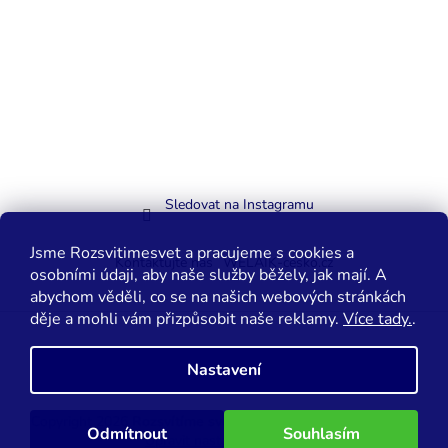
Sledovat na Instagramu
Jsme Rozsvitimesvet a pracujeme s cookies a
Kontaktujte nás
WELAIK-cesko.cz
osobními údaji, aby naše služby běžely, jak mají. A
abychom věděli, co se na našich webových stránkách
děje a mohli vám přizpůsobit naše reklamy.
Více tady.
.
Vytvořil Shoptet
Nastavení
Copyright 2026
Rozsvítíme svět.cz
. Všechna práva vyhrazena.
Odmítnout
Souhlasím
Upravit nastavení cookies