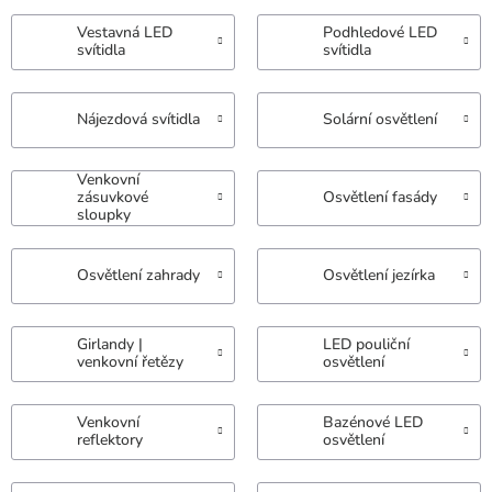
Vestavná LED
Podhledové LED
svítidla
svítidla
Nájezdová svítidla
Solární osvětlení
Venkovní
zásuvkové
Osvětlení fasády
sloupky
Osvětlení zahrady
Osvětlení jezírka
Girlandy |
LED pouliční
venkovní řetězy
osvětlení
Venkovní
Bazénové LED
reflektory
osvětlení