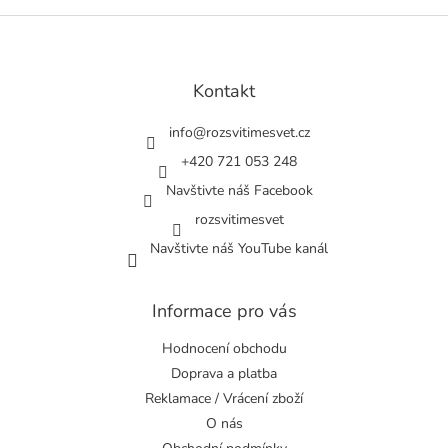
Z
á
p
a
Kontakt
t
í
info
@
rozsvitimesvet.cz
+420 721 053 248
Navštivte náš Facebook
rozsvitimesvet
Navštivte náš YouTube kanál
Informace pro vás
Hodnocení obchodu
Doprava a platba
Reklamace / Vrácení zboží
O nás