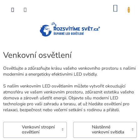
Přejít
NÁKU
na
obsah
KOŠÍK
Venkovní osvětlení
Osvětlujte a zdůrazňujte krásu vašeho venkovního prostoru s našimi
moderními a energeticky efektivními LED svítidly.
S naším venkovním LED osvětlením můžete vytvořit okouzlující
atmosféru ve vašem venkovním prostoru, zdůraznit estetiku vašeho
domova a zároveň ušetřit energii. Objevte sílu moderní LED
technologie pro vaši zahradu a terasu, ať už hledáte osvětlení pro
relaxaci, bezpečnost nebo večerní setkání s rodinou a přáteli.
Venkovní stropní
Nástěnné
osvětlení
venkovní svítidla