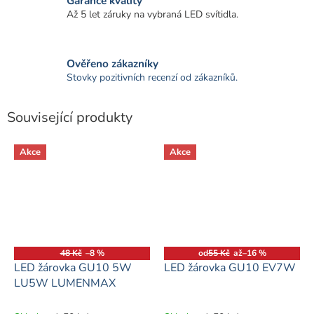
Garance kvality
Až 5 let záruky na vybraná LED svítidla.
Ověřeno zákazníky
Stovky pozitivních recenzí od zákazníků.
Související produkty
Akce
Akce
48 Kč
–8 %
od
55 Kč
až
–16 %
LED žárovka GU10 5W
LED žárovka GU10 EV7W
LU5W LUMENMAX