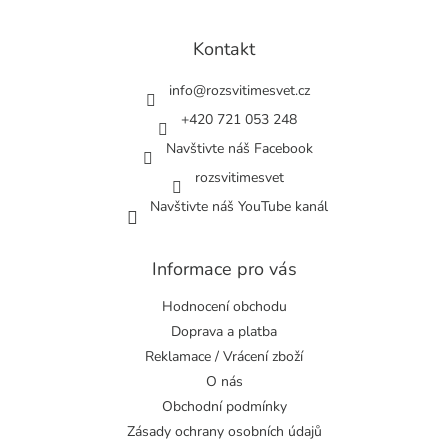
á
p
a
Kontakt
t
í
info
@
rozsvitimesvet.cz
+420 721 053 248
Navštivte náš Facebook
rozsvitimesvet
Navštivte náš YouTube kanál
Informace pro vás
Hodnocení obchodu
Doprava a platba
Reklamace / Vrácení zboží
O nás
Obchodní podmínky
Zásady ochrany osobních údajů