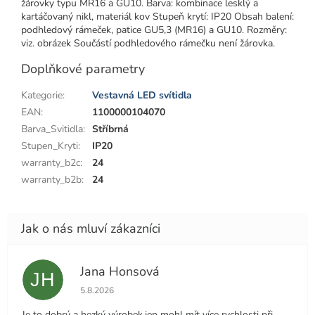
žárovky typu MR16 a GU10. Barva: kombinace lesklý a
kartáčovaný nikl, materiál kov Stupeň krytí: IP20 Obsah balení:
podhledový rámeček, patice GU5,3 (MR16) a GU10. Rozměry:
viz. obrázek Součástí podhledového rámečku není žárovka.
Doplňkové parametry
Kategorie
:
Vestavná LED svítidla
EAN
:
1100000104070
Barva_Svitidla
:
Stříbrná
Stupen_Kryti
:
IP20
warranty_b2c
:
24
warranty_b2b
:
24
Jana Honsová
JH
Hodnocení obchodu je 5 z 5 hvězdiček.
5.8.2026
Je to dobrý a hezký výrobek,jen mohl mít více rychlosti při