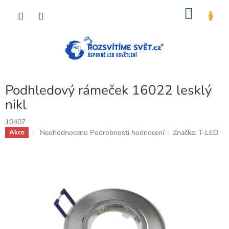
Přejít
NÁKU
na
obsah
KOŠÍK
Podhledový rámeček 16022 lesklý
nikl
10407
Průměrné
Neohodnoceno
Podrobnosti hodnocení
Značka:
T-LED
Akce
hodnocení
produktu
je
0,0
z
5
hvězdiček.