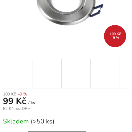
109 Kč
–9 %
109 Kč
–9 %
99 Kč
/ ks
82 Kč bez DPH
Měrná
Skladem
(>50 ks)
cena: