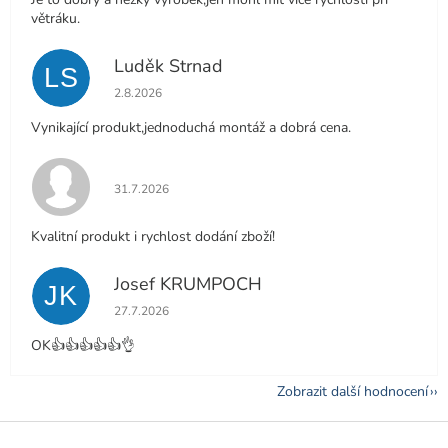
větráku.
Luděk Strnad
LS
Hodnocení obchodu je 5 z 5 hvězdiček.
2.8.2026
Vynikající produkt,jednoduchá montáž a dobrá cena.
Hodnocení obchodu je 5 z 5 hvězdiček.
31.7.2026
Kvalitní produkt i rychlost dodání zboží!
Josef KRUMPOCH
JK
Hodnocení obchodu je 5 z 5 hvězdiček.
27.7.2026
OK👍👍👍👍👍👌
Zobrazit další hodnocení
Z