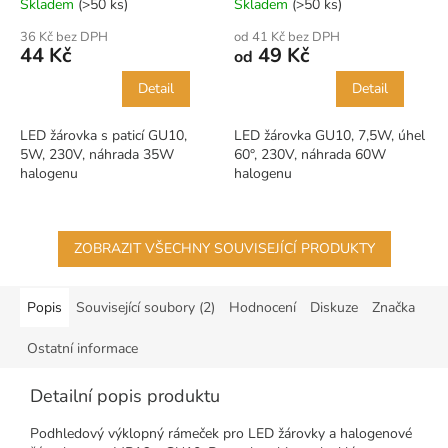
Skladem
(>50 ks)
Skladem
(>50 ks)
36 Kč bez DPH
od 41 Kč bez DPH
44 Kč
49 Kč
od
Detail
Detail
LED žárovka s paticí GU10,
LED žárovka GU10, 7,5W, úhel
5W, 230V, náhrada 35W
60°, 230V, náhrada 60W
halogenu
halogenu
ZOBRAZIT VŠECHNY SOUVISEJÍCÍ PRODUKTY
Popis
Související soubory (2)
Hodnocení
Diskuze
Značka
Ostatní informace
Detailní popis produktu
Podhledový výklopný rámeček pro LED žárovky a halogenové