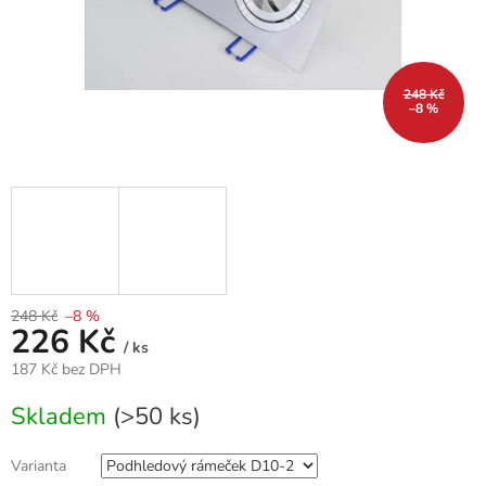
248 Kč
–8 %
248 Kč
–8 %
226 Kč
/ ks
187 Kč bez DPH
Měrná
Skladem
(>50 ks)
cena:
Varianta