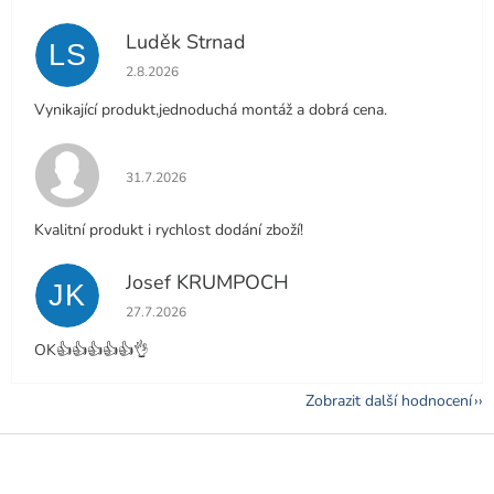
Luděk Strnad
LS
Hodnocení obchodu je 5 z 5 hvězdiček.
2.8.2026
Vynikající produkt,jednoduchá montáž a dobrá cena.
Hodnocení obchodu je 5 z 5 hvězdiček.
31.7.2026
Kvalitní produkt i rychlost dodání zboží!
Josef KRUMPOCH
JK
Hodnocení obchodu je 5 z 5 hvězdiček.
27.7.2026
OK👍👍👍👍👍👌
Zobrazit další hodnocení
Z
á
p