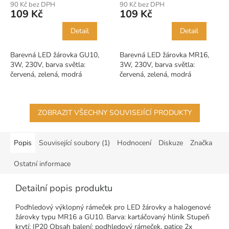
90 Kč bez DPH
90 Kč bez DPH
109 Kč
109 Kč
Detail
Detail
Barevná LED žárovka GU10,
Barevná LED žárovka MR16,
3W, 230V, barva světla:
3W, 230V, barva světla:
červená, zelená, modrá
červená, zelená, modrá
ZOBRAZIT VŠECHNY SOUVISEJÍCÍ PRODUKTY
Popis
Související soubory (1)
Hodnocení
Diskuze
Značka
Ostatní informace
Detailní popis produktu
Podhledový výklopný rámeček pro LED žárovky a halogenové
žárovky typu MR16 a GU10. Barva: kartáčovaný hliník Stupeň
krytí: IP20 Obsah balení: podhledový rámeček, patice 2x