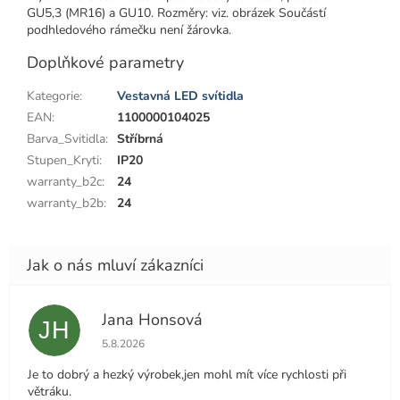
GU5,3 (MR16) a GU10. Rozměry: viz. obrázek Součástí
podhledového rámečku není žárovka.
Doplňkové parametry
Kategorie
:
Vestavná LED svítidla
EAN
:
1100000104025
Barva_Svitidla
:
Stříbrná
Stupen_Kryti
:
IP20
warranty_b2c
:
24
warranty_b2b
:
24
Jana Honsová
JH
Hodnocení obchodu je 5 z 5 hvězdiček.
5.8.2026
Je to dobrý a hezký výrobek,jen mohl mít více rychlosti při
větráku.