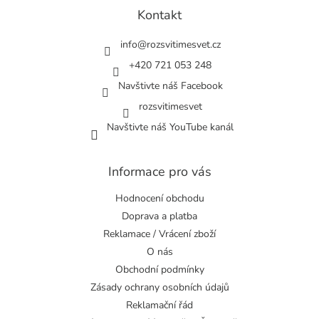
a
Kontakt
t
í
info
@
rozsvitimesvet.cz
+420 721 053 248
Navštivte náš Facebook
rozsvitimesvet
Navštivte náš YouTube kanál
Informace pro vás
Hodnocení obchodu
Doprava a platba
Reklamace / Vrácení zboží
O nás
Obchodní podmínky
Zásady ochrany osobních údajů
Reklamační řád