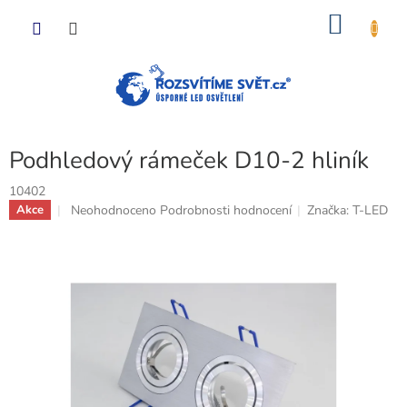
Přejít
NÁKU
na
obsah
KOŠÍK
Podhledový rámeček D10-2 hliník
10402
Průměrné
Neohodnoceno
Podrobnosti hodnocení
Značka:
T-LED
Akce
hodnocení
produktu
je
0,0
z
5
hvězdiček.