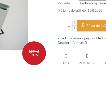
Varianta
Můžeme doručit do:
10.8.2026
Přidat do koš
Zrcadlový nevýklopný podhledo
Detailní informace
197 Kč
–9 %
TISK
ZEPTAT SE