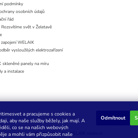
ní podmínky
ochrany osobních údajů
ční řád
 Rozsvítíme svět v Želetavě
e
 zapojení WELAIK
dběr vysloužilých elektrozařízení
skleněné panely na míru
dy a instalace
itimesvet a pracujeme s cookies a
Odmítnout
S
aji, aby naše služby běžely, jak mají. A
děli, co se na našich webových
Kontaktujte nás
WELAIK-cesko.cz
děje a mohli vám přizpůsobit naše