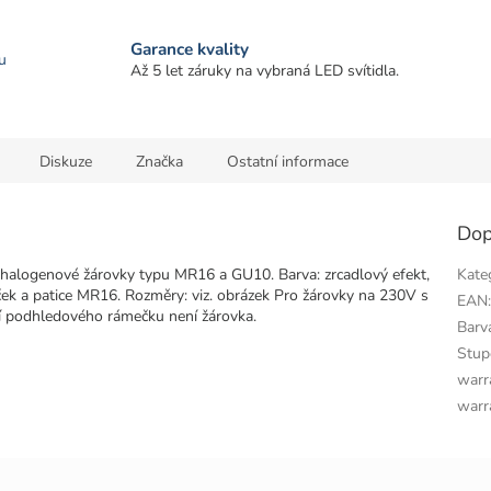
Garance kvality
u
Až 5 let záruky na vybraná LED svítidla.
Diskuze
Značka
Ostatní informace
Dop
halogenové žárovky typu MR16 a GU10. Barva: zrcadlový efekt,
Kate
ček a patice MR16. Rozměry: viz. obrázek Pro žárovky na 230V s
EAN
tí podhledového rámečku není žárovka.
Barv
Stup
warr
warr