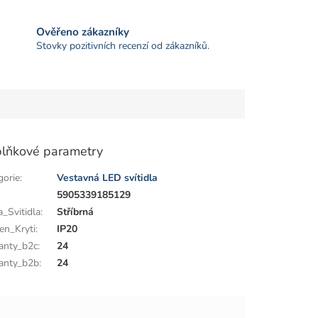
Ověřeno zákazníky
Stovky pozitivních recenzí od zákazníků.
lňkové parametry
gorie
:
Vestavná LED svítidla
:
5905339185129
a_Svitidla
:
Stříbrná
en_Kryti
:
IP20
anty_b2c
:
24
anty_b2b
:
24