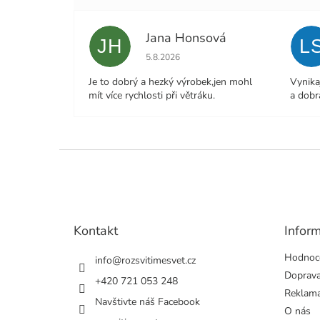
Jana Honsová
JH
L
Hodnocení obchodu je 5 z 5 hvězdiček.
5.8.2026
Je to dobrý a hezký výrobek,jen mohl
Vynika
mít více rychlosti při větráku.
a dobr
Z
á
p
a
t
Kontakt
Infor
í
Hodnoc
info
@
rozsvitimesvet.cz
Doprava
+420 721 053 248
Reklama
Navštivte náš Facebook
O nás