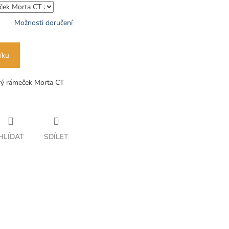
Možnosti doručení
íku
vý rámeček Morta CT
HLÍDAT
SDÍLET