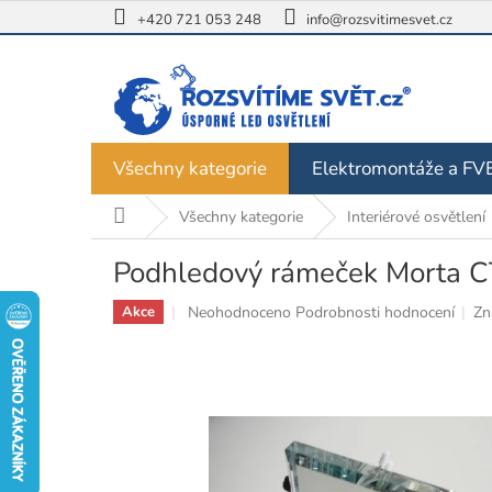
Přejít
+420 721 053 248
info@rozsvitimesvet.cz
na
obsah
Všechny kategorie
Elektromontáže a FV
Domů
Všechny kategorie
Interiérové osvětlení
Podhledový rámeček Morta C
Průměrné
Neohodnoceno
Podrobnosti hodnocení
Zn
Akce
hodnocení
produktu
je
0,0
z
5
hvězdiček.