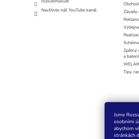
rozsvitimesvet
Obchod
Navštivte náš YouTube kanál
Zásady 
Reklama
Výdejna
Realizac
Schéma
Zpětný o
a baterií
WELAIK 
Tipy, ra
Jsme Rozsv
osobními úd
abychom vě
stránkách 