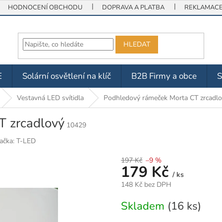
HODNOCENÍ OBCHODU
DOPRAVA A PLATBA
REKLAMACE 
HLEDAT
E
Solární osvětlení na klíč
B2B Firmy a obce
Vestavná LED svítidla
Podhledový rámeček Morta CT zrcadl
T zrcadlový
10429
ačka:
T-LED
197 Kč
–9 %
179 Kč
/ ks
148 Kč bez DPH
Měrná
Skladem
(16 ks)
cena: