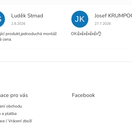
Luděk Strnad
Josef KRUMPO
S
JK
Hodnocení obchodu je 5 z 5 hvězdiček.
Hodnocení obchodu j
2.8.2026
27.7.2026
jící produkt,jednoduchá montáž
OK👍👍👍👍👍👌
á cena.
mace pro vás
Facebook
ení obchodu
 a platba
ce / Vrácení zboží