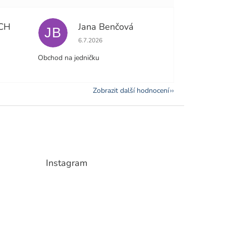
CH
Jana Benčová
JB
e 5 z 5 hvězdiček.
Hodnocení obchodu je 5 z 5 hvězdiček.
6.7.2026
Obchod na jedničku
Zobrazit další hodnocení
Instagram