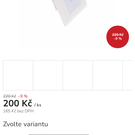
220 Kč
–9 %
220 Kč
–9 %
200 Kč
/ ks
165 Kč bez DPH
Měrná
Zvolte variantu
cena: