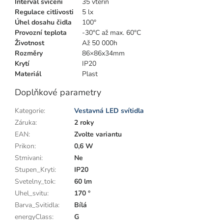
Interval svícení
35 vteřin
Regulace citlivosti
5 lx
Úhel dosahu čidla
100°
Provozní teplota
-30°C až max. 60°C
Životnost
Až 50 000h
Rozměry
86×86x34mm
Krytí
IP20
Materiál
Plast
Doplňkové parametry
Kategorie
:
Vestavná LED svítidla
Záruka
:
2 roky
EAN
:
Zvolte variantu
Prikon
:
0,6 W
Stmivani
:
Ne
Stupen_Kryti
:
IP20
Svetelny_tok
:
60 lm
Uhel_svitu
:
170 °
Barva_Svitidla
:
Bílá
energyClass
:
G