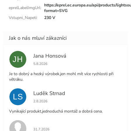
https://eprel.ec.europa.eu/api/products/lights
eprelLabelImgUrl
:
format=SVG
Vstupni_Napeti
:
230 V
Jana Honsová
JH
Hodnocení obchodu je 5 z 5 hvězdiček.
5.8.2026
Je to dobrý a hezký výrobek,jen mohl mít více rychlosti při
větráku.
Luděk Strnad
LS
Hodnocení obchodu je 5 z 5 hvězdiček.
2.8.2026
Vynikající produkt,jednoduchá montáž a dobrá cena.
Hodnocení obchodu je 5 z 5 hvězdiček.
31.7.2026