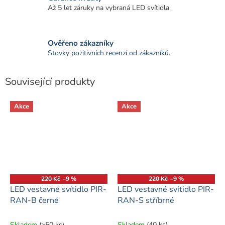
Až 5 let záruky na vybraná LED svítidla.
Ověřeno zákazníky
Stovky pozitivních recenzí od zákazníků.
Související produkty
Akce
Akce
220 Kč
–9 %
220 Kč
–9 %
LED vestavné svítidlo PIR-
LED vestavné svítidlo PIR-
RAN-B černé
RAN-S stříbrné
Skladem
(>50 ks)
Skladem
(40 ks)