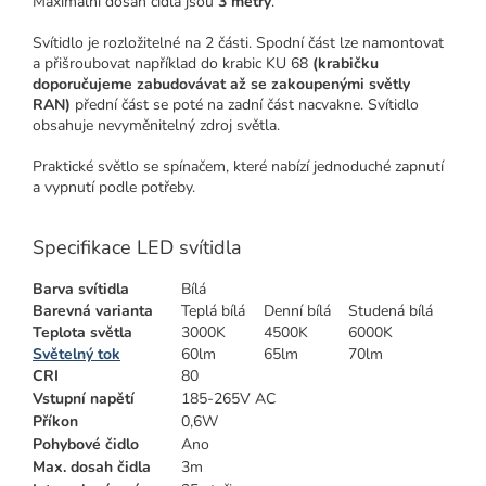
Maximální dosah čidla jsou
3 metry
.
Svítidlo je rozložitelné na 2 části. Spodní část lze namontovat
a přišroubovat například do krabic KU 68
(krabičku
doporučujeme zabudovávat až se zakoupenými světly
RAN)
přední část se poté na zadní část nacvakne. Svítidlo
obsahuje nevyměnitelný zdroj světla.
Praktické světlo se spínačem, které nabízí jednoduché zapnutí
a vypnutí podle potřeby.
Specifikace LED svítidla
Barva svítidla
Bílá
Barevná varianta
Teplá bílá
Denní bílá
Studená bílá
Teplota světla
3000K
4500K
6000K
Světelný tok
60lm
65lm
70lm
CRI
80
Vstupní napětí
185-265V AC
Příkon
0,6W
Pohybové čidlo
Ano
Max. dosah čidla
3m