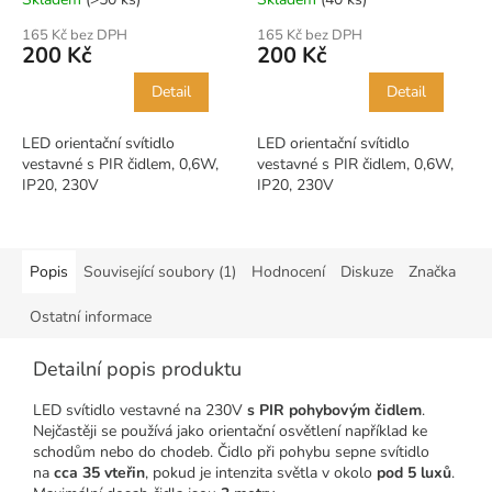
165 Kč bez DPH
165 Kč bez DPH
200 Kč
200 Kč
Detail
Detail
LED orientační svítidlo
LED orientační svítidlo
vestavné s PIR čidlem, 0,6W,
vestavné s PIR čidlem, 0,6W,
IP20, 230V
IP20, 230V
Popis
Související soubory (1)
Hodnocení
Diskuze
Značka
Ostatní informace
Detailní popis produktu
LED svítidlo vestavné na 230V
s PIR pohybovým čidlem
.
Nejčastěji se používá jako orientační osvětlení například ke
schodům nebo do chodeb. Čidlo při pohybu sepne svítidlo
na
cca 35 vteřin
, pokud je intenzita světla v okolo
pod 5 luxů
.