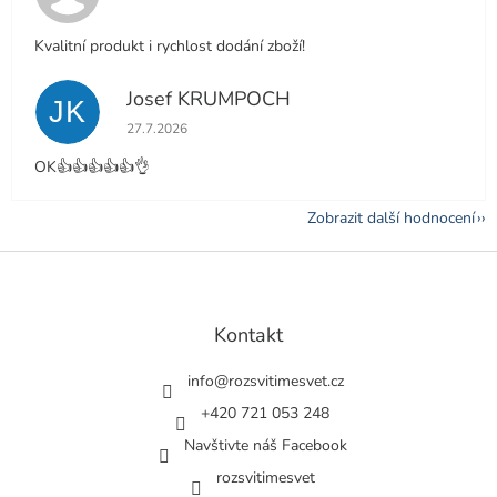
Kvalitní produkt i rychlost dodání zboží!
Josef KRUMPOCH
JK
Hodnocení obchodu je 5 z 5 hvězdiček.
27.7.2026
OK👍👍👍👍👍👌
Zobrazit další hodnocení
Z
á
p
a
Kontakt
t
í
info
@
rozsvitimesvet.cz
+420 721 053 248
Navštivte náš Facebook
rozsvitimesvet