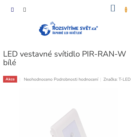
Přejít
NÁKU
na
obsah
KOŠÍK
LED vestavné svítidlo PIR-RAN-W
bílé
Průměrné
Neohodnoceno
Podrobnosti hodnocení
Značka:
T-LED
Akce
hodnocení
produktu
je
0,0
z
5
hvězdiček.