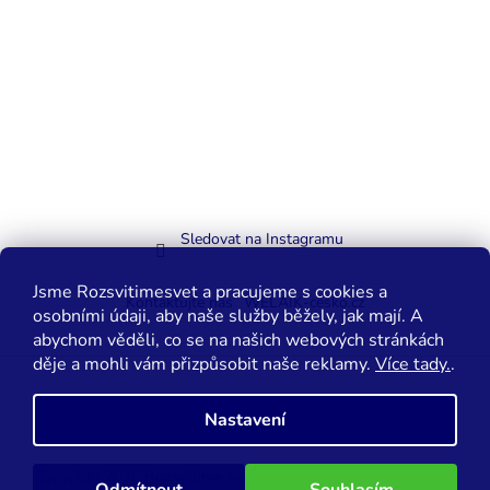
Sledovat na Instagramu
Jsme Rozsvitimesvet a pracujeme s cookies a
Kontaktujte nás
WELAIK-cesko.cz
osobními údaji, aby naše služby běžely, jak mají. A
abychom věděli, co se na našich webových stránkách
děje a mohli vám přizpůsobit naše reklamy.
Více tady.
.
Vytvořil Shoptet
Nastavení
Copyright 2026
Rozsvítíme svět.cz
. Všechna práva vyhrazena.