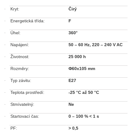
Kryt:
Čirý
·
Energetická třída:
F
·
Úhel:
360°
·
Napájení:
50 – 60 Hz, 220 – 240 V AC
·
Životnost:
25 000 h
·
Rozměry:
Φ60x105
mm
·
Typ závitu:
E27
·
Teplota prostředí:
-25 °C až 50 °C
·
Stmívatelný:
Ne
·
Startovací čas:
0 – 100 %
< 1 s
·
PF:
>
0,5
·