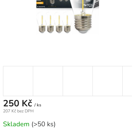
250 Kč
/ ks
207 Kč bez DPH
Měrná
Skladem
(>50 ks)
cena: