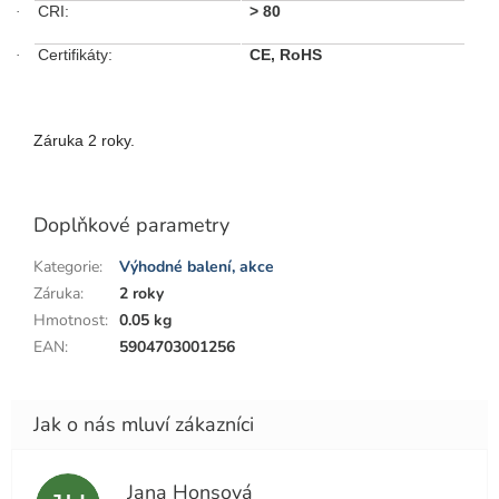
CRI:
>
80
·
Certifikáty:
CE, RoHS
·
Záruka 2 roky.
Doplňkové parametry
Kategorie
:
Výhodné balení, akce
Záruka
:
2 roky
Hmotnost
:
0.05 kg
EAN
:
5904703001256
Jana Honsová