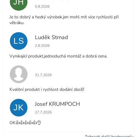
JH
Hodnocení obchodu je 5 z 5 hvězdiček.
5.8.2026
Je to dobrý a hezký výrobek,jen mohl mít více rychlosti při
větráku.
Luděk Strnad
LS
Hodnocení obchodu je 5 z 5 hvězdiček.
2.8.2026
Vynikající produkt,jednoduchá montáž a dobrá cena.
Hodnocení obchodu je 5 z 5 hvězdiček.
31.7.2026
Kvalitní produkt i rychlost dodání zboží!
Josef KRUMPOCH
JK
Hodnocení obchodu je 5 z 5 hvězdiček.
27.7.2026
OK👍👍👍👍👍👌
Zobrazit další hodnocení