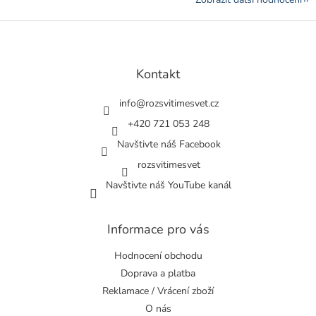
Z
á
p
a
Kontakt
t
í
info
@
rozsvitimesvet.cz
+420 721 053 248
Navštivte náš Facebook
rozsvitimesvet
Navštivte náš YouTube kanál
Informace pro vás
Hodnocení obchodu
Doprava a platba
Reklamace / Vrácení zboží
O nás