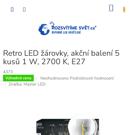
Přejít
NÁKU
na
obsah
KOŠÍK
Retro LED žárovky, akční balení 5
kusů 1 W, 2700 K, E27
4373
Průměrné
Neohodnoceno
Podrobnosti hodnocení
Výhodná cena
hodnocení
Značka:
Master LED
produktu
je
0,0
z
5
hvězdiček.