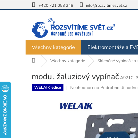
Přejít
+420 721 053 248
info@rozsvitimesvet.cz
na
obsah
Všechny kategorie
Elektromontáže a FV
Domů
Všechny kategorie
Skleněné vypínače a 
modul žaluziový vypínač
A921CL
Průměrné
Neohodnoceno
Podrobnosti hodno
WELAIK edice
hodnocení
produktu
je
0,0
z
5
hvězdiček.