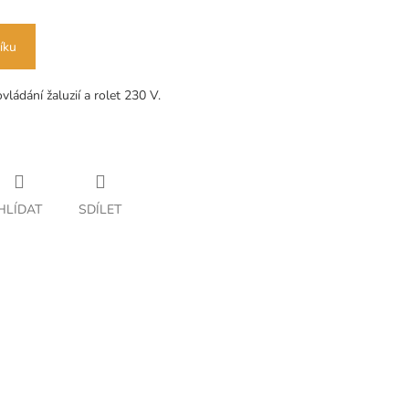
íku
ádání žaluzií a rolet 230 V.
HLÍDAT
SDÍLET