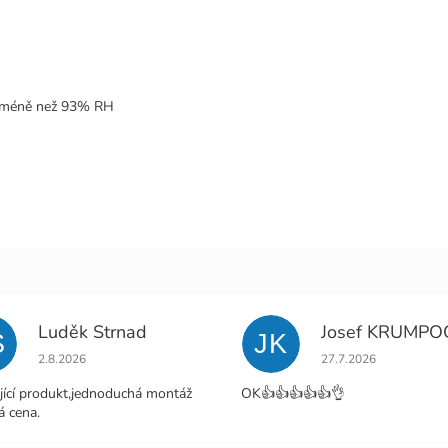
t méně než 93% RH
Luděk Strnad
Josef KRUMPO
S
JK
Hodnocení obchodu je 5 z 5 hvězdiček.
Hodnocení obchodu j
2.8.2026
27.7.2026
jící produkt,jednoduchá montáž
OK👍👍👍👍👍👌
á cena.