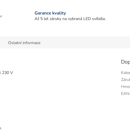
Garance kvality
u
Až 5 let záruky na vybraná LED svítidla.
Ostatní informace
Dop
et 230 V
Kate
Záru
Hmo
EAN
.