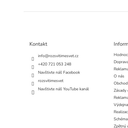
Z
á
p
a
t
Kontakt
Infor
í
Hodnoc
info
@
rozsvitimesvet.cz
Doprava
+420 721 053 248
Reklama
Navštivte náš Facebook
O nás
rozsvitimesvet
Obchod
Navštivte náš YouTube kanál
Zásady 
Reklama
Výdejna
Realizac
Schéma
Zpětný o