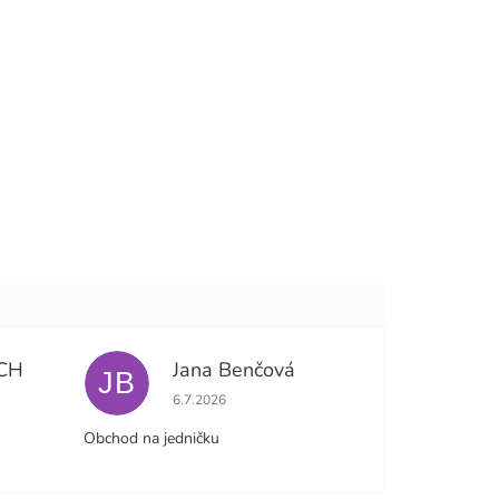
CH
Jana Benčová
JB
e 5 z 5 hvězdiček.
Hodnocení obchodu je 5 z 5 hvězdiček.
6.7.2026
Obchod na jedničku