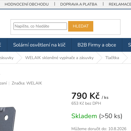
HODNOCENÍ OBCHODU
DOPRAVA A PLATBA
REKLAMACE 
HLEDAT
E
Solární osvětlení na klíč
B2B Firmy a obce
zásuvky
WELAIK skleněné vypínače a zásuvky
Tlačítka
3
cení
Značka:
WELAIK
790 Kč
/ ks
653 Kč bez DPH
Měrná
Skladem
(>50 ks)
cena:
Můžeme doručit do:
10.8.2026