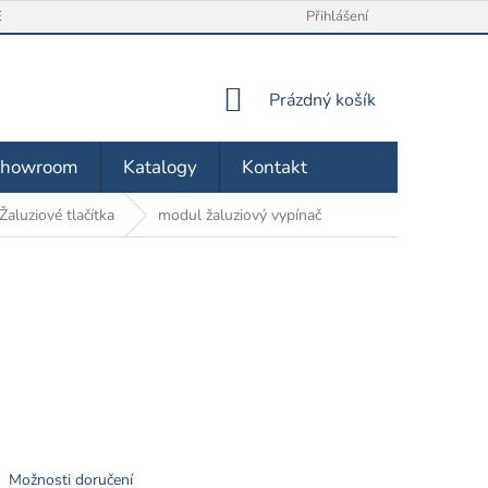
/ VRÁCENÍ ZBOŽÍ
O NÁS
OBCHODNÍ PODMÍNKY
Přihlášení
ZÁSA
NÁKUPNÍ
Prázdný košík
KOŠÍK
Showroom
Katalogy
Kontakt
Žaluziové tlačítka
modul žaluziový vypínač
Možnosti doručení