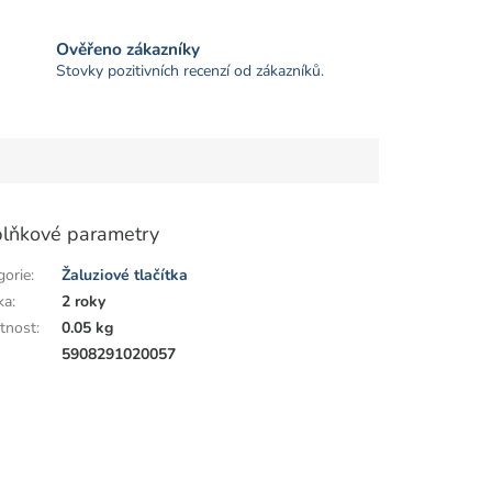
Ověřeno zákazníky
Stovky pozitivních recenzí od zákazníků.
lňkové parametry
gorie
:
Žaluziové tlačítka
ka
:
2 roky
tnost
:
0.05 kg
:
5908291020057