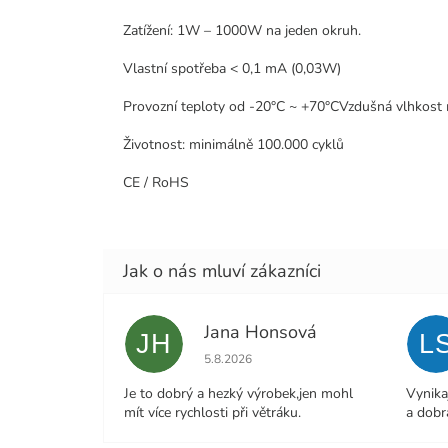
Zatížení: 1W – 1000W na jeden okruh.
Vlastní spotřeba < 0,1 mA (0,03W)
Provozní teploty od -20°C ~ +70°CVzdušná vlhkos
Životnost: minimálně 100.000 cyklů
CE / RoHS
Jana Honsová
JH
L
Hodnocení obchodu je 5 z 5 hvězdiček.
5.8.2026
Je to dobrý a hezký výrobek,jen mohl
Vynika
mít více rychlosti při větráku.
a dobr