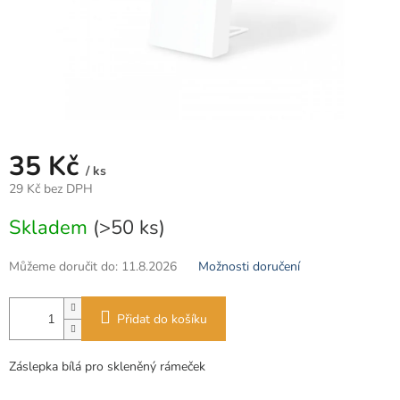
35 Kč
/ ks
29 Kč bez DPH
Měrná
Skladem
(>50 ks)
cena:
Můžeme doručit do:
11.8.2026
Možnosti doručení
Přidat do košíku
Záslepka bílá pro skleněný rámeček