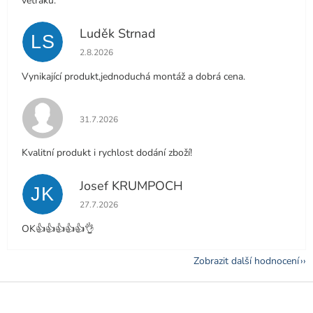
větráku.
Luděk Strnad
LS
Hodnocení obchodu je 5 z 5 hvězdiček.
2.8.2026
Vynikající produkt,jednoduchá montáž a dobrá cena.
Hodnocení obchodu je 5 z 5 hvězdiček.
31.7.2026
Kvalitní produkt i rychlost dodání zboží!
Josef KRUMPOCH
JK
Hodnocení obchodu je 5 z 5 hvězdiček.
27.7.2026
OK👍👍👍👍👍👌
Zobrazit další hodnocení
Z
á