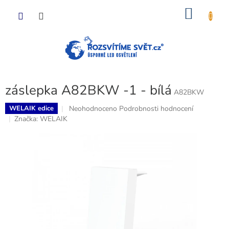
Přejít
NÁKU
na
obsah
KOŠÍK
záslepka A82BKW -1 - bílá
A82BKW
Průměrné
Neohodnoceno
Podrobnosti hodnocení
WELAIK edice
hodnocení
Značka:
WELAIK
produktu
je
0,0
z
5
hvězdiček.