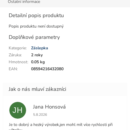
Ostatní informace
Detailní popis produktu
Popis produktu není dostupný
Doplňkové parametry
Kategorie
:
Záslepka
Záruka
:
2 roky
Hmotnost
:
0.05 kg
EAN
:
08594216432080
Jana Honsová
JH
Hodnocení obchodu je 5 z 5 hvězdiček.
5.8.2026
Je to dobrý a hezký výrobek,jen mohl mít více rychlosti při