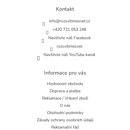
p
a
Kontakt
t
í
info
@
rozsvitimesvet.cz
+420 721 053 248
Navštivte náš Facebook
rozsvitimesvet
Navštivte náš YouTube kanál
Informace pro vás
Hodnocení obchodu
Doprava a platba
Reklamace / Vrácení zboží
O nás
Obchodní podmínky
Zásady ochrany osobních údajů
Reklamační řád