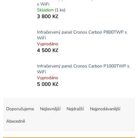
s WiFi
Skladem
(1 ks)
3 800 Kč
Infračervený panel Cronos Carbon P800TWP s
WiFi
Vyprodáno
4 500 Kč
Infračervený panel Cronos Carbon P1000TWP s
WiFi
Vyprodáno
5 000 Kč
Ř
a
Doporučujeme
Nejlevnější
Nejdražší
Nejprodávanější
z
e
Abecedně
n
í