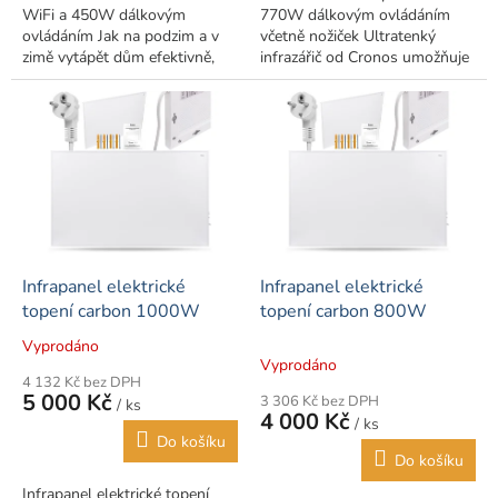
WiFi a 450W dálkovým
770W dálkovým ovládáním
ovládáním Jak na podzim a v
včetně nožiček Ultratenký
zimě vytápět dům efektivně,
infrazářič od Cronos umožňuje
ekologicky a energeticky
vytápět místnost daleko
úsporně? Infrazářič CR-500
infračerveným světlem, takže
Titanium s...
nárůst...
Infrapanel elektrické
Infrapanel elektrické
topení carbon 1000W
topení carbon 800W
Vyprodáno
Průměrné
Vyprodáno
hodnocení
4 132 Kč bez DPH
produktu
5 000 Kč
3 306 Kč bez DPH
/ ks
je
4 000 Kč
/ ks
4,0
Do košíku
z
Do košíku
5
Infrapanel elektrické topení
hvězdiček.