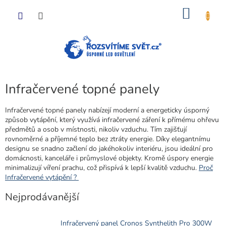
Přejít
NÁKU
na
obsah
KOŠÍK
Infračervené topné panely
Infračervené topné panely nabízejí moderní a energeticky úsporný
způsob vytápění, který využívá infračervené záření k přímému ohřevu
předmětů a osob v místnosti, nikoliv vzduchu. Tím zajišťují
rovnoměrné a příjemné teplo bez ztráty energie. Díky elegantnímu
designu se snadno začlení do jakéhokoliv interiéru, jsou ideální pro
domácnosti, kanceláře i průmyslové objekty. Kromě úspory energie
minimalizují víření prachu, což přispívá k lepší kvalitě vzduchu.
Proč
Infračervené vytápění ?
Nejprodávanější
Infračervený panel Cronos Synthelith Pro 300W