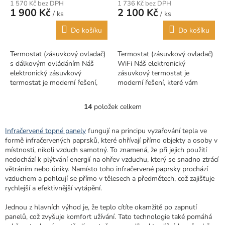
1 570 Kč bez DPH
1 736 Kč bez DPH
1 900 Kč
2 100 Kč
/ ks
/ ks
Do košíku
Do košíku
Termostat (zásuvkový ovladač)
Termostat (zásuvkový ovladač)
s dálkovým ovládáním Náš
WiFi Náš elektronický
elektronický zásuvkový
zásuvkový termostat je
termostat je moderní řešení,
moderní řešení, které vám
které vám umožní řídit teplotu
umožní regulovat okolní
okolí automatickým zapínáním
teplotu automatickým
14
položek celkem
O
a...
zapínáním a vypínáním do něj...
v
l
Infračervené topné panely
fungují na principu vyzařování tepla ve
á
formě infračervených paprsků, které ohřívají přímo objekty a osoby v
d
místnosti, nikoli vzduch samotný. To znamená, že při jejich použití
a
nedochází k plýtvání energií na ohřev vzduchu, který se snadno ztrácí
c
větráním nebo úniky. Namísto toho infračervené paprsky prochází
í
vzduchem a pohlcují se přímo v tělesech a předmětech, což zajišťuje
p
rychlejší a efektivnější vytápění.
r
v
Jednou z hlavních výhod je, že teplo cítíte okamžitě po zapnutí
k
panelů, což zvyšuje komfort užívání. Tato technologie také pomáhá