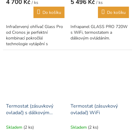
4 700 Kč
5 496 Kč
/ ks
/ ks
Do košíku
Do košíku
Infračervený ohřívač Glass Pro
Infrapanel GLASS PRO 720W
od Cronos je perfektní
s WiFi, termostatem a
kombinací pokročilé
dálkovým ovládáním.
technologie vytápění s
moderním stylovým designem.
Termostat (zásuvkový
Termostat (zásuvkový
ovladač) s dálkovým
ovladač) WiFi
ovládáním
Skladem
(2 ks)
Skladem
(2 ks)