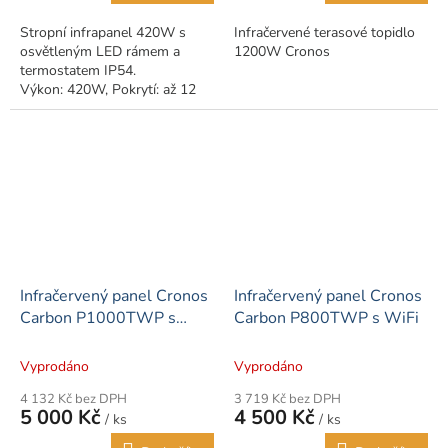
Stropní infrapanel 420W s
Infračervené terasové topidlo
osvětleným LED rámem a
1200W Cronos
termostatem IP54.
Výkon: 420W, Pokrytí: až 12
m²
Infračervený panel Cronos
Infračervený panel Cronos
Carbon P1000TWP s
Carbon P800TWP s WiFi
WiFi
Vyprodáno
Vyprodáno
4 132 Kč bez DPH
3 719 Kč bez DPH
5 000 Kč
4 500 Kč
/ ks
/ ks