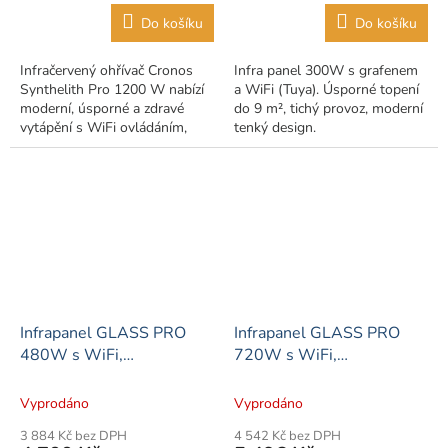
Do košíku
Do košíku
Infračervený ohřívač Cronos
Infra panel 300W s grafenem
Synthelith Pro 1200 W nabízí
a WiFi (Tuya). Úsporné topení
moderní, úsporné a zdravé
do 9 m², tichý provoz, moderní
vytápění s WiFi ovládáním,
tenký design.
dálkovým ovladačem a
elegantním designem.
Infrapanel GLASS PRO
Infrapanel GLASS PRO
480W s WiFi,
720W s WiFi,
termostatem a dálkovým
termostatem a dálkovým
ovládáním
ovládáním
Vyprodáno
Vyprodáno
3 884 Kč bez DPH
4 542 Kč bez DPH