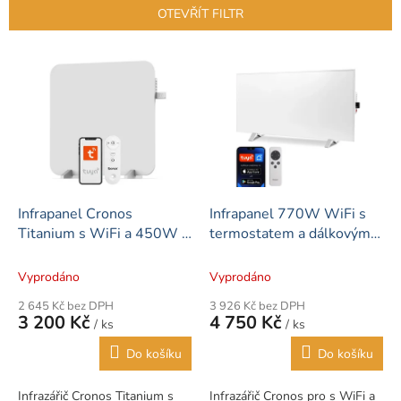
p
OTEVŘÍT FILTR
r
o
V
d
ý
u
p
k
i
t
s
ů
p
r
o
d
Infrapanel Cronos
Infrapanel 770W WiFi s
u
Titanium s WiFi a 450W s
termostatem a dálkovým
k
termostatem a dálkovým
ovládáním
t
ovládáním
Vyprodáno
Vyprodáno
ů
2 645 Kč bez DPH
3 926 Kč bez DPH
3 200 Kč
4 750 Kč
/ ks
/ ks
Do košíku
Do košíku
Infrazářič Cronos Titanium s
Infrazářič Cronos pro s WiFi a