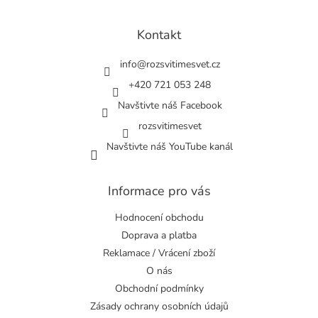
á
p
a
Kontakt
t
í
info
@
rozsvitimesvet.cz
+420 721 053 248
Navštivte náš Facebook
rozsvitimesvet
Navštivte náš YouTube kanál
Informace pro vás
Hodnocení obchodu
Doprava a platba
Reklamace / Vrácení zboží
O nás
Obchodní podmínky
Zásady ochrany osobních údajů