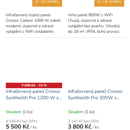
Do košíku
Do košíku
Infračervený topný panel
Infra panel 800W s WiFi
Cronos Carbon 1000 W nabízí
(Tuya), úsporné a zdravé
moderní, úsporné a zdravé
vytápění bez prachu. Vhodný
vytápění s WiFi ovládáním,
do 18 m², IP54, tichý provoz.
termostatem a elegantním
designem.
7 299 Kč
–24 %
Infračervený panel Cronos
Infračervený panel Cronos
Synthelith Pro 1200 W s
Synthelith Pro 300W s
WiFi
WiFi
Skladem
(1 ks)
Skladem
(1 ks)
4 545 Kč bez DPH
3 141 Kč bez DPH
5 500 Kč
3 800 Kč
/ ks
/ ks