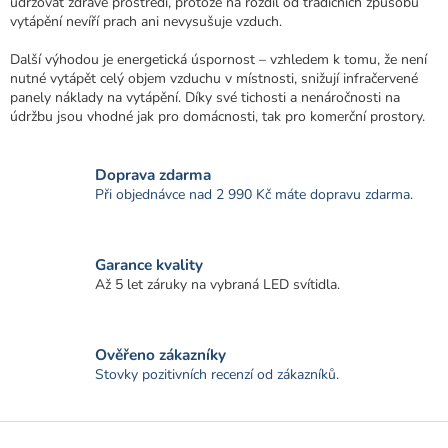
y
udržovat zdravé prostředí, protože na rozdíl od tradičních způsobů
v
vytápění nevíří prach ani nevysušuje vzduch.
ý
p
Další výhodou je energetická úspornost – vzhledem k tomu, že není
i
nutné vytápět celý objem vzduchu v místnosti, snižují infračervené
s
panely náklady na vytápění. Díky své tichosti a nenáročnosti na
u
údržbu jsou vhodné jak pro domácnosti, tak pro komerční prostory.
Doprava zdarma
Při objednávce nad 2 990 Kč máte dopravu zdarma.
Garance kvality
Až 5 let záruky na vybraná LED svítidla.
Ověřeno zákazníky
Stovky pozitivních recenzí od zákazníků.
Z