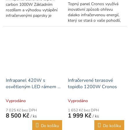
Topný panel Cronos využívá
carbon 1000W Základním
inovativní způsob ohřevu
rozdílem a výhodou vytápění
daleko infračervenou energií,
infračervenými paprsky je
který se stará o vaše pohodlí,
skutečnost, že se neohřívá
zdraví a peněženku. Moderní
vzduch jako u klasických
design doplní výzdobu každé...
radiátorů, ale...
Infrapanel 420W s
Infračervené terasové
osvětleným LED rámem a
topidlo 1200W Cronos
termostatem 2v1 IP54
Vyprodáno
Vyprodáno
7 025 Kč bez DPH
1 652 Kč bez DPH
8 500 Kč
1 999 Kč
/ ks
/ ks
Do košíku
Do košíku