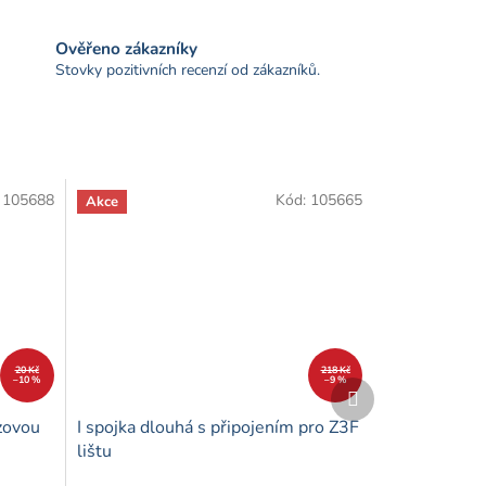
Ověřeno zákazníky
Stovky pozitivních recenzí od zákazníků.
:
105688
Kód:
105665
Akce
20 Kč
218 Kč
–10 %
–9 %
Další
produkt
ázovou
I spojka dlouhá s připojením pro Z3F
lištu