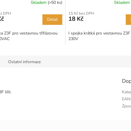
Skladem
(>50 ks)
Skladem
ez DPH
15 Kč bez DPH
Kč
18 Kč
Detail
a Z3F pro vestavnou třífázovou
I spojka krátká pro vestavnou Z3F 
30VAC
230V
Ostatní informace
Dop
F lišt.
Kate
EAN
Zpus