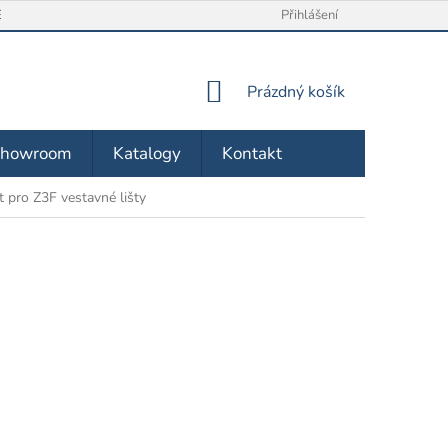
/ VRÁCENÍ ZBOŽÍ
O NÁS
OBCHODNÍ PODMÍNKY
Přihlášení
ZÁSA
NÁKUPNÍ
Prázdný košík
KOŠÍK
Showroom
Katalogy
Kontakt
 pro Z3F vestavné lišty