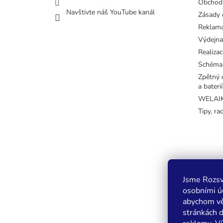
Obchod
Navštivte náš YouTube kanál
Zásady 
Reklama
Výdejna
Realizac
Schéma
Zpětný o
a baterií
WELAIK 
Tipy, ra
Jsme Rozsv
osobními úd
abychom vě
stránkách 