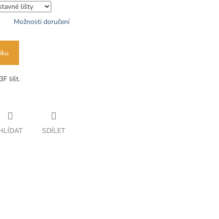
Možnosti doručení
íku
F lišt.
HLÍDAT
SDÍLET