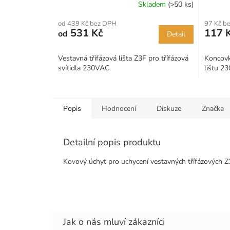
Skladem
(>50 ks)
od 439 Kč bez DPH
97 Kč b
531 Kč
117 
od
Detail
Vestavná třífázová lišta Z3F pro třífázová
Koncovk
svítidla 230VAC
lištu 2
Popis
Hodnocení
Diskuze
Značka
Detailní popis produktu
Kovový úchyt pro uchycení vestavných třífázových Z3