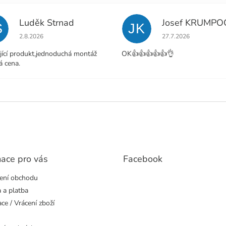
Luděk Strnad
Josef KRUMPO
S
JK
Hodnocení obchodu je 5 z 5 hvězdiček.
Hodnocení obchodu j
2.8.2026
27.7.2026
jící produkt,jednoduchá montáž
OK👍👍👍👍👍👌
á cena.
mace pro vás
Facebook
ení obchodu
 a platba
ce / Vrácení zboží