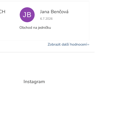
CH
Jana Benčová
JB
e 5 z 5 hvězdiček.
Hodnocení obchodu je 5 z 5 hvězdiček.
6.7.2026
Obchod na jedničku
Zobrazit další hodnocení
Instagram