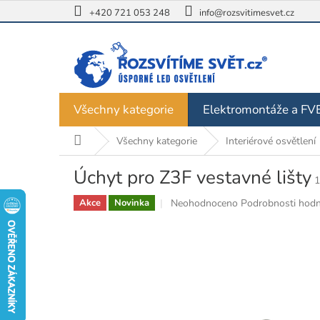
Přejít
+420 721 053 248
info@rozsvitimesvet.cz
na
obsah
Všechny kategorie
Elektromontáže a FV
Domů
Všechny kategorie
Interiérové osvětlení
Úchyt pro Z3F vestavné lišty
1
Průměrné
Neohodnoceno
Podrobnosti hodn
Akce
Novinka
hodnocení
produktu
je
0,0
z
5
hvězdiček.