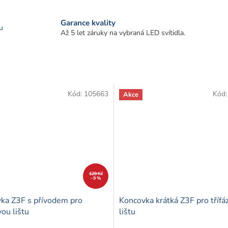
Garance kvality
u
Až 5 let záruky na vybraná LED svítidla.
Kód:
105663
Kód
Akce
129 Kč
–9 %
ka Z3F s přívodem pro
Koncovka krátká Z3F pro tříf
vou lištu
lištu