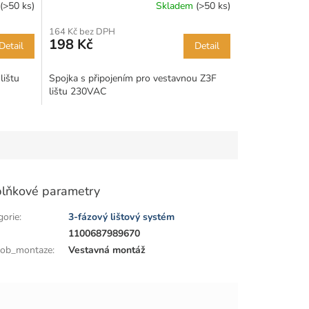
(>50 ks)
Skladem
(>50 ks)
164 Kč bez DPH
198 Kč
Detail
Detail
lištu
Spojka s připojením pro vestavnou Z3F
lištu 230VAC
lňkové parametry
gorie
:
3-fázový lištový systém
:
1100687989670
ob_montaze
:
Vestavná montáž