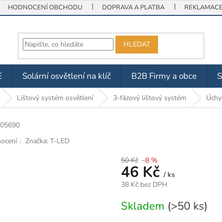
HODNOCENÍ OBCHODU
DOPRAVA A PLATBA
REKLAMACE 
HLEDAT
E
Solární osvětlení na klíč
B2B Firmy a obce
Lištový systém osvětlení
3-fázový lištový systém
Úchyt
05690
ocení
Značka:
T-LED
50 Kč
–8 %
46 Kč
/ ks
38 Kč bez DPH
Měrná
Skladem
(>50 ks)
cena: