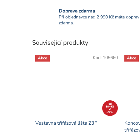
Doprava zdarma
Při objednávce nad 2 990 Kč máte doprav
zdarma.
Související produkty
Kód:
105660
Akce
Akce
od
584 Kč
až
–9 %
Vestavná třífázová lišta Z3F
Koncov
třífázo