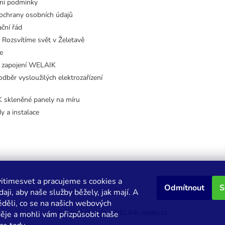
ní podmínky
ochrany osobních údajů
ční řád
 Rozsvítíme svět v Želetavě
e
 zapojení WELAIK
dběr vysloužilých elektrozařízení
skleněné panely na míru
dy a instalace
itimesvet a pracujeme s cookies a
Odmítnout
S
aji, aby naše služby běžely, jak mají. A
děli, co se na našich webových
Kontaktujte nás
WELAIK-cesko.cz
děje a mohli vám přizpůsobit naše