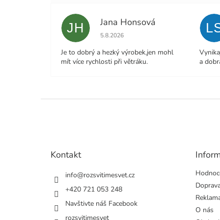
Jana Honsová
JH
L
Hodnocení obchodu je 5 z 5 hvězdiček.
5.8.2026
Je to dobrý a hezký výrobek,jen mohl
Vynika
mít více rychlosti při větráku.
a dobr
Z
á
p
a
t
Kontakt
Infor
í
Hodnoc
info
@
rozsvitimesvet.cz
Doprava
+420 721 053 248
Reklama
Navštivte náš Facebook
O nás
rozsvitimesvet