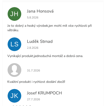
Jana Honsová
JH
Hodnocení obchodu je 5 z 5 hvězdiček.
5.8.2026
Je to dobrý a hezký výrobek,jen mohl mít více rychlosti při
větráku.
Luděk Strnad
LS
Hodnocení obchodu je 5 z 5 hvězdiček.
2.8.2026
Vynikající produkt,jednoduchá montáž a dobrá cena.
Hodnocení obchodu je 5 z 5 hvězdiček.
31.7.2026
Kvalitní produkt i rychlost dodání zboží!
Josef KRUMPOCH
JK
Hodnocení obchodu je 5 z 5 hvězdiček.
27.7.2026