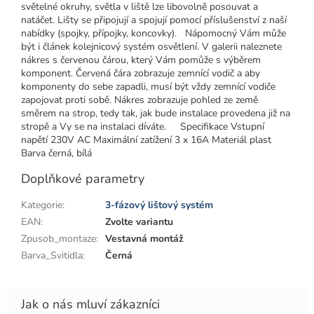
světelné okruhy, světla v liště lze libovolně posouvat a
natáčet. Lišty se připojují a spojují pomocí příslušenství z naší
nabídky (spojky, přípojky, koncovky). Nápomocný Vám může
být i článek kolejnicový systém osvětlení. V galerii naleznete
nákres s červenou čárou, který Vám pomůže s výběrem
komponent. Červená čára zobrazuje zemnící vodič a aby
komponenty do sebe zapadli, musí být vždy zemnící vodiče
zapojovat proti sobě. Nákres zobrazuje pohled ze země
směrem na strop, tedy tak, jak bude instalace provedena již na
stropě a Vy se na instalaci díváte. Specifikace Vstupní
napětí 230V AC Maximální zatížení 3 x 16A Materiál plast
Barva černá, bílá
Doplňkové parametry
Kategorie
:
3-fázový lištový systém
EAN
:
Zvolte variantu
Zpusob_montaze
:
Vestavná montáž
Barva_Svitidla
:
Černá