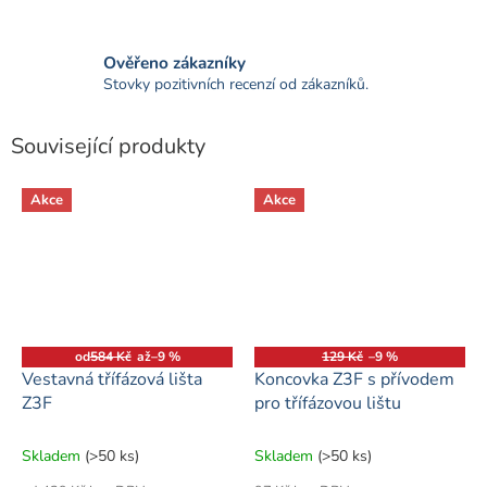
Ověřeno zákazníky
Stovky pozitivních recenzí od zákazníků.
Související produkty
Akce
Akce
od
584 Kč
až
–9 %
129 Kč
–9 %
Vestavná třífázová lišta
Koncovka Z3F s přívodem
Z3F
pro třífázovou lištu
Skladem
(>50 ks)
Skladem
(>50 ks)