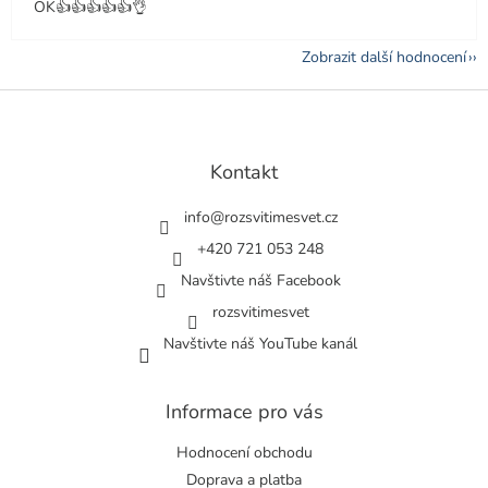
OK👍👍👍👍👍👌
Zobrazit další hodnocení
Z
á
p
a
Kontakt
t
í
info
@
rozsvitimesvet.cz
+420 721 053 248
Navštivte náš Facebook
rozsvitimesvet
Navštivte náš YouTube kanál
Informace pro vás
Hodnocení obchodu
Doprava a platba