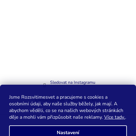
Sledovat na Instagramu
Jsme Rozsvitimesvet a pracujeme s cookies a
Kontaktujte nás
WELAIK-cesko.cz
osobními údaji, aby naše služby běžely, jak mají. A
abychom věděli, co se na našich webových stránkách
děje a mohli vám přizpůsobit naše reklamy.
Více tady.
.
Vytvořil Shoptet
Nastavení