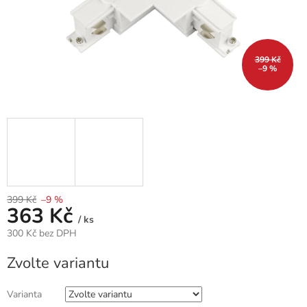
399 Kč
–9 %
399 Kč
–9 %
363 Kč
/ ks
300 Kč bez DPH
Měrná
Zvolte variantu
cena:
Varianta