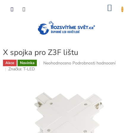
Přejít
NÁKU
na
obsah
KOŠÍK
X spojka pro Z3F lištu
Průměrné
Neohodnoceno
Podrobnosti hodnocení
Akce
Novinka
hodnocení
Značka:
T-LED
produktu
je
0,0
z
5
hvězdiček.