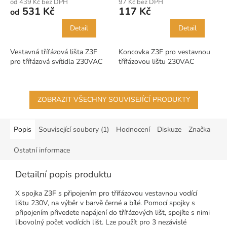
od 439 Kč bez DPH
97 Kč bez DPH
531 Kč
117 Kč
od
Detail
Detail
Vestavná třífázová lišta Z3F
Koncovka Z3F pro vestavnou
pro třífázová svítidla 230VAC
třífázovou lištu 230VAC
ZOBRAZIT VŠECHNY SOUVISEJÍCÍ PRODUKTY
Popis
Související soubory (1)
Hodnocení
Diskuze
Značka
Ostatní informace
Detailní popis produktu
X spojka Z3F s připojením pro třífázovou vestavnou vodící
lištu 230V, na výběr v barvě černé a bílé. Pomocí spojky s
připojením přivedete napájení do třífázových lišt, spojíte s nimi
libovolný počet vodících lišt. Lze použít pro 3 nezávislé