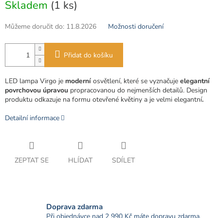
Skladem
(1 ks)
cena:
Můžeme doručit do:
11.8.2026
Možnosti doručení
Přidat do košíku
LED lampa Virgo je
moderní
osvětlení, které se vyznačuje
elegantní
povrchovou úpravou
propracovanou do nejmenších detailů.
Design
produktu odkazuje na formu otevřené květiny a je velmi elegantní
.
Detailní informace
ZEPTAT SE
HLÍDAT
SDÍLET
Doprava zdarma
Při objednávce nad 2 990 Kč máte dopravu zdarma.