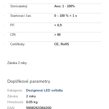
·
Stmívatelný:
Ano: 1 - 100%
·
Startovací čas:
0 – 100 %
< 1 s
·
PF:
>
0,9
·
CRI:
>
80
·
Certifikáty:
CE, RoHS
Záruka 2 roky.
Doplňkové parametry
Kategorie
:
Designová LED svítidla
Záruka
:
2 roky
Hmotnost
:
0.05 kg
EAN
:
5908263384200