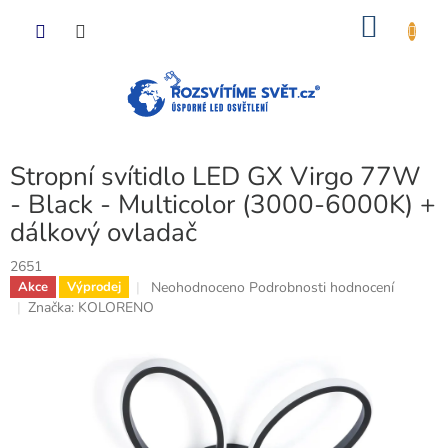
Přejít
NÁKU
na
obsah
KOŠÍK
Stropní svítidlo LED GX Virgo 77W
- Black - Multicolor (3000-6000K) +
dálkový ovladač
2651
Průměrné
Neohodnoceno
Podrobnosti hodnocení
Akce
Výprodej
hodnocení
Značka:
KOLORENO
produktu
je
0,0
z
5
hvězdiček.