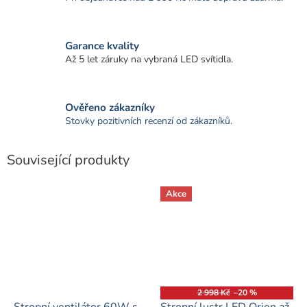
Garance kvality
Až 5 let záruky na vybraná LED svítidla.
Ověřeno zákazníky
Stovky pozitivních recenzí od zákazníků.
Související produkty
Akce
2 998 Kč
–20 %
Stropní ventilátor 60W s
Stropní lustr LED Orion až