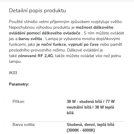
Detailní popis produktu
Použité stínidlo velmi příjemným způsobem rozptyluje světlo.
Nepochybnou výhodou produktu je
možnost dálkového
ovládání pomocí dálkového ovladače
. S ním můžete ovládat
jas a
barvu světla
. Lampa je vybavena mnoha doplňkovými
funkcemi, jako
je noční funkce, vypnutí po čase
nebo paměť
posledního provozního režimu. Dálkové ovládání je
také
zónované RF 2,4G
, takže můžete ovládat více než jednu
lampu.
IK03
Parametry:
·
Příkon:
38 W - studená bílá / 77 W
neutrální bílá / 38 W teplá
bílá
·
Barva světla:
Studená, denní, teplá bílá
(3000K - 6000K)