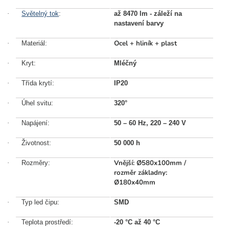
·
Světelný tok
:
až 8470 lm - záleží na
nastavení barvy
Ocel + hliník + plast
·
Materiál:
·
Kryt:
Mléčný
·
Třída krytí:
IP20
·
Úhel svitu:
320
°
·
Napájení:
50 – 60 Hz, 220 – 240 V
·
Životnost:
50 000 h
Vnější: Ø580x100mm /
·
Rozměry:
rozměr základny:
Ø180x40mm
·
Typ led čipu:
SMD
·
Teplota prostředí:
-20 °C až 40 °C