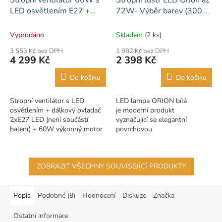
LED osvětlením E27 +
72W- Výběr barev (3000-
dálkový ovladač
6000K) + dálkový ovladač
bílý
Vyprodáno
Skladem
(2 ks)
3 553 Kč bez DPH
1 982 Kč bez DPH
4 299 Kč
2 398 Kč
Do košíku
Do košíku
Stropní ventilátor s LED
LED lampa ORION bílá
osvětlením + dálkový ovladač
je moderní produkt
2xE27 LED (není součástí
vyznačující se elegantní
balení) + 60W výkonný motor
povrchovou
ventilátoru.
úpravou propracovanou do
nejmenších detailů. Nespornou
výhodou Detroitu je možnost
ZOBRAZIT VŠECHNY SOUVISEJÍCÍ PRODUKTY
dálkového ovládání...
Popis
Podobné (8)
Hodnocení
Diskuze
Značka
Ostatní informace