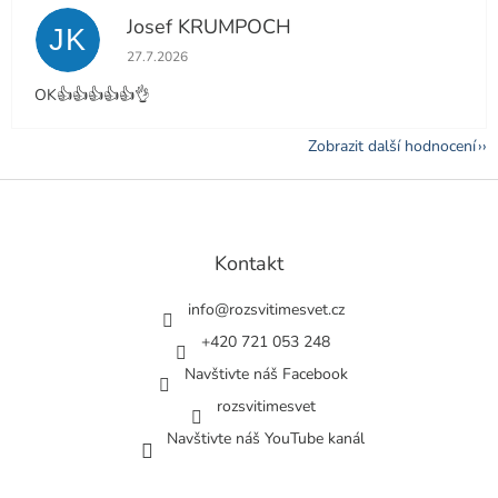
Josef KRUMPOCH
JK
Hodnocení obchodu je 5 z 5 hvězdiček.
27.7.2026
OK👍👍👍👍👍👌
Zobrazit další hodnocení
Z
á
p
a
Kontakt
t
í
info
@
rozsvitimesvet.cz
+420 721 053 248
Navštivte náš Facebook
rozsvitimesvet
Navštivte náš YouTube kanál