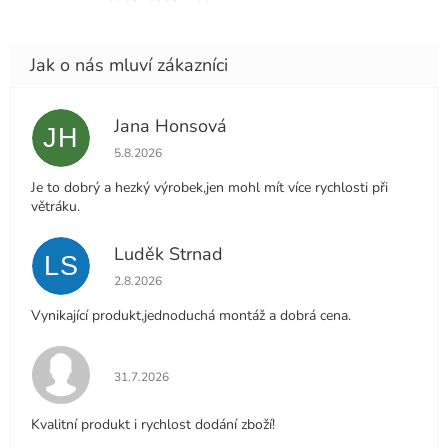
Jana Honsová
JH
Hodnocení obchodu je 5 z 5 hvězdiček.
5.8.2026
Je to dobrý a hezký výrobek,jen mohl mít více rychlosti při
větráku.
Luděk Strnad
LS
Hodnocení obchodu je 5 z 5 hvězdiček.
2.8.2026
Vynikající produkt,jednoduchá montáž a dobrá cena.
Hodnocení obchodu je 5 z 5 hvězdiček.
31.7.2026
Kvalitní produkt i rychlost dodání zboží!