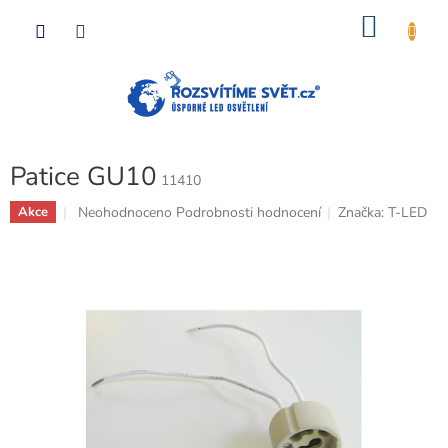
Přejít
NÁKU
na
obsah
KOŠÍK
Patice GU10
11410
Průměrné
Neohodnoceno
Podrobnosti hodnocení
Značka:
T-LED
Akce
hodnocení
produktu
je
0,0
z
5
hvězdiček.