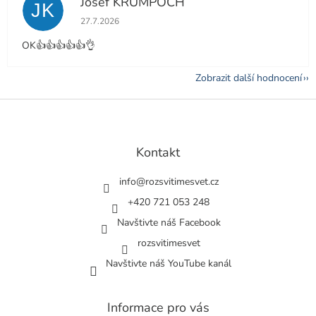
Josef KRUMPOCH
JK
Hodnocení obchodu je 5 z 5 hvězdiček.
27.7.2026
OK👍👍👍👍👍👌
Zobrazit další hodnocení
Z
á
p
a
Kontakt
t
í
info
@
rozsvitimesvet.cz
+420 721 053 248
Navštivte náš Facebook
rozsvitimesvet
Navštivte náš YouTube kanál
Informace pro vás