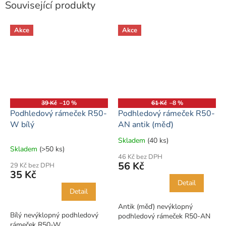
Související produkty
Akce
Akce
39 Kč
–10 %
61 Kč
–8 %
Podhledový rámeček R50-
Podhledový rámeček R50-
W bílý
AN antik (měď)
Skladem
(40 ks)
Průměrné
Skladem
(>50 ks)
hodnocení
46 Kč bez DPH
produktu
56 Kč
29 Kč bez DPH
je
35 Kč
5,0
Detail
z
Detail
5
Antik (měď) nevýklopný
hvězdiček.
Bílý nevýklopný podhledový
podhledový rámeček R50-AN
rámeček R50-W