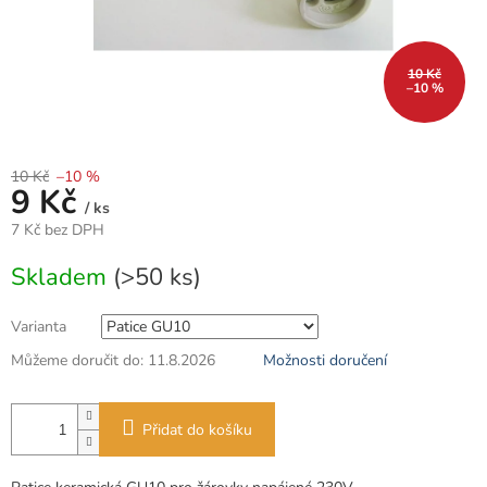
10 Kč
–10 %
10 Kč
–10 %
9 Kč
/ ks
7 Kč bez DPH
Měrná
Skladem
(>50 ks)
cena:
Varianta
Můžeme doručit do:
11.8.2026
Možnosti doručení
Přidat do košíku