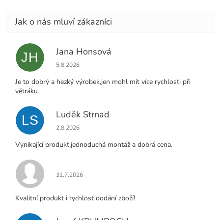
Jana Honsová
JH
Hodnocení obchodu je 5 z 5 hvězdiček.
5.8.2026
Je to dobrý a hezký výrobek,jen mohl mít více rychlosti při
větráku.
Luděk Strnad
LS
Hodnocení obchodu je 5 z 5 hvězdiček.
2.8.2026
Vynikající produkt,jednoduchá montáž a dobrá cena.
Hodnocení obchodu je 5 z 5 hvězdiček.
31.7.2026
Kvalitní produkt i rychlost dodání zboží!