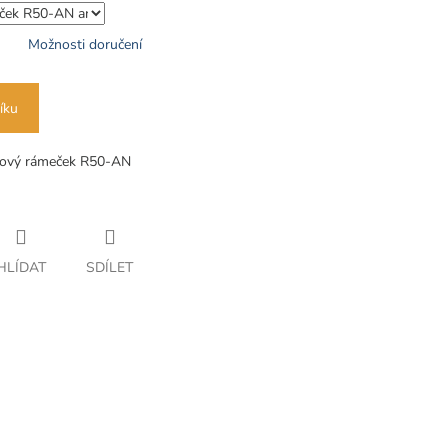
Možnosti doručení
íku
dový rámeček R50-AN
HLÍDAT
SDÍLET