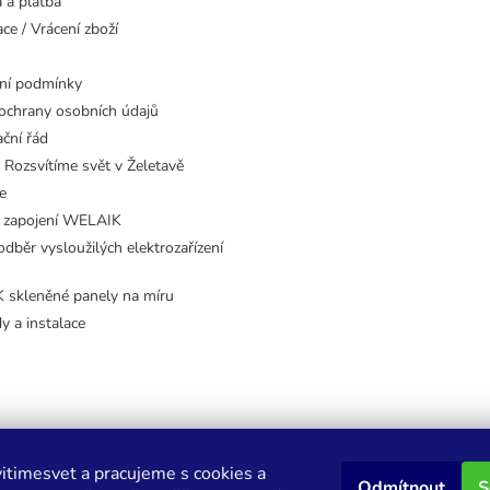
 a platba
ce / Vrácení zboží
ní podmínky
ochrany osobních údajů
ční řád
 Rozsvítíme svět v Želetavě
e
 zapojení WELAIK
dběr vysloužilých elektrozařízení
skleněné panely na míru
dy a instalace
itimesvet a pracujeme s cookies a
Odmítnout
S