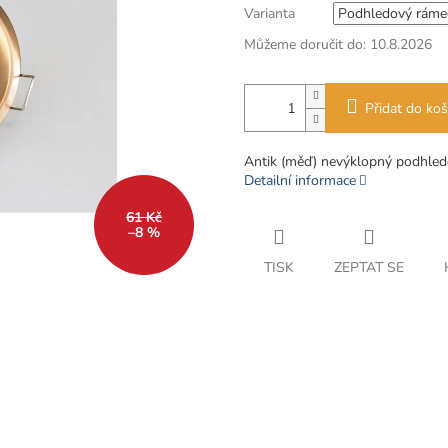
Varianta
Můžeme doručit do:
10.8.2026
Přidat do koš
Antik (měď) nevýklopný podhle
Detailní informace
61 Kč
–8 %
TISK
ZEPTAT SE