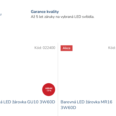
Garance kvality
u
Až 5 let záruky na vybraná LED svítidla.
Kód:
022400
Kód
Akce
120 Kč
–9 %
ná LED žárovka GU10 3W60D
Barevná LED žárovka MR16
3W60D