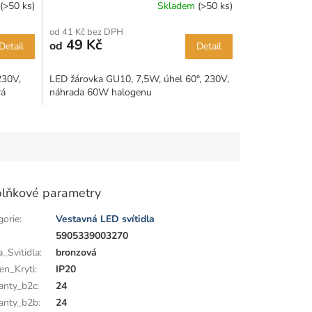
(>50 ks)
Skladem
(>50 ks)
od 41 Kč bez DPH
49 Kč
od
Detail
Detail
230V,
LED žárovka GU10, 7,5W, úhel 60°, 230V,
rá
náhrada 60W halogenu
lňkové parametry
gorie
:
Vestavná LED svítidla
:
5905339003270
a_Svitidla
:
bronzová
en_Kryti
:
IP20
anty_b2c
:
24
anty_b2b
:
24