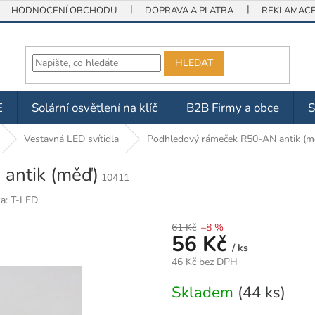
HODNOCENÍ OBCHODU
DOPRAVA A PLATBA
REKLAMACE 
HLEDAT
E
Solární osvětlení na klíč
B2B Firmy a obce
Vestavná LED svítidla
Podhledový rámeček R50-AN antik (m
antik (měď)
10411
ka:
T-LED
61 Kč
–8 %
56 Kč
/ ks
46 Kč bez DPH
Měrná
Skladem
(44 ks)
cena: