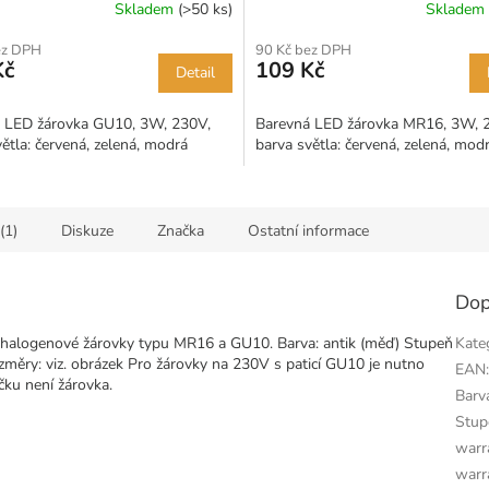
Skladem
(>50 ks)
Skladem
ez DPH
90 Kč bez DPH
Kč
109 Kč
Detail
 LED žárovka GU10, 3W, 230V,
Barevná LED žárovka MR16, 3W, 
ětla: červená, zelená, modrá
barva světla: červená, zelená, mod
(1)
Diskuze
Značka
Ostatní informace
Dop
halogenové žárovky typu MR16 a GU10. Barva: antik (měď) Stupeň
Kate
změry: viz. obrázek Pro žárovky na 230V s paticí GU10 je nutno
EAN
ku není žárovka.
Barv
Stup
warr
warr