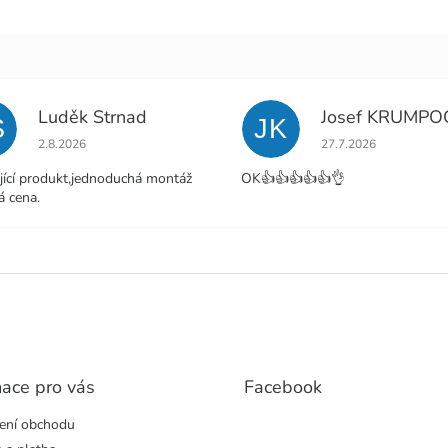
Luděk Strnad
Josef KRUMPO
S
JK
Hodnocení obchodu je 5 z 5 hvězdiček.
Hodnocení obchodu j
2.8.2026
27.7.2026
jící produkt,jednoduchá montáž
OK👍👍👍👍👍👌
á cena.
mace pro vás
Facebook
ení obchodu