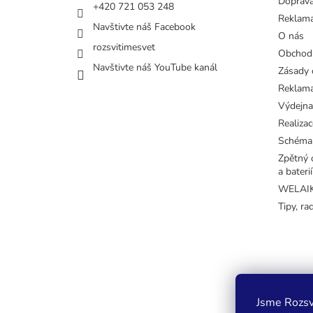
Doprava
+420 721 053 248
Reklama
Navštivte náš Facebook
O nás
rozsvitimesvet
Obchod
Navštivte náš YouTube kanál
Zásady 
Reklama
Výdejna
Realizac
Schéma
Zpětný o
a baterií
WELAIK 
Tipy, ra
Jsme Rozsv