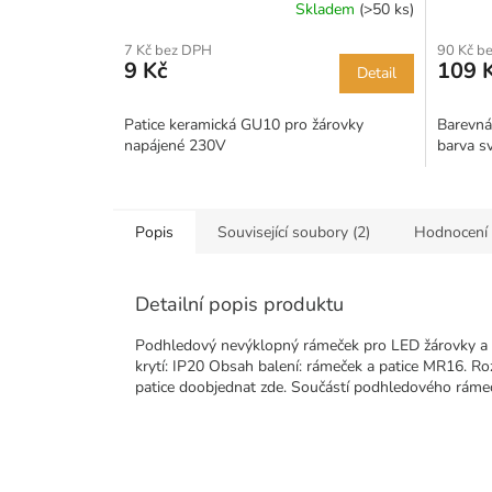
Skladem
(>50 ks)
7 Kč bez DPH
90 Kč b
9 Kč
109 
Detail
Patice keramická GU10 pro žárovky
Barevná
napájené 230V
barva sv
Popis
Související soubory (2)
Hodnocení 
Detailní popis produktu
Podhledový nevýklopný rámeček pro LED žárovky a 
krytí: IP20 Obsah balení: rámeček a patice MR16. Ro
patice doobjednat zde. Součástí podhledového rámeč