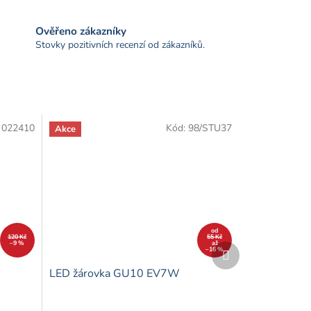
Ověřeno zákazníky
Stovky pozitivních recenzí od zákazníků.
:
022410
Kód:
98/STU37
Akce
od
120 Kč
55 Kč
–9 %
až
Další
–16 %
produkt
LED žárovka GU10 EV7W