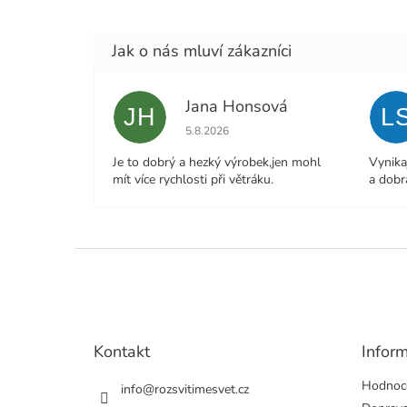
Jana Honsová
JH
L
Hodnocení obchodu je 5 z 5 hvězdiček.
5.8.2026
Je to dobrý a hezký výrobek,jen mohl
Vynika
mít více rychlosti při větráku.
a dobr
Z
á
p
a
t
Kontakt
Infor
í
Hodnoc
info
@
rozsvitimesvet.cz