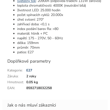
světelný tok
: 2090lm (odpovídá tradiční 131W žárovce)
teplota chromatičnosti: 4000K (neutrální bílá)
životnost LED: 25.000 hodin
počet spínacích cyklů: 20.000x
úhel svícení: 270°
zahřívací doba: <0,1 s
index podání barev Ra: >80
materiál: hliník + PC
napětí: 175 - 270V, 50 - 60Hz
délka: 159mm
průměr: 70mm
patice: E27
Doplňkové parametry
Kategorie
:
E27
Záruka
:
2 roky
Hmotnost
:
0.05 kg
EAN
:
8592718032258