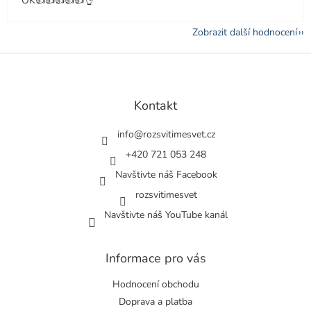
OK👍👍👍👍👍👌
Zobrazit další hodnocení
Z
á
p
a
Kontakt
t
í
info
@
rozsvitimesvet.cz
+420 721 053 248
Navštivte náš Facebook
rozsvitimesvet
Navštivte náš YouTube kanál
Informace pro vás
Hodnocení obchodu
Doprava a platba