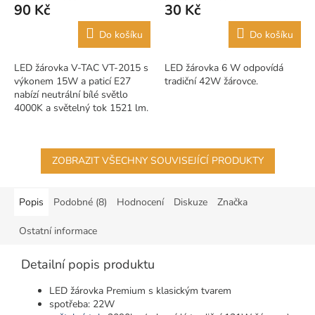
90 Kč
30 Kč
Do košíku
Do košíku
LED žárovka V-TAC VT-2015 s
LED žárovka 6 W odpovídá
výkonem 15W a paticí E27
tradiční 42W žárovce.
nabízí neutrální bílé světlo
4000K a světelný tok 1521 lm.
Díky širokému úhlu svícení
200° je vhodná pro
domácnosti,...
ZOBRAZIT VŠECHNY SOUVISEJÍCÍ PRODUKTY
Popis
Podobné (8)
Hodnocení
Diskuze
Značka
Ostatní informace
Detailní popis produktu
LED žárovka Premium s klasickým tvarem
spotřeba: 22W