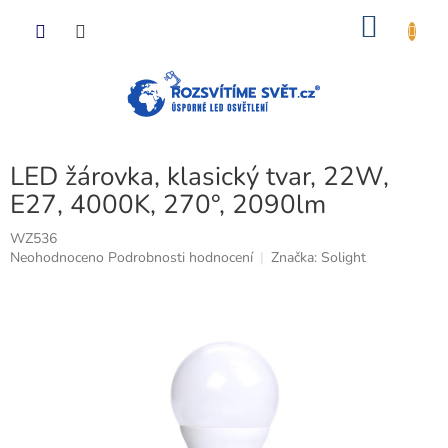
Přejít
NÁKU
na
obsah
KOŠÍK
LED žárovka, klasický tvar, 22W,
E27, 4000K, 270°, 2090lm
WZ536
Průměrné
Neohodnoceno
Podrobnosti hodnocení
Značka:
Solight
hodnocení
produktu
je
0,0
z
5
hvězdiček.