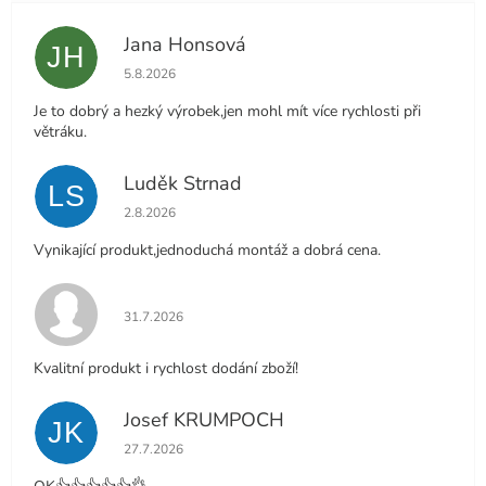
Jana Honsová
JH
Hodnocení obchodu je 5 z 5 hvězdiček.
5.8.2026
Je to dobrý a hezký výrobek,jen mohl mít více rychlosti při
větráku.
Luděk Strnad
LS
Hodnocení obchodu je 5 z 5 hvězdiček.
2.8.2026
Vynikající produkt,jednoduchá montáž a dobrá cena.
Hodnocení obchodu je 5 z 5 hvězdiček.
31.7.2026
Kvalitní produkt i rychlost dodání zboží!
Josef KRUMPOCH
JK
Hodnocení obchodu je 5 z 5 hvězdiček.
27.7.2026