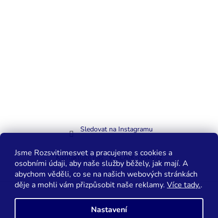
Sledovat na Instagramu
Jsme Rozsvitimesvet a pracujeme s cookies a
Kontaktujte nás
WELAIK-cesko.cz
osobními údaji, aby naše služby běžely, jak mají. A
abychom věděli, co se na našich webových stránkách
děje a mohli vám přizpůsobit naše reklamy.
Více tady.
.
Vytvořil Shoptet
Nastavení