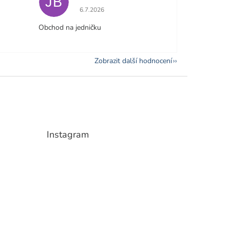
JB
e 5 z 5 hvězdiček.
Hodnocení obchodu je 5 z 5 hvězdiček.
6.7.2026
Obchod na jedničku
Zobrazit další hodnocení
Instagram