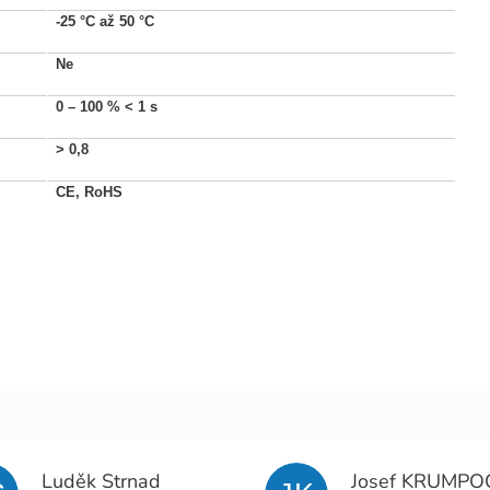
-25 °C až 50 °C
Ne
0 – 100 %
< 1 s
>
0,8
CE, RoHS
Luděk Strnad
Josef KRUMPO