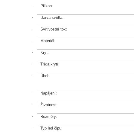
·
Příkon:
·
Barva světla:
·
Svítivostní tok:
·
Materiál:
·
Kryt:
·
Třída krytí:
·
Úhel:
·
Napájení:
·
Životnost:
·
Rozměry:
·
Typ led čipu: