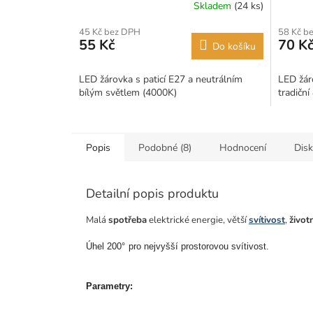
Skladem
(24 ks)
45 Kč bez DPH
58 Kč b
55 Kč
70 K
Do košíku
LED žárovka s paticí E27 a neutrálním
LED žár
bílým světlem (4000K)
tradičn
Popis
Podobné (8)
Hodnocení
Dis
Detailní popis produktu
Malá
spotřeba
elektrické energie, větší
svítivost
,
život
Úhel 200
°
pro nejvyšší prostorovou svítivost.
Parametry: