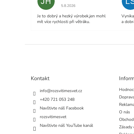
JH
L
Hodnocení obchodu je 5 z 5 hvězdiček.
5.8.2026
Je to dobrý a hezký výrobek,jen mohl
Vynika
mít více rychlosti při větráku.
a dobr
Z
á
p
a
t
Kontakt
Infor
í
Hodnoc
info
@
rozsvitimesvet.cz
Doprava
+420 721 053 248
Reklama
Navštivte náš Facebook
O nás
rozsvitimesvet
Obchod
Navštivte náš YouTube kanál
Zásady 