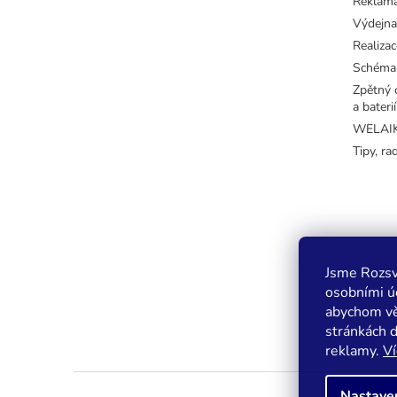
Reklama
Výdejna
Realizac
Schéma
Zpětný o
a baterií
WELAIK 
Tipy, ra
Jsme Rozsv
osobními úd
abychom vě
stránkách 
reklamy.
Ví
Nastave