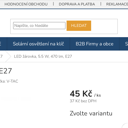
HODNOCENÍ OBCHODU
DOPRAVA A PLATBA
REKLAMACE 
HLEDAT
E
Solární osvětlení na klíč
B2B Firmy a obce
27
LED žárovka, 5.5 W, 470 lm, E27
 E27
čka:
V-TAC
45 Kč
/ ks
37 Kč bez DPH
Měrná
Zvolte variantu
cena: