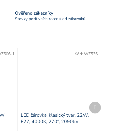
Ověřeno zákazníky
Stovky pozitivních recenzí od zákazníků.
Z506-1
Kód:
WZ536
Další
produkt
0W,
LED žárovka, klasický tvar, 22W,
E27, 4000K, 270°, 2090lm