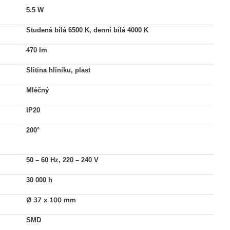
5.5 W
Studená bílá 6500 K, denní bílá 4000 K
470 lm
Slitina hliníku, plast
Mléčný
IP20
200°
50 – 60 Hz, 220 – 240 V
30 000 h
Ø 37 x 100 mm
SMD