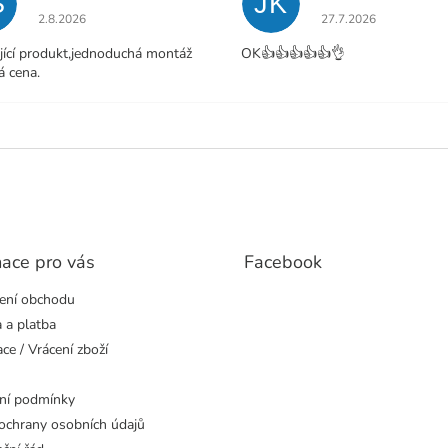
S
JK
Hodnocení obchodu je 5 z 5 hvězdiček.
Hodnocení obchodu j
2.8.2026
27.7.2026
jící produkt,jednoduchá montáž
OK👍👍👍👍👍👌
á cena.
mace pro vás
Facebook
ení obchodu
 a platba
ce / Vrácení zboží
ní podmínky
ochrany osobních údajů