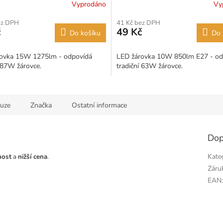
Vyprodáno
Vy
ez DPH
41 Kč bez DPH
č
49 Kč
Do košíku
Do 
ovka 15W 1275lm - odpovídá
LED žárovka 10W 850lm E27 - od
í 87W žárovce.
tradiční 63W žárovce.
kuze
Značka
Ostatní informace
Dop
Kate
nost
a
nižší cena
.
Záru
EAN