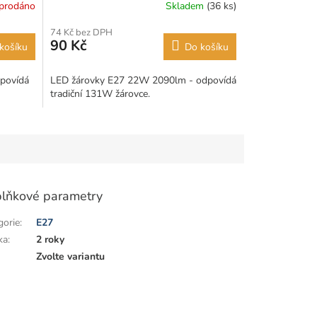
prodáno
Skladem
(36 ks)
74 Kč bez DPH
90 Kč
košíku
Do košíku
povídá
LED žárovky E27 22W 2090lm - odpovídá
tradiční 131W žárovce.
lňkové parametry
gorie
:
E27
ka
:
2 roky
:
Zvolte variantu