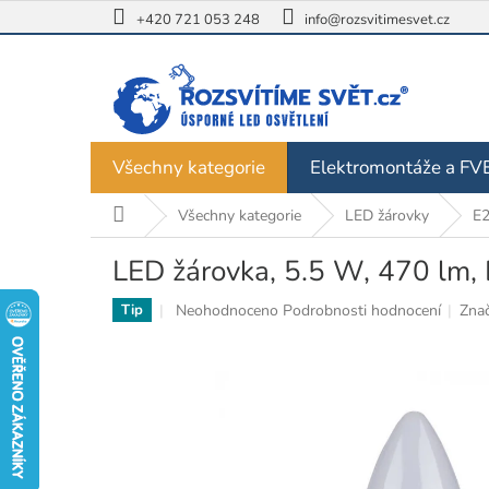
Přejít
+420 721 053 248
info@rozsvitimesvet.cz
na
obsah
Všechny kategorie
Elektromontáže a FV
Domů
Všechny kategorie
LED žárovky
E
LED žárovka, 5.5 W, 470 lm,
Průměrné
Neohodnoceno
Podrobnosti hodnocení
Zna
Tip
hodnocení
produktu
je
0,0
z
5
hvězdiček.