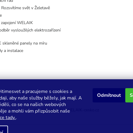
ční řád
 Rozsvítíme svět v Želetavě
e
 zapojení WELAIK
dběr vysloužilých elektrozařízení
skleněné panely na míru
dy a instalace
itimesvet a pracujeme s cookies a
Odmítnout
S
aji, aby naše služby běžely, jak mají. A
děli, co se na našich webových
Kontaktujte nás
WELAIK-cesko.cz
děje a mohli vám přizpůsobit naše
ce tady.
.
ní