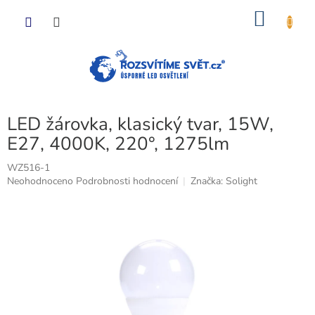
Přejít
NÁKU
na
obsah
KOŠÍK
LED žárovka, klasický tvar, 15W,
E27, 4000K, 220°, 1275lm
WZ516-1
Průměrné
Neohodnoceno
Podrobnosti hodnocení
Značka:
Solight
hodnocení
produktu
je
0,0
z
5
hvězdiček.