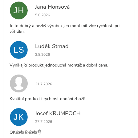
Jana Honsová
JH
Hodnocení obchodu je 5 z 5 hvězdiček.
5.8.2026
Je to dobrý a hezký výrobek,jen mohl mít více rychlosti při
větráku.
Luděk Strnad
LS
Hodnocení obchodu je 5 z 5 hvězdiček.
2.8.2026
Vynikající produkt,jednoduchá montáž a dobrá cena.
Hodnocení obchodu je 5 z 5 hvězdiček.
31.7.2026
Kvalitní produkt i rychlost dodání zboží!
Josef KRUMPOCH
JK
Hodnocení obchodu je 5 z 5 hvězdiček.
27.7.2026
OK👍👍👍👍👍👌