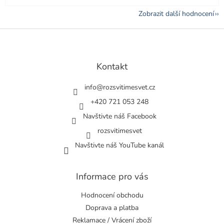
Zobrazit další hodnocení
Z
á
p
a
Kontakt
t
í
info
@
rozsvitimesvet.cz
+420 721 053 248
Navštivte náš Facebook
rozsvitimesvet
Navštivte náš YouTube kanál
Informace pro vás
Hodnocení obchodu
Doprava a platba
Reklamace / Vrácení zboží