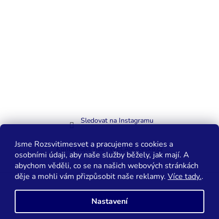
Sledovat na Instagramu
Jsme Rozsvitimesvet a pracujeme s cookies a
Kontaktujte nás
WELAIK-cesko.cz
osobními údaji, aby naše služby běžely, jak mají. A
abychom věděli, co se na našich webových stránkách
děje a mohli vám přizpůsobit naše reklamy.
Více tady.
.
Vytvořil Shoptet
Nastavení