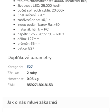
teplota chromatičnosti: 4000K (neutrální bílá)
životnost LED: 25.000 hodin
počet spínacích cyklů: 20.000x
úhel svícení: 220°
zahřívací doba: <0,1 s
index podání barev Ra: >80
materiál: hliník + PC
napětí: 175 - 265V, 50 - 60Hz
délka: 127mm
průměr: 65mm
patice: E27
Doplňkové parametry
Kategorie
:
E27
Záruka
:
2 roky
Hmotnost
:
0.05 kg
EAN
:
8592718018153