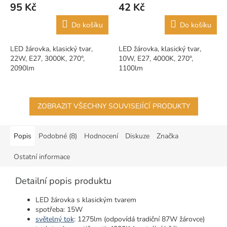
95 Kč
42 Kč
Do košíku
Do košíku
LED žárovka, klasický tvar,
LED žárovka, klasický tvar,
22W, E27, 3000K, 270°,
10W, E27, 4000K, 270°,
2090lm
1100lm
ZOBRAZIT VŠECHNY SOUVISEJÍCÍ PRODUKTY
Popis
Podobné (8)
Hodnocení
Diskuze
Značka
Ostatní informace
Detailní popis produktu
LED žárovka s klasickým tvarem
spotřeba: 15W
světelný tok
: 1275lm (odpovídá tradiční 87W žárovce)